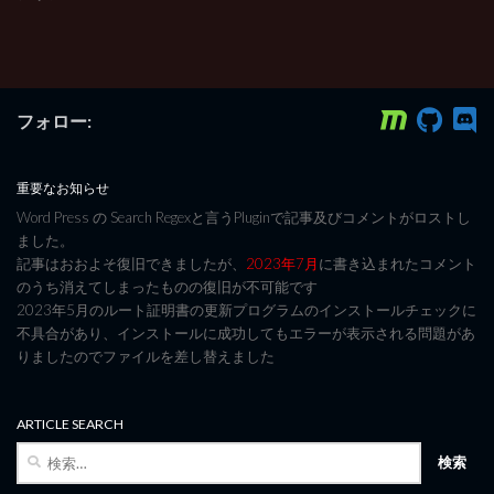
フォロー:
重要なお知らせ
Word Press の Search Regexと言うPluginで記事及びコメントがロストし
ました。
記事はおおよそ復旧できましたが、
2023年7月
に書き込まれたコメント
のうち消えてしまったものの復旧が不可能です
2023年5月のルート証明書の更新プログラムのインストールチェックに
不具合があり、インストールに成功してもエラーが表示される問題があ
りましたのでファイルを差し替えました
ARTICLE SEARCH
検
索: