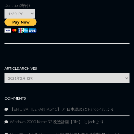
Donation(寄付)
ARTICLE ARCHIVES
Article
Archives
COMMENTS
【EPIC BATTLE FANTASY 1】 と 日本語訳
に
RandoPlay
より
Windows 2000 Kernel32 改造計画【BM】
に
jack
より