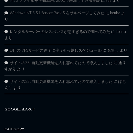
MSU ファイルを Windows 2000で解凍してみる実験
に
Yas
より
Windows NT 3.51 Service Pack 5 をサルベージしてみた
に
kouka
よ
り
レンタルサーバーのレスポンスが悪すぎるので調べてみた
に
kouka
より
DTI の VPSサービス終了に伴う引っ越しスケジュール
に
名無し
より
サイトのSSL自動更新機能を入れ忘れてたので導入しました
に
通り
すがり
より
サイトのSSL自動更新機能を入れ忘れてたので導入しました
に
ぱち
んこ
より
GOOGLE SEARCH
CATEGORY