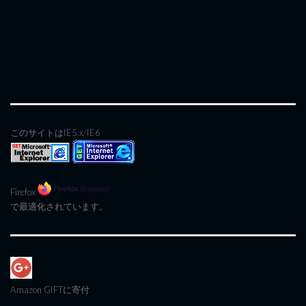
このサイトはIE5.x/IE6
Firefox
で最適化されています。
Amazon GIFT
に寄付