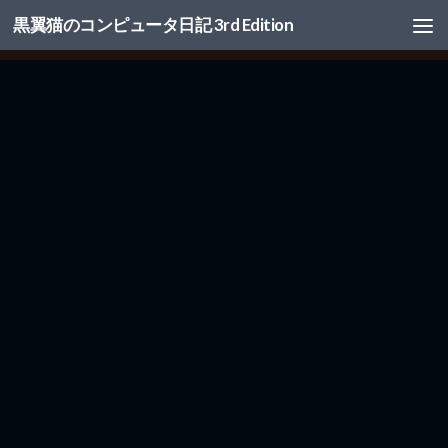
黒翼猫のコンピュータ日記 3rd Edition
コンテンツへスキップ