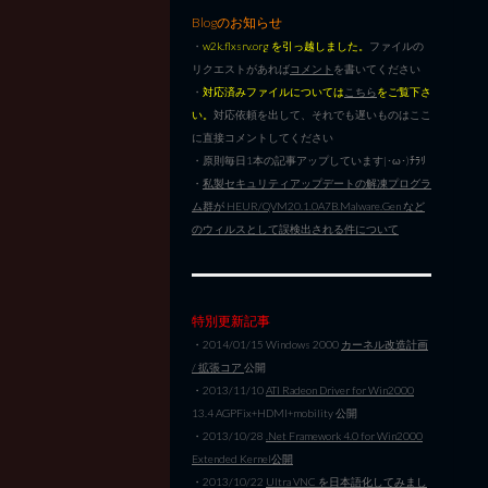
Blogのお知らせ
・
w2k.flxsrv.org を引っ越しました。
ファイルの
リクエストがあれば
コメント
を書いてください
・
対応済みファイルについては
こちら
をご覧下さ
い。
対応依頼を出して、それでも遅いものはここ
に直接コメントしてください
・原則毎日1本の記事アップしています|･ω･)ﾁﾗﾘ
・
私製セキュリティアップデートの解凍プログラ
ム群が HEUR/QVM20.1.0A7B.Malware.Gen など
のウィルスとして誤検出される件について
特別更新記事
・2014/01/15 Windows 2000
カーネル改造計画
/ 拡張コア
公開
・2013/11/10
ATI Radeon Driver for Win2000
13.4 AGPFix+HDMI+mobility 公開
・2013/10/28
.Net Framework 4.0 for Win2000
Extended Kernel公開
・2013/10/22
Ultra VNC を日本語化してみまし