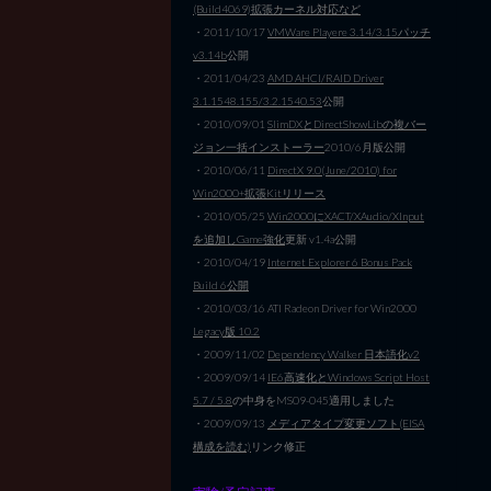
(Build4069)拡張カーネル対応など
・2011/10/17
VMWare Playere 3.14/3.15パッチ
v3.14b
公開
・2011/04/23
AMD AHCI/RAID Driver
3.1.1548.155/3.2.1540.53
公開
・2010/09/01
SlimDXとDirectShowLibの複バー
ジョン一括インストーラー
2010/6月版公開
・2010/06/11
DirectX 9.0(June/2010) for
Win2000+拡張Kitリリース
・2010/05/25
Win2000にXACT/XAudio/XInput
を追加しGame強化
更新 v1.4a公開
・2010/04/19
Internet Explorer 6 Bonus Pack
Build 6公開
・2010/03/16 ATI Radeon Driver for Win2000
Legacy版 10.2
・2009/11/02
Dependency Walker 日本語化v2
・2009/09/14
IE6高速化とWindows Script Host
5.7 / 5.8
の中身をMS09-045適用しました
・2009/09/13
メディアタイプ変更ソフト(EISA
構成を読む)
リンク修正