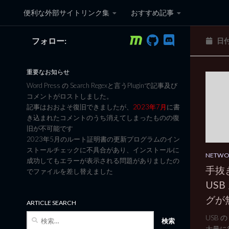
便利な外部サイトリンク集
おすすめ記事
コンテンツへスキップ
フォロー:
日
黒翼猫のコンピュータ日記 3
重要なお知らせ
Word Press の Search Regexと言うPluginで記事及び
コメントがロストしました。
記事はおおよそ復旧できましたが、
2023年7月
に書
き込まれたコメントのうち消えてしまったものの復
旧が不可能です
2023年5月のルート証明書の更新プログラムのイン
ストールチェックに不具合があり、インストールに
NETW
成功してもエラーが表示される問題がありましたの
手抜きO
でファイルを差し替えました
US
グが
ARTICLE SEARCH
検
USB
索:
大量に