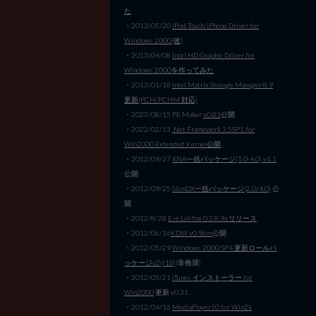
た
・2013/05/20
iPod Touch/iPhone Driver for
Windows 2000(改)
・2013/04/08
Intel HD Graphic Driver for
Windows 2000を作ってみた
・2013/01/18
Intel Matrix Storage Manager 8.9
更新(PCH/PCHM 対応)
・2023/08/15 PE Maker
v0.83
公開
・2022/02/13
.Net Framework 3.5SP1 for
Win2000 Extended Kernel公開
・2012/09/27
XNA一括パッケージ(1.0-4.0) v1.1
公開
・2012/09/25
SlimDX一括パッケージ(2.0/4.0)
公
開
・2012/8/28
Ese Lolifox 0.3.8.9a リリース
・2012/06/16
KDW v0.96m
公開
・2012/05/29
Windows 2000 SP4 更新ロールパ
ッケージv2(r18)
(非推奨)
・2012/05/21
iTunes インストーラー for
Win2000
更新 v0.31
・2012/04/16
MediaPlayer10 for Win2k