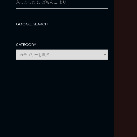
入しました
に
ぱちんこ
より
GOOGLE SEARCH
CATEGORY
category