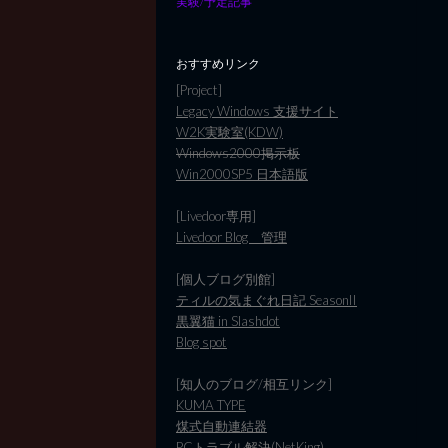
実験/予定記事
おすすめリンク
[Project]
Legacy Windows 支援サイト
W2K実験室(KDW)
Windows2000掲示板
Win2000SP5 日本語版
[Livedoor専用]
Livedoor Blog 管理
[個人ブログ別館]
ティルの気まぐれ日記 SeasonII
黒翼猫 in Slashdot
Blog spot
[知人のブログ/相互リンク]
KUMA TYPE
煤式自動連結器
PCトラブル解決(NetKing)