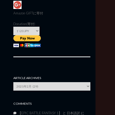
Amazon GIFT
に寄付
Donation(寄付)
ARTICLE ARCHIVES
Article
Archives
COMMENTS
【EPIC BATTLE FANTASY 1】 と 日本語訳
に