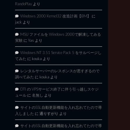
RandoPlay
より
Windows 2000 Kernel32 改造計画【BM】
に
jack
より
MSU ファイルを Windows 2000で解凍してみる
実験
に
Yas
より
Windows NT 3.51 Service Pack 5 をサルベージし
てみた
に
kouka
より
レンタルサーバーのレスポンスが悪すぎるので
調べてみた
に
kouka
より
DTI の VPSサービス終了に伴う引っ越しスケジ
ュール
に
名無し
より
サイトのSSL自動更新機能を入れ忘れてたので導
入しました
に
通りすがり
より
サイトのSSL自動更新機能を入れ忘れてたので導