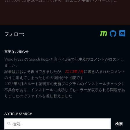
Windows 10を 20H2にしてから、頻繁にメモ帳がフリーズす...
フォロー:
重要なお知らせ
Word Press の Search Regexと言うPluginで記事及びコメントがロストし
ました。
記事はおおよそ復旧できましたが、
2023年7月
に書き込まれたコメント
のうち消えてしまったものの復旧が不可能です
2023年5月のルート証明書の更新プログラムのインストールチェックに
不具合があり、インストールに成功してもエラーが表示される問題があ
りましたのでファイルを差し替えました
ARTICLE SEARCH
検
索: