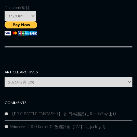
Donation(寄付)
ARTICLE ARCHIVES
Article
Archives
COMMENTS
【EPIC BATTLE FANTASY 1】 と 日本語訳
に
RandoPlay
より
Windows 2000 Kernel32 改造計画【BM】
に
jack
より