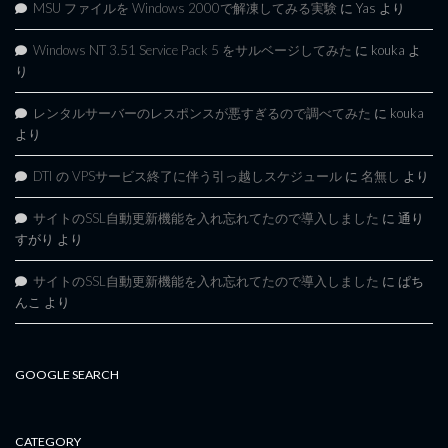
MSU ファイルを Windows 2000で解凍してみる実験
に
Yas
より
Windows NT 3.51 Service Pack 5 をサルベージしてみた
に
kouka
よ
り
レンタルサーバーのレスポンスが悪すぎるので調べてみた
に
kouka
より
DTI の VPSサービス終了に伴う引っ越しスケジュール
に
名無し
より
サイトのSSL自動更新機能を入れ忘れてたので導入しました
に
通り
すがり
より
サイトのSSL自動更新機能を入れ忘れてたので導入しました
に
ぱち
んこ
より
GOOGLE SEARCH
CATEGORY