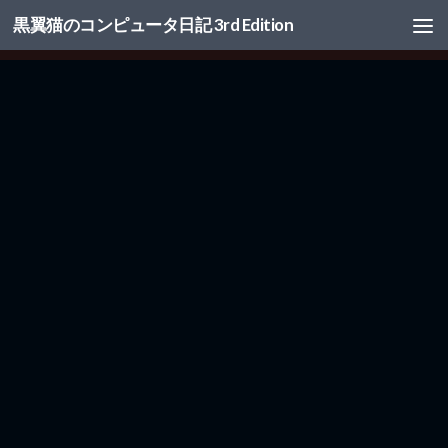
黒翼猫のコンピュータ日記 3rd Edition
コンテンツへスキップ