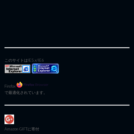
このサイトはIE5.x/IE6
Firefox
で最適化されています。
Amazon GIFT
に寄付