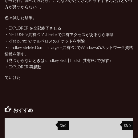
かった件。調べてみたら、こんなのがたくさんヒットするんだけどやり
方が見つからない…。
色々試した結果。
・EXPLORER を全部終了させる
・NET USE \\共有PC\* /delete で共有アクセスがあるなら削除
・klist purge で ケルベロスのチケットを削除
・cmdkey /delete:Domain:target=共有PC でWindowsのネットワーク資格
情報を消す。
（見つからないときは cmdkey /list | findstr 共有PC で探す）
・EXPLORER 再起動
でいけた
おすすめ
0
0