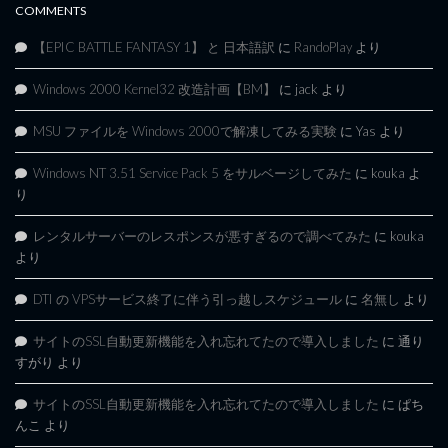
COMMENTS
【EPIC BATTLE FANTASY 1】 と 日本語訳
に
RandoPlay
より
Windows 2000 Kernel32 改造計画【BM】
に
jack
より
MSU ファイルを Windows 2000で解凍してみる実験
に
Yas
より
Windows NT 3.51 Service Pack 5 をサルベージしてみた
に
kouka
よ
り
レンタルサーバーのレスポンスが悪すぎるので調べてみた
に
kouka
より
DTI の VPSサービス終了に伴う引っ越しスケジュール
に
名無し
より
サイトのSSL自動更新機能を入れ忘れてたので導入しました
に
通り
すがり
より
サイトのSSL自動更新機能を入れ忘れてたので導入しました
に
ぱち
んこ
より