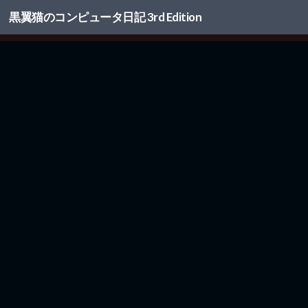
黒翼猫のコンピュータ日記 3rd Edition
コンテンツへスキップ