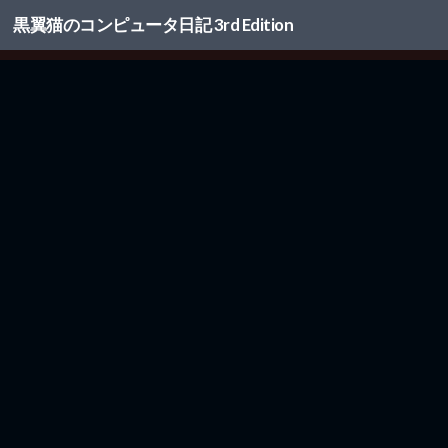
黒翼猫のコンピュータ日記 3rd Edition
コンテンツへスキップ