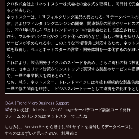
クロ株式会社よりネットスター株式会社の全株式を取得し、同日付で完
ると発表した。
ネットスターは、URLフィルタリング製品の要となるURLデータベース
信、およびフィルタリングエンジンの開発、関連製品の開発やサービス
に、2001年4月にALSIとトレンドマイクロの合弁会社として設立された
昨今、マルチデバイス化やクラウド化への対応など、新しい技術を採り
サービスが求められる中、このような市場環境に対応するため、ネット
式を取得し、ALSIとネットスターの営業・開発体制を一体化するのが狙
る。
これにより、製品開発サイクルのスピードを高め、さらに両社の持つ技
させ、セキュリティ対策をワンストップで実現する製品やサービスを提
で、一層の事業拡大を図るとのこと。
なお、ALSI、ネットスター、トレンドマイクロは今後も継続的な製品供
一層の協力関係を維持し、ビジネスパートナーとして連携を強化すると
Q&A | Trend Micro Business Support
そういえば、InterScan WebManagerサーバデコード認証コード発行
フォーム のリンク先は ネットスターでしたね
ちなみに、Version 8.5 から勝手にSSLサイトを復号してデータベースに
するのはまずいと思ったのか、利用者に