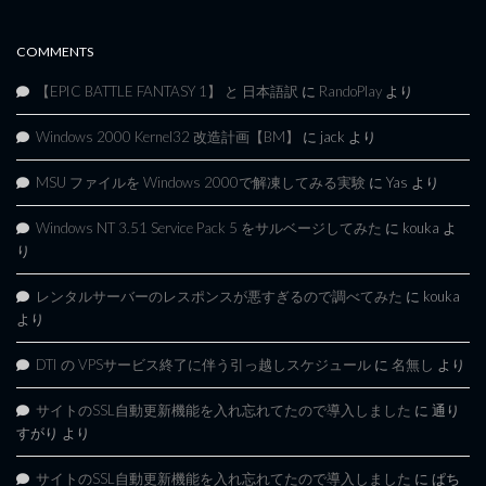
COMMENTS
【EPIC BATTLE FANTASY 1】 と 日本語訳
に
RandoPlay
より
Windows 2000 Kernel32 改造計画【BM】
に
jack
より
MSU ファイルを Windows 2000で解凍してみる実験
に
Yas
より
Windows NT 3.51 Service Pack 5 をサルベージしてみた
に
kouka
よ
り
レンタルサーバーのレスポンスが悪すぎるので調べてみた
に
kouka
より
DTI の VPSサービス終了に伴う引っ越しスケジュール
に
名無し
より
サイトのSSL自動更新機能を入れ忘れてたので導入しました
に
通り
すがり
より
サイトのSSL自動更新機能を入れ忘れてたので導入しました
に
ぱち