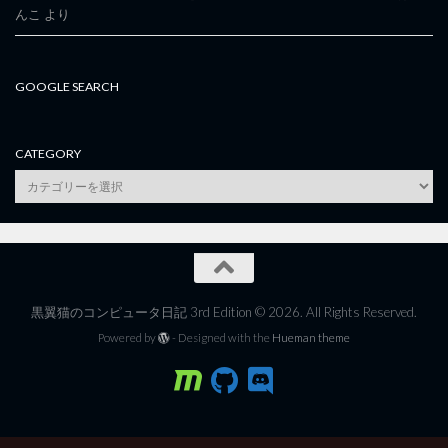
んこ
より
GOOGLE SEARCH
CATEGORY
category
黒翼猫のコンピュータ日記 3rd Edition © 2026. All Rights Reserved.
Powered by
- Designed with the
Hueman theme