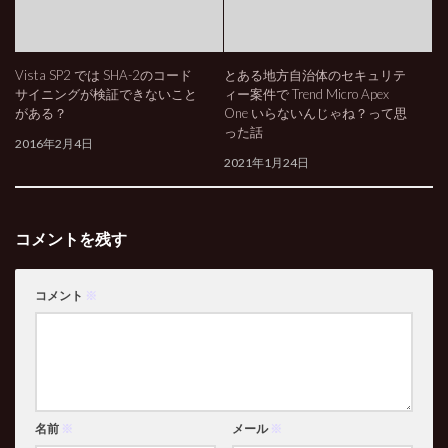
Vista SP2 では SHA-2のコード
とある地方自治体のセキュリテ
サイニングが検証できないこと
ィー案件で Trend Micro Apex
がある？
One いらないんじゃね？って思
った話
2016年2月4日
2021年1月24日
コメントを残す
コメント
※
名前
※
メール
※