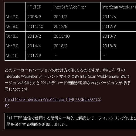
i-FILTER
InterSafe WebFilter
InterScan WebMana
Ver 7.0
2008/9
2011/2
2011/6
Ver 8.0
2011/10
2012/8
2012/9
Ver 8.5
2013/2
2013/10
2013/9
Ver 9.0
2014/4
2018/2
2018/8
Ver 10
2017/9
–
–
どのメーカーもバージョンの付け方が似てるのですが、特に ALSI の
InterSafe WebFilter と トレンドマイクロの InterScan WebManager のバ
ージョンの付け方と SSLのデコード機能が追加されたバージョンがほぼ
同じなのです
Trend Micro InterScan WebManager(TM) 7.0(Build0715)
1) HTTPS 通信で使用する暗号を一時的に解読して、フィルタリングおよ
歴を保存する機能を追加しました。