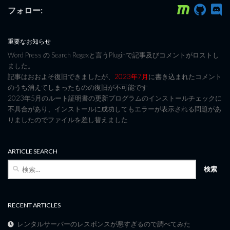
フォロー:
重要なお知らせ
Word Press の Search Regexと言うPluginで記事及びコメントがロストし
ました。
記事はおおよそ復旧できましたが、
2023年7月
に書き込まれたコメント
のうち消えてしまったものの復旧が不可能です
2023年5月のルート証明書の更新プログラムのインストールチェックに
不具合があり、インストールに成功してもエラーが表示される問題があ
りましたのでファイルを差し替えました
ARTICLE SEARCH
検
索:
RECENT ARTICLES
レンタルサーバーのレスポンスが悪すぎるので調べてみた