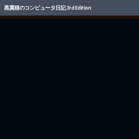
黒翼猫のコンピュータ日記 3rd Edition
コンテンツへスキップ