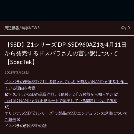
周辺機器
/
時事NEWS
0
【SSD】Z1シリーズ DP-SSD960AZ1を4月11日
から発売するドスパラさんの言い訳について
【SpecTek】
2019年3月19日
ドスパラの安物SSD Z1に搭載されている 欠陥品のNAND が正常動作し
ている理由を考察
ドスパラがSSDの品質詐欺。1億秒と2千万秒前から知ってた
Intel 3D NAND が非正規ルートで流出している問題について考察
オリジナルSSD“Z1シリーズ”３製品のSSDエンデュランス評価について
ご報告
ドスパラの例のSSDの話