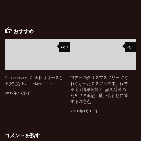
おすすめ
3
0
Adobe Reader XI 近日リリースと
世界一のクリスマスツリー にな
不安定な Flash Player 11.x
れなかったスズアテの木、行方
不明or情報統制？…証拠隠滅の
2012年10月2日
ため？＃追記：問い合わせに関
する注意点
2018年1月19日
コメントを残す