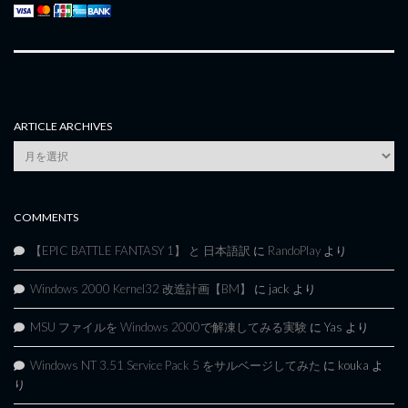
ARTICLE ARCHIVES
Article
Archives
COMMENTS
【EPIC BATTLE FANTASY 1】 と 日本語訳
に
RandoPlay
より
Windows 2000 Kernel32 改造計画【BM】
に
jack
より
MSU ファイルを Windows 2000で解凍してみる実験
に
Yas
より
Windows NT 3.51 Service Pack 5 をサルベージしてみた
に
kouka
よ
り