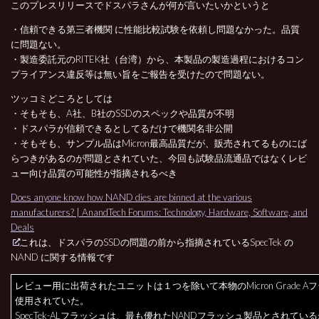
このプレスリリースでドスパラさんが何が言いたいかというと
・信頼できる第三者機関 に性能比較試験を依頼し問題なかった。品質
に問題ない。
・製造委託元のRITEK社（台湾）から、本製品の製造過程におけるコン
プライアンス違反等は無い旨をご報告を受けたので問題ない。
ツッコミどころとしては
・そもそも、A社、B社のSSDのスペックや品質が不明
・ドスパラが信頼できるとしてるだけで機関名非公開
・そもそも、サンプル品はMicron最高品質だが、販売されてるものにば
らつきがあるのが問題とされていた、今回も試験品流通品ではなくレビ
ュー向け品質の可能性が指摘されるべき
Does anyone know how NAND dies are binned at the various
manufacturers? | AnandTech Forums: Technology, Hardware, Software, and
Deals
これは、ドスパラのSSDの問題の前から指摘されているSpecTek の
NAND に関する情報です
レビュー用に出荷されたユニットは１つを除いて本物のMicron Grade A
使用されていた。
SpecTek-ALフラッシュは、最も優れたNANDフラッシュ製品とされているが、