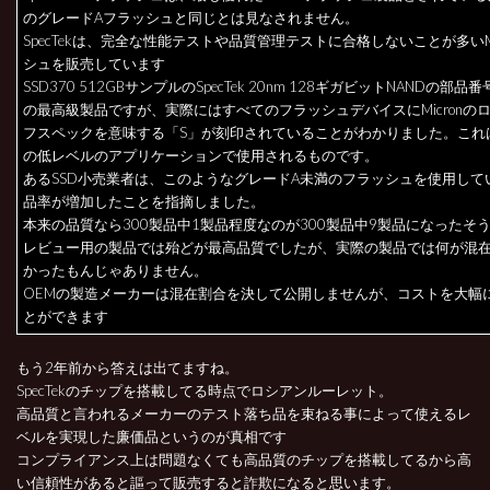
のグレードAフラッシュと同じとは見なされません。
SpecTekは、完全な性能テストや品質管理テストに合格しないことが多いMi
シュを販売しています
SSD370 512GBサンプルのSpecTek 20nm 128ギガビットNANDの部品番号
の最高級製品ですが、実際にはすべてのフラッシュデバイスにMicronの
フスペックを意味する「S」が刻印されていることがわかりました。これ
の低レベルのアプリケーションで使用されるものです。
あるSSD小売業者は、このようなグレードA未満のフラッシュを使用して
品率が増加したことを指摘しました。
本来の品質なら300製品中1製品程度なのが300製品中9製品になったそ
レビュー用の製品では殆どが最高品質でしたが、実際の製品では何が混
かったもんじゃありません。
OEMの製造メーカーは混在割合を決して公開しませんが、コストを大幅
とができます
もう2年前から答えは出てますね。
SpecTekのチップを搭載してる時点でロシアンルーレット。
高品質と言われるメーカーのテスト落ち品を束ねる事によって使えるレ
ベルを実現した廉価品というのが真相です
コンプライアンス上は問題なくても高品質のチップを搭載してるから高
い信頼性があると謳って販売すると詐欺になると思います。