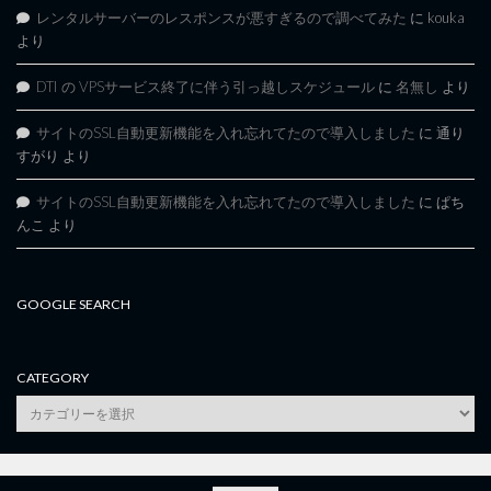
レンタルサーバーのレスポンスが悪すぎるので調べてみた
に
kouka
より
DTI の VPSサービス終了に伴う引っ越しスケジュール
に
名無し
より
サイトのSSL自動更新機能を入れ忘れてたので導入しました
に
通り
すがり
より
サイトのSSL自動更新機能を入れ忘れてたので導入しました
に
ぱち
んこ
より
GOOGLE SEARCH
CATEGORY
category