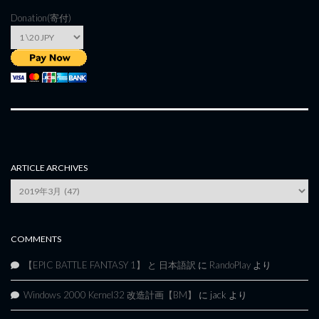
Donation(寄付)
ARTICLE ARCHIVES
Article
Archives
COMMENTS
【EPIC BATTLE FANTASY 1】 と 日本語訳
に
RandoPlay
より
Windows 2000 Kernel32 改造計画【BM】
に
jack
より