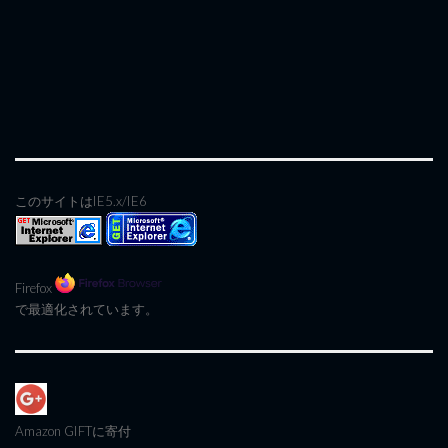
このサイトはIE5.x/IE6
Firefox
で最適化されています。
Amazon GIFT
に寄付