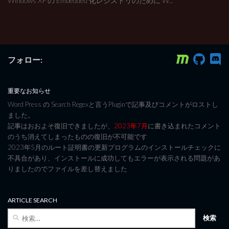
Windows XP の Embedded 化レジストリのために W...
フォロー:
重要なお知らせ
Word Press の Search Regexと言うPluginで記事及びコメントがロストし
ました。
記事はおおよそ復旧できましたが、
2023年7月
に書き込まれたコメント
のうち消えてしまったものの復旧が不可能です
2023年5月のルート証明書の更新プログラムのインストールチェックに
不具合があり、インストールに成功してもエラーが表示される問題があ
りましたのでファイルを差し替えました
ARTICLE SEARCH
検
索: