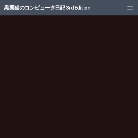
黒翼猫のコンピュータ日記 3rd Edition
コンテンツへスキップ