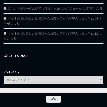
DTI の VPSサービス終了に伴う引っ越しスケジュール
に
名無し
より
サイトのSSL自動更新機能を入れ忘れてたので導入しました
に
通り
すがり
より
サイトのSSL自動更新機能を入れ忘れてたので導入しました
に
ぱち
んこ
より
GOOGLE SEARCH
CATEGORY
category