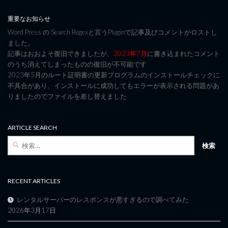
重要なお知らせ
Word Press の Search Regexと言うPluginで記事及びコメントがロストし
ました。
記事はおおよそ復旧できましたが、
2023年7月
に書き込まれたコメント
のうち消えてしまったものの復旧が不可能です
2023年5月のルート証明書の更新プログラムのインストールチェックに
不具合があり、インストールに成功してもエラーが表示される問題があ
りましたのでファイルを差し替えました
ARTICLE SEARCH
検
索:
RECENT ARTICLES
レンタルサーバーのレスポンスが悪すぎるので調べてみた
2026年3月17日