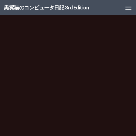
黒翼猫のコンピュータ日記 3rd Edition
コンテンツへスキップ