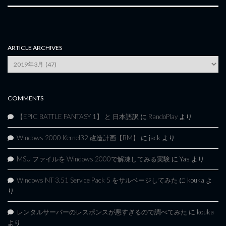
ARTICLE ARCHIVES
Article
Archives
COMMENTS
【EPIC BATTLE FANTASY 1】 と 日本語訳
に
RandoPlay
より
Windows 2000 Kernel32 改造計画【BM】
に
jack
より
MSU ファイルを Windows 2000で解凍してみる実験
に
Yas
より
Windows NT 3.51 Service Pack 5 をサルベージしてみた
に
kouka
よ
り
レンタルサーバーのレスポンスが悪すぎるので調べてみた
に
kouka
より