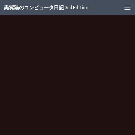
黒翼猫のコンピュータ日記 3rd Edition
コンテンツへスキップ