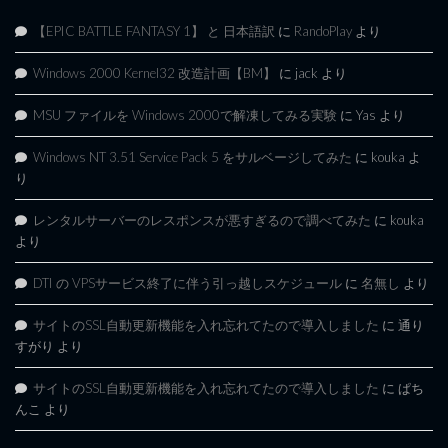
【EPIC BATTLE FANTASY 1】 と 日本語訳
に
RandoPlay
より
Windows 2000 Kernel32 改造計画【BM】
に
jack
より
MSU ファイルを Windows 2000で解凍してみる実験
に
Yas
より
Windows NT 3.51 Service Pack 5 をサルベージしてみた
に
kouka
よ
り
レンタルサーバーのレスポンスが悪すぎるので調べてみた
に
kouka
より
DTI の VPSサービス終了に伴う引っ越しスケジュール
に
名無し
より
サイトのSSL自動更新機能を入れ忘れてたので導入しました
に
通り
すがり
より
サイトのSSL自動更新機能を入れ忘れてたので導入しました
に
ぱち
んこ
より