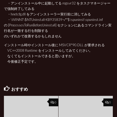
・アンインストール中に起動してる regsvr32 をタスクマネージャー
で強制終了してみる
・hnetcfg.dll をアンインストーラー実行前に消してみる
・\WINNT\$NTUninstall-KB935839-v**$\spuninst\spuninst.inf
の [ProcessesToRunBeforeUninstall] セクションにあるコマンドライン実
行名が一致する行を削除する
のいずれかで改善するかもしれません
インストール時やインストール後に MSVCR*90.DLL が要求される
VC++2008 Runtime をインストールしてみてください。
なくてもインストールできると思いますが。
今後修正予定です。
おすすめ
0
0