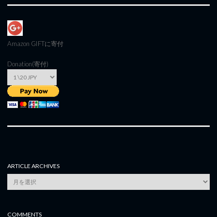
Amazon GIFT
に寄付
Donation(寄付)
ARTICLE ARCHIVES
Article
Archives
COMMENTS