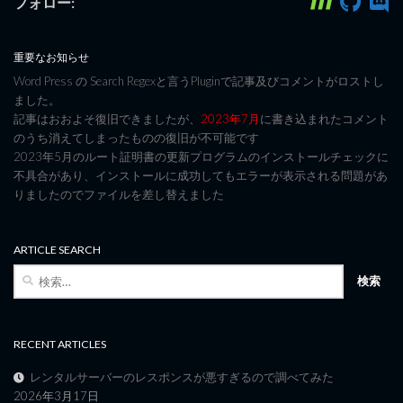
フォロー:
重要なお知らせ
Word Press の Search Regexと言うPluginで記事及びコメントがロストし
ました。
記事はおおよそ復旧できましたが、
2023年7月
に書き込まれたコメント
のうち消えてしまったものの復旧が不可能です
2023年5月のルート証明書の更新プログラムのインストールチェックに
不具合があり、インストールに成功してもエラーが表示される問題があ
りましたのでファイルを差し替えました
ARTICLE SEARCH
検
索:
RECENT ARTICLES
レンタルサーバーのレスポンスが悪すぎるので調べてみた
2026年3月17日