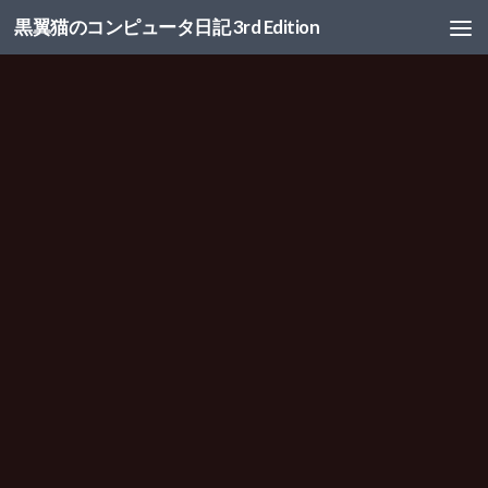
黒翼猫のコンピュータ日記 3rd Edition
コンテンツへスキップ