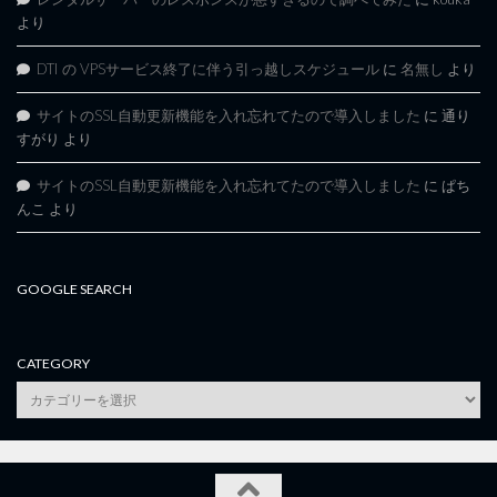
より
DTI の VPSサービス終了に伴う引っ越しスケジュール
に
名無し
より
サイトのSSL自動更新機能を入れ忘れてたので導入しました
に
通り
すがり
より
サイトのSSL自動更新機能を入れ忘れてたので導入しました
に
ぱち
んこ
より
GOOGLE SEARCH
CATEGORY
category