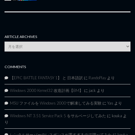
ARTICLE ARCHIVES
Article
Archives
COMMENTS
【EPIC BATTLE FANTASY 1】 と 日本語訳
に
RandoPlay
より
Windows 2000 Kernel32 改造計画【BM】
に
jack
より
MSU ファイルを Windows 2000で解凍してみる実験
に
Yas
より
Windows NT 3.51 Service Pack 5 をサルベージしてみた
に
kouka
よ
り
レンタルサーバーのレスポンスが悪すぎるので調べてみた
に
kouka