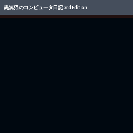
黒翼猫のコンピュータ日記 3rd Edition
コンテンツへスキップ