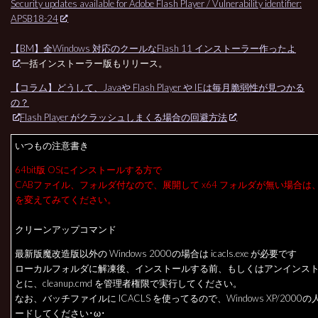
Security updates available for Adobe Flash Player / Vulnerability identifier:
APSB18-24
【BM】全Windows 対応のクールなFlash 11 インストーラー作ったよ
一括インストーラー版もリリース。
【コラム】どうして、Javaや Flash Player や IEは毎月脆弱性が見つかる
の？
Flash Player がクラッシュしまくる場合の回避方法
いつもの注意書き
64bit版 OSにインストールする方で
CABファイル、フォルダ付なので、展開して x64 フォルダが無い場合は
を変えてみてください。
クリーンアップコマンド
最新版魔改造版以外の Windows 2000の場合は icacls.exe が必要です
ローカルフォルダに解凍後、インストールする前、もしくはアンインス
とに、cleanup.cmd を管理者権限で実行してください。
なお、バッチファイルに ICACLS を使ってるので、Windows XP/2000
ードしてください･ω･