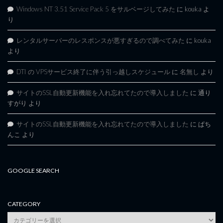
Windows NT 3.51 Service Pack 5 をサルベージしてみた
に
kouka
よ
り
レンタルサーバーのレスポンスが悪すぎるので調べてみた
に
kouka
より
DTI の VPSサービス終了に伴う引っ越しスケジュール
に
名無し
より
サイトのSSL自動更新機能を入れ忘れてたので導入しました
に
通り
すがり
より
サイトのSSL自動更新機能を入れ忘れてたので導入しました
に
ぱち
んこ
より
GOOGLE SEARCH
CATEGORY
category