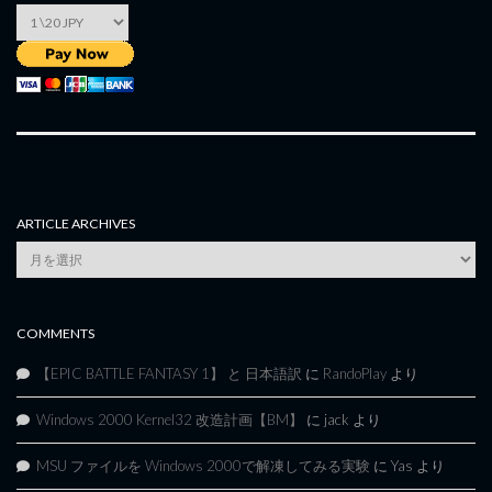
ARTICLE ARCHIVES
Article
Archives
COMMENTS
【EPIC BATTLE FANTASY 1】 と 日本語訳
に
RandoPlay
より
Windows 2000 Kernel32 改造計画【BM】
に
jack
より
MSU ファイルを Windows 2000で解凍してみる実験
に
Yas
より