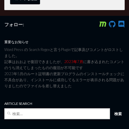
フォロー:
重要なお知らせ
Word Press の Search Regexと言うPluginで記事及びコメントがロストし
ました。
記事はおおよそ復旧できましたが、
2023年7月
に書き込まれたコメント
のうち消えてしまったものの復旧が不可能です
2023年5月のルート証明書の更新プログラムのインストールチェックに
不具合があり、インストールに成功してもエラーが表示される問題があ
りましたのでファイルを差し替えました
ARTICLE SEARCH
検
索: