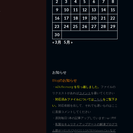
2
3
4
5
6
7
8
た
9
10
11
12
13
14
15
16
17
18
19
20
21
22
23
24
25
26
27
28
29
30
« 3月
5月 »
お知らせ
Blogのお知らせ
・
w2k.flxsrv.org を引っ越しました。
ファイルの
リクエストがあれば
コメント
を書いてください
・
対応済みファイルについては
こちら
をご覧下さ
い。
対応依頼を出して、それでも遅いものはここ
に直接コメントしてください
・原則毎日1本の記事アップしています|･ω･)ﾁﾗﾘ
・
私製セキュリティアップデートの解凍プログラ
ム群が HEUR/QVM20.1.0A7B.Malware.Gen など