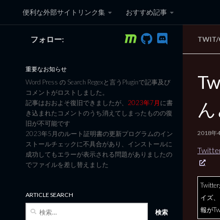
便利な外部サイトリンク集
おすすめ記事
コンテンツへスキップ
フォロー:
TWIT
黒翼猫のコンピュータ日記 3
重要なお知らせ
T
Word Press の Search Regexと言うPluginで記事及び
コメントがロストしました。
ん
記事はおおよそ復旧できましたが、
2023年7月
に書
き込まれたコメントのうち消えてしまったものの復
旧が不可能です
2018年
2023年5月のルート証明書の更新プログラムのイン
ストールチェックに不具合があり、インストールに
Twi
成功してもエラーが表示される問題がありましたの
でファイルを差し替えました
Twi
ARTICLE SEARCH
イズ、
検
報がT
索: