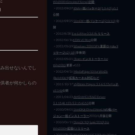
た
Win2000 Extended Kernel公開
・2012/09/27
XNA一括パッケージ(1.0-4.0) v1.1
日
公開
・2012/09/25
SlimDX一括パッケージ(2.0/4.0)
公
開
・2012/8/28
Ese Lolifox 0.3.8.9a リリース
・2012/06/16
KDW v0.96m
公開
・2012/05/29
Windows 2000 SP4 更新ロールパ
ッケージv2(r18)
(非推奨)
・2012/05/21
iTunes インストーラー for
Win2000
更新 v0.31
生み出せないんでし
・2012/04/16
MediaPlayer10 for Win2k
(Build4069)拡張カーネル対応など
提供者が何かしらの
・2011/10/17
VMWare Playere 3.14/3.15パッチ
v3.14b
公開
・2011/04/23
AMD AHCI/RAID Driver
3.1.1548.155/3.2.1540.53
公開
・2010/09/01
SlimDXとDirectShowLibの複バー
ジョン一括インストーラー
2010/6月版公開
・2010/06/11
DirectX 9.0(June/2010) for
Win2000+拡張Kitリリース
・2010/05/25
Win2000にXACT/XAudio/XInput