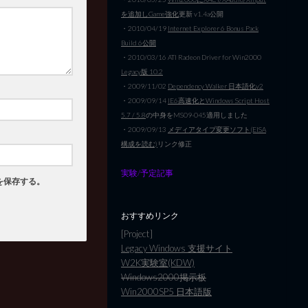
を追加しGame強化
更新 v1.4a公開
・2010/04/19
Internet Explorer 6 Bonus Pack
Build 6公開
・2010/03/16 ATI Radeon Driver for Win2000
Legacy版 10.2
・2009/11/02
Dependency Walker 日本語化v2
・2009/09/14
IE6高速化とWindows Script Host
5.7 / 5.8
の中身をMS09-045適用しました
・2009/09/13
メディアタイプ変更ソフト(EISA
構成を読む)
リンク修正
実験/予定記事
を保存する。
おすすめリンク
[Project]
Legacy Windows 支援サイト
W2K実験室(KDW)
Windows2000掲示板
Win2000SP5 日本語版