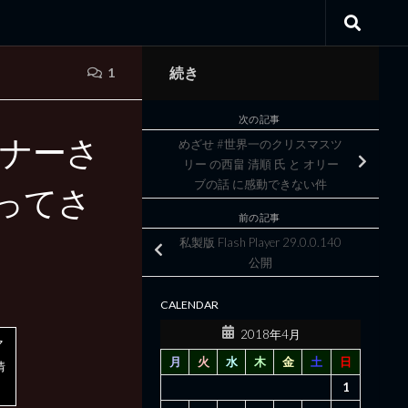
続き
1
次の記事
トナーさ
めざせ #世界一のクリスマスツ
リー の西畠 清順 氏 と オリー
ブの話 に感動できない件
ってさ
前の記事
私製版 Flash Player 29.0.0.140
公開
CALENDAR
2018年4月
マ
月
火
水
木
金
土
日
情
1