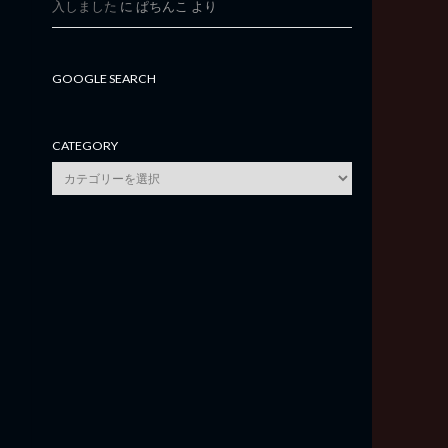
入しました
に
ぱちんこ
より
GOOGLE SEARCH
CATEGORY
category