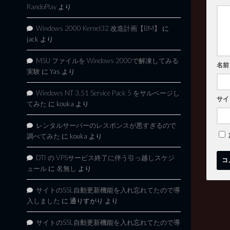
RandoPlay
より
Windows 2000 Kernel32 改造計画【BM】
に
jack
より
MSU ファイルを Windows 2000で解凍してみる
名前
実験
に
Yas
より
Windows NT 3.51 Service Pack 5 をサルベージし
サイ
てみた
に
kouka
より
レンタルサーバーのレスポンスが悪すぎるので
調べてみた
に
kouka
より
DTI の VPSサービス終了に伴う引っ越しスケジ
ュール
に
名無し
より
サイトのSSL自動更新機能を入れ忘れてたので導
入しました
に
通りすがり
より
サイトのSSL自動更新機能を入れ忘れてたので導