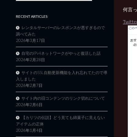
何言
RECENT ARTICLES
Twitt
レンタルサーバーのレスポンスが悪すぎるので
調べてみた
2026年3月17日
自宅のIPv4ネットワークがやっと復活した話
2026年2月28日
サイトのSSL自動更新機能を入れ忘れてたので導
入しました
2026年2月7日
サイト内の旧コンテンツのリンク切れについて
2026年2月6日
【カリツの伝説】どう見ても綿菓子に見えない
アイテムの正体
2026年1月4日