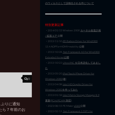
のウィルスとして誤検出される件について
特別更新記事
・2014/01/15 Windows 2000
カーネル改造計画
/ 拡張コア
公開
・2013/11/10
ATI Radeon Driver for Win2000
13.4 AGPFix+HDMI+mobility 公開
・2013/10/28
.Net Framework 4.0 for Win2000
Extended Kernel公開
・2013/10/22
Ultra VNC を日本語化してみまし
た
・2013/05/20
iPod Touch/iPhone Driver for
0
Windows 2000(改)
・2013/04/08
Intel HD Graphic Driver for
Windows 2000を作ってみた
・2013/01/18
Intel Matrix Storage Manager 8.9
更新(PCH/PCHM 対応)
久しぶりに通知
・2023/08/15 PE Maker
v0.83
公開
たら７年前のお
・2022/02/13
.Net Framework 3.5SP1 for