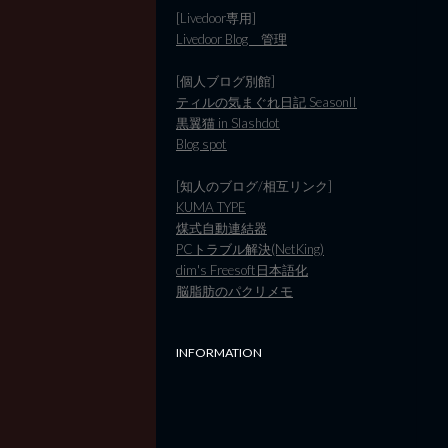
[Livedoor専用]
Livedoor Blog 管理
[個人ブログ別館]
ティルの気まぐれ日記 SeasonII
黒翼猫 in Slashdot
Blog spot
[知人のブログ/相互リンク]
KUMA TYPE
煤式自動連結器
PCトラブル解決(NetKing)
dim's Freesoft日本語化
脳脂肪のパクリメモ
INFORMATION