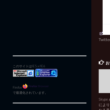
Twi
お
このサイトはIE5.x/IE6
Firefox
で最適化されています。
Skype
により