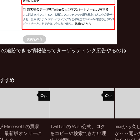
tterの追跡できる情報使ってターゲッティング広告やるのね
すすめ
2
2
 が Microsoft の買収
Twitter の Web公式、ログ
mixiから
、最新版オンリーに
をコピーや検索できない理
が‥‥開い