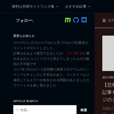
便利な外部サイトリンク集
おすすめ記事
コンテンツへスキップ
フォロー:
日
黒翼猫のコンピュータ日記 3
重要なお知らせ
Word Press の Search Regexと言うPluginで記事及び
コメントがロストしました。
記事はおおよそ復旧できましたが、
2023年7月
に書
き込まれたコメントのうち消えてしまったものの復
旧が不可能です
2023年5月のルート証明書の更新プログラムのイン
ストールチェックに不具合があり、インストールに
SECURI
成功してもエラーが表示される問題がありましたの
【悲
でファイルを差し替えました
記事
ジの
ARTICLE SEARCH
検
日経NE
索:
グ ・パ