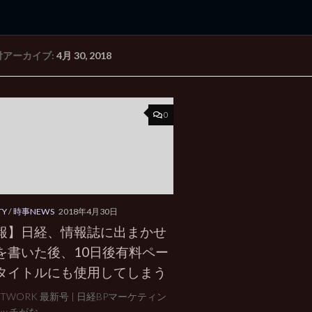
付アーカイブ:
4月 30, 2018
rd Edition
Windows 2000 tunes up blog
0
TY
/
時事NEWS
2018年4月30日
報】日経、情報誌に出まかせ
を書いた後、10日後有料ペー
タイトルにも使用してしまう
TWORK 最新号 | 日経BPマーケティン
ッチがな...