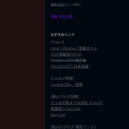
構成を読む)
リンク修正
実験/予定記事
おすすめリンク
[Project]
Legacy Windows 支援サイト
W2K実験室(KDW)
Windows2000掲示板
Win2000SP5 日本語版
[Livedoor専用]
Livedoor Blog 管理
[個人ブログ別館]
ティルの気まぐれ日記 SeasonII
黒翼猫 in Slashdot
Blog spot
[知人のブログ/相互リンク]