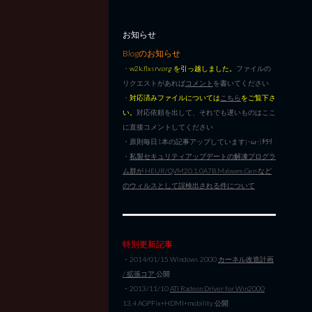
お知らせ
Blogのお知らせ
・
w2k.flxsrv.org を引っ越しました。
ファイルの
リクエストがあれば
コメント
を書いてください
・
対応済みファイルについては
こちら
をご覧下さ
い。
対応依頼を出して、それでも遅いものはここ
に直接コメントしてください
・原則毎日1本の記事アップしています|･ω･)ﾁﾗﾘ
・
私製セキュリティアップデートの解凍プログラ
ム群が HEUR/QVM20.1.0A7B.Malware.Gen など
のウィルスとして誤検出される件について
特別更新記事
・2014/01/15 Windows 2000
カーネル改造計画
/ 拡張コア
公開
・2013/11/10
ATI Radeon Driver for Win2000
13.4 AGPFix+HDMI+mobility 公開