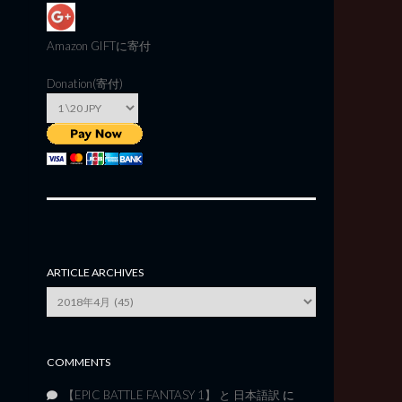
Amazon GIFT
に寄付
Donation(寄付)
ARTICLE ARCHIVES
Article
Archives
COMMENTS
【EPIC BATTLE FANTASY 1】 と 日本語訳
に