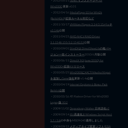
・2012/05/21
iTunes インストーラー for
Win2000
更新 v0.31
・2012/04/16
MediaPlayer10 for Win2k
(Build4069)拡張カーネル対応など
・2011/10/17
VMWare Playere 3.14/3.15パッチ
v3.14b
公開
・2011/04/23
AMD AHCI/RAID Driver
3.1.1548.155/3.2.1540.53
公開
・2010/09/01
SlimDXとDirectShowLibの複バー
ジョン一括インストーラー
2010/6月版公開
・2010/06/11
DirectX 9.0(June/2010) for
Win2000+拡張Kitリリース
・2010/05/25
Win2000にXACT/XAudio/XInput
を追加しGame強化
更新 v1.4a公開
・2010/04/19
Internet Explorer 6 Bonus Pack
Build 6公開
・2010/03/16 ATI Radeon Driver for Win2000
Legacy版 10.2
・2009/11/02
Dependency Walker 日本語化v2
・2009/09/14
IE6高速化とWindows Script Host
5.7 / 5.8
の中身をMS09-045適用しました
・2009/09/13
メディアタイプ変更ソフト(EISA