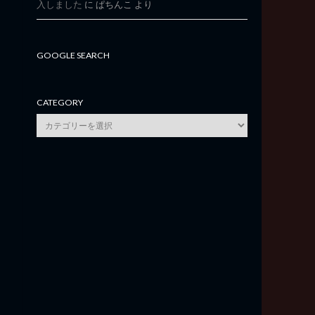
入しました
に
ぱちんこ
より
GOOGLE SEARCH
CATEGORY
category