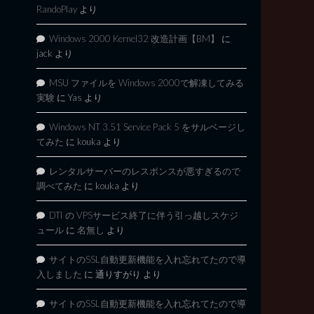
RandoPlay
より
Windows 2000 Kernel32 改造計画【BM】
に
jack
より
MSU ファイルを Windows 2000で解凍してみる
実験
に
Yas
より
Windows NT 3.51 Service Pack 5 をサルベージし
てみた
に
kouka
より
レンタルサーバーのレスポンスが悪すぎるので
調べてみた
に
kouka
より
DTI の VPSサービス終了に伴う引っ越しスケジ
ュール
に
名無し
より
サイトのSSL自動更新機能を入れ忘れてたので導
入しました
に
通りすがり
より
サイトのSSL自動更新機能を入れ忘れてたので導