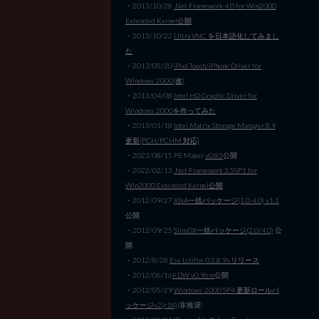
・2013/10/28
.Net Framework 4.0 for Win2000
Extended Kernel公開
・2013/10/22
Ultra VNC を日本語化してみまし
た
・2013/05/20
iPod Touch/iPhone Driver for
Windows 2000(改)
・2013/04/08
Intel HD Graphic Driver for
Windows 2000を作ってみた
・2013/01/18
Intel Matrix Storage Manager 8.9
更新(PCH/PCHM 対応)
・2023/08/15 PE Maker
v0.83
公開
・2022/02/13
.Net Framework 3.5SP1 for
Win2000 Extended Kernel公開
・2012/09/27
XNA一括パッケージ(1.0-4.0) v1.1
公開
・2012/09/25
SlimDX一括パッケージ(2.0/4.0)
公
開
・2012/8/28
Ese Lolifox 0.3.8.9a リリース
・2012/06/16
KDW v0.96m
公開
・2012/05/29
Windows 2000 SP4 更新ロールパ
ッケージv2(r18)
(非推奨)