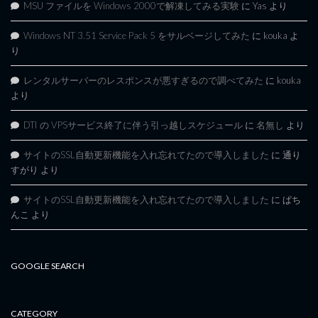
MSU ファイルを Windows 2000で解凍してみる実験
に
Yas
より
Windows NT 3.51 Service Pack 5 をサルベージしてみた
に
kouka
よ
り
レンタルサーバーのレスポンスが悪すぎるので調べてみた
に
kouka
より
DTI の VPSサービス終了に伴う引っ越しスケジュール
に
名無し
より
サイトのSSL自動更新機能を入れ忘れてたので導入しました
に
通り
すがり
より
サイトのSSL自動更新機能を入れ忘れてたので導入しました
に
ぱち
んこ
より
GOOGLE SEARCH
CATEGORY