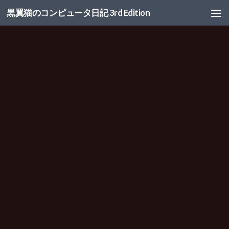
黒翼猫のコンピュータ日記 3rd Edition
コンテンツへスキップ