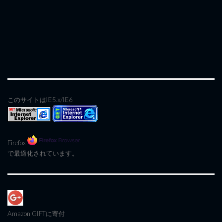
このサイトはIE5.x/IE6
Firefox
で最適化されています。
Amazon GIFT
に寄付