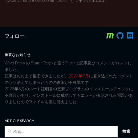
元Kaetzchenのhowtodominateのことで中大理工田口...
フォロー:
重要なお知らせ
Word Press の Search Regexと言うPluginで記事及びコメントがロストし
ました。
記事はおおよそ復旧できましたが、
2023年7月
に書き込まれたコメント
のうち消えてしまったものの復旧が不可能です
2023年5月のルート証明書の更新プログラムのインストールチェックに
不具合があり、インストールに成功してもエラーが表示される問題があ
りましたのでファイルを差し替えました
ARTICLE SEARCH
検
索: