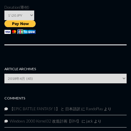
Donation(寄付)
ARTICLE ARCHIVES
Article
Archives
COMMENTS
【EPIC BATTLE FANTASY 1】 と 日本語訳
に
RandoPlay
より
Windows 2000 Kernel32 改造計画【BM】
に
jack
より