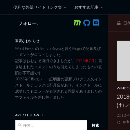
便利な外部サイトリンク集
おすすめ記事
コンテンツへスキップ
フォロー:
日
黒翼猫のコンピュータ日記 3
重要なお知らせ
Word Press の Search Regexと言うPluginで記事及び
コメントがロストしました。
記事はおおよそ復旧できましたが、
2023年7月
に書
き込まれたコメントのうち消えてしまったものの復
旧が不可能です
2023年5月のルート証明書の更新プログラムのイン
ストールチェックに不具合があり、インストールに
WINDO
成功してもエラーが表示される問題がありましたの
201
でファイルを差し替えました
けル
2018
ARTICLE SEARCH
た updro
検
索: