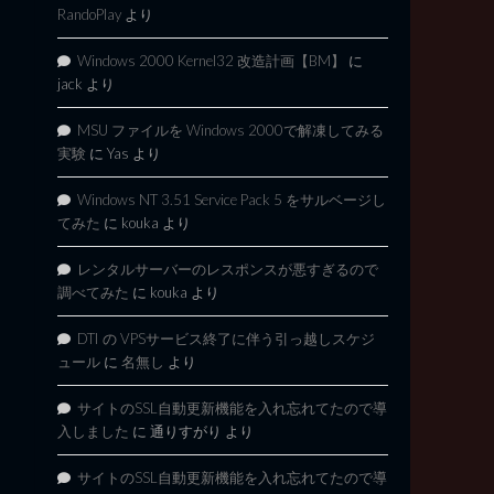
RandoPlay
より
Windows 2000 Kernel32 改造計画【BM】
に
jack
より
MSU ファイルを Windows 2000で解凍してみる
実験
に
Yas
より
Windows NT 3.51 Service Pack 5 をサルベージし
てみた
に
kouka
より
レンタルサーバーのレスポンスが悪すぎるので
調べてみた
に
kouka
より
DTI の VPSサービス終了に伴う引っ越しスケジ
ュール
に
名無し
より
サイトのSSL自動更新機能を入れ忘れてたので導
入しました
に
通りすがり
より
サイトのSSL自動更新機能を入れ忘れてたので導