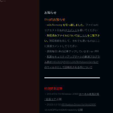
お知らせ
Blogのお知らせ
・
w2k.flxsrv.org を引っ越しました。
ファイルの
リクエストがあれば
コメント
を書いてください
・
対応済みファイルについては
こちら
をご覧下さ
い。
対応依頼を出して、それでも遅いものはここ
に直接コメントしてください
・原則毎日1本の記事アップしています|･ω･)ﾁﾗﾘ
・
私製セキュリティアップデートの解凍プログラ
ム群が HEUR/QVM20.1.0A7B.Malware.Gen など
のウィルスとして誤検出される件について
特別更新記事
・2014/01/15 Windows 2000
カーネル改造計画
/ 拡張コア
公開
・2013/11/10
ATI Radeon Driver for Win2000
13.4 AGPFix+HDMI+mobility 公開