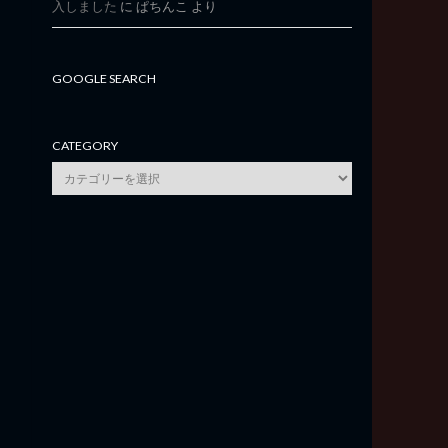
入しました
に
ぱちんこ
より
GOOGLE SEARCH
CATEGORY
category