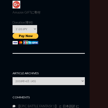
Amazon GIFT
に寄付
Donation(寄付)
ARTICLE ARCHIVES
Article
Archives
COMMENTS
【EPIC BATTLE FANTASY 1】 と 日本語訳
に