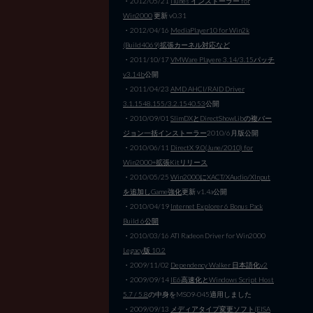
・2012/05/21
iTunes インストーラー for
Win2000
更新 v0.31
・2012/04/16
MediaPlayer10 for Win2k
(Build4069)拡張カーネル対応など
・2011/10/17
VMWare Playere 3.14/3.15パッチ
v3.14b
公開
・2011/04/23
AMD AHCI/RAID Driver
3.1.1548.155/3.2.1540.53
公開
・2010/09/01
SlimDXとDirectShowLibの複バー
ジョン一括インストーラー
2010/6月版公開
・2010/06/11
DirectX 9.0(June/2010) for
Win2000+拡張Kitリリース
・2010/05/25
Win2000にXACT/XAudio/XInput
を追加しGame強化
更新 v1.4a公開
・2010/04/19
Internet Explorer 6 Bonus Pack
Build 6公開
・2010/03/16 ATI Radeon Driver for Win2000
Legacy版 10.2
・2009/11/02
Dependency Walker 日本語化v2
・2009/09/14
IE6高速化とWindows Script Host
5.7 / 5.8
の中身をMS09-045適用しました
・2009/09/13
メディアタイプ変更ソフト(EISA