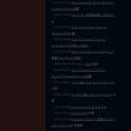
・2013/10/28
.Net Framework 4.0 for Win2000
Extended Kernel公開
・2013/10/22
Ultra VNC を日本語化してみまし
た
・2013/05/20
iPod Touch/iPhone Driver for
Windows 2000(改)
・2013/04/08
Intel HD Graphic Driver for
Windows 2000を作ってみた
・2013/01/18
Intel Matrix Storage Manager 8.9
更新(PCH/PCHM 対応)
・2023/08/15 PE Maker
v0.83
公開
・2022/02/13
.Net Framework 3.5SP1 for
Win2000 Extended Kernel公開
・2012/09/27
XNA一括パッケージ(1.0-4.0) v1.1
公開
・2012/09/25
SlimDX一括パッケージ(2.0/4.0)
公
開
・2012/8/28
Ese Lolifox 0.3.8.9a リリース
・2012/06/16
KDW v0.96m
公開
・2012/05/29
Windows 2000 SP4 更新ロールパ
ッケージv2(r18)
(非推奨)