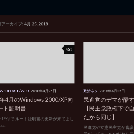
付アーカイブ:
4月 25, 2018
rd Edition
Windows 2000 tunes up blog
3
WSUPDATE/WLU
2018年4月25日
政治ネタ
2018年4月25日
8年4月のWindows 2000/XP向
民進党のデマが酷す
ート証明書
【民主党政権下で
たから同じ】
/4/18付で ルート証明書の更新が来てまし
o...
民進党や立憲民主党が審議
党だってやったのだから同じ.