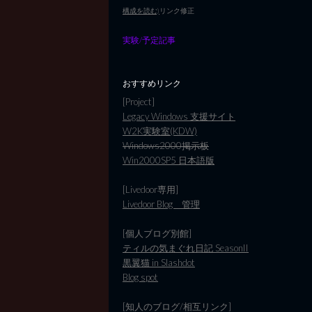
構成を読む)
リンク修正
実験/予定記事
おすすめリンク
[Project]
Legacy Windows 支援サイト
W2K実験室(KDW)
Windows2000掲示板
Win2000SP5 日本語版
[Livedoor専用]
Livedoor Blog 管理
[個人ブログ別館]
ティルの気まぐれ日記 SeasonII
黒翼猫 in Slashdot
Blog spot
[知人のブログ/相互リンク]