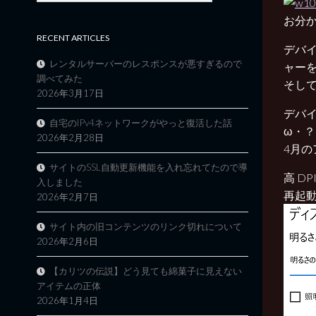
お分
RECENT ARTICLES
デバイ
レンタルサーバーのレスポンスが悪すぎるので
ャー
調べてみた
そし
2026年3月17日
デバイ
自宅のIPv4ネットワークがやっと復活した話
ω・？
2026年2月28日
4月
サイトのSSL自動更新機能を入れ忘れてたので導
高 D
入しました
再起
2026年2月7日
サイト内の旧コンテンツのリンク切れについて
2026年2月6日
【カリツの伝説】どう見ても綿菓子に見えない
アイテムの正体
2026年1月4日