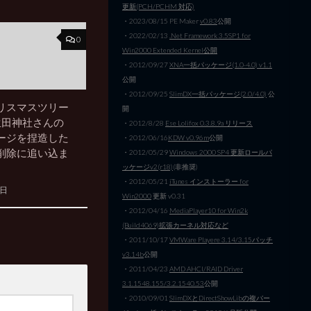
更新(PCH/PCHM 対応)
・2023/08/15 PE Maker
v0.83
公開
・2022/02/13
.Net Framework 3.5SP1 for
0
Win2000 Extended Kernel公開
・2012/09/27
XNA一括パッケージ(1.0-4.0) v1.1
公開
・2012/09/25
SlimDX一括パッケージ(2.0/4.0)
公
リスマスツリー
開
 生田神社さんの
・2012/8/28
Ese Lolifox 0.3.8.9a リリース
ージを捏造した
・2012/06/16
KDW v0.96m
公開
削除に追い込ま
・2012/05/29
Windows 2000 SP4 更新ロールパ
ッケージv2(r18)
(非推奨)
・2012/05/21
iTunes インストーラー for
5日
Win2000
更新 v0.31
・2012/04/16
MediaPlayer10 for Win2k
(Build4069)拡張カーネル対応など
・2011/10/17
VMWare Playere 3.14/3.15パッチ
v3.14b
公開
・2011/04/23
AMD AHCI/RAID Driver
3.1.1548.155/3.2.1540.53
公開
・2010/09/01
SlimDXとDirectShowLibの複バー