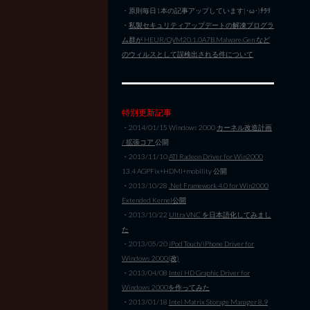
・原則毎日1本の記事アップしています|･ω･)ﾁﾗﾘ
・
私製セキュリティアップデートの解凍プログラ
ム群が HEUR/QVM20.1.0A7B.Malware.Gen など
のウィルスとして誤検出される件について
特別更新記事
・2014/01/15 Windows 2000
カーネル改造計画
/ 拡張コア
公開
・2013/11/10
ATI Radeon Driver for Win2000
13.4 AGPFix+HDMI+mobility 公開
・2013/10/28
.Net Framework 4.0 for Win2000
Extended Kernel公開
・2013/10/22
Ultra VNC を日本語化してみまし
た
・2013/05/20
iPod Touch/iPhone Driver for
Windows 2000(改)
・2013/04/08
Intel HD Graphic Driver for
Windows 2000を作ってみた
・2013/01/18
Intel Matrix Storage Manager 8.9