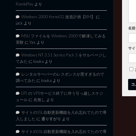
RandoPlay
より
Windows 2000 Kernel32 改造計画【BM】
に
jack
より
名前
MSU ファイルを Windows 2000で解凍してみる
実験
に
Yas
より
サイ
Windows NT 3.51 Service Pack 5 をサルベージし
てみた
に
kouka
より
レンタルサーバーのレスポンスが悪すぎるので
調べてみた
に
kouka
より
DTI の VPSサービス終了に伴う引っ越しスケジ
ュール
に
名無し
より
サイトのSSL自動更新機能を入れ忘れてたので導
入しました
に
通りすがり
より
サイトのSSL自動更新機能を入れ忘れてたので導