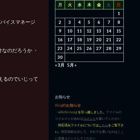
月
火
水
木
金
土
日
1
デバイスマネージ
2
3
4
5
6
7
8
9
10
11
12
13
14
15
16
17
18
19
20
21
22
23
24
25
26
27
28
29
けなのだろうか ・
30
« 3月
5月 »
に見えるのでいじって
お知らせ
Blogのお知らせ
・
w2k.flxsrv.org を引っ越しました。
ファイルの
リクエストがあれば
コメント
を書いてください
・
対応済みファイルについては
こちら
をご覧下さ
い。
対応依頼を出して、それでも遅いものはここ
に直接コメントしてください