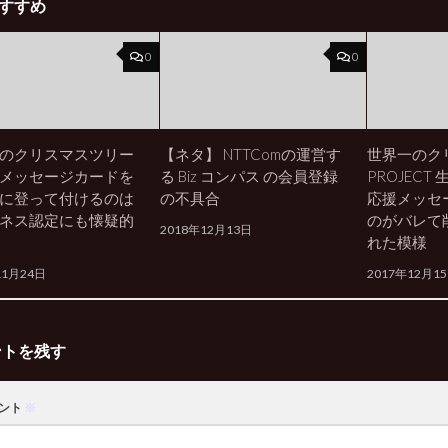
すすめ
0
0
のクリスマスツリー
【ネタ】 NTTComの運営す
世界一のク
メッセージカードを
る Biz コンパス の会員登録
PROJECT
に登って付けるのは
の不具合
応援メッセ
ネス認定にも懐疑的
のがバレて
2018年12月13日
れた模様
11月24日
2017年12月1
ントを残す
ント
※