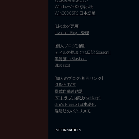
Windows2000掲示板
Win2000SP5 日本語版
[Livedoor専用]
Livedoor Blog 管理
[個人ブログ別館]
ティルの気まぐれ日記 SeasonII
黒翼猫 in Slashdot
Blog spot
[知人のブログ/相互リンク]
KUMA TYPE
煤式自動連結器
PCトラブル解決(NetKing)
dim's Freesoft日本語化
脳脂肪のパクリメモ
INFORMATION