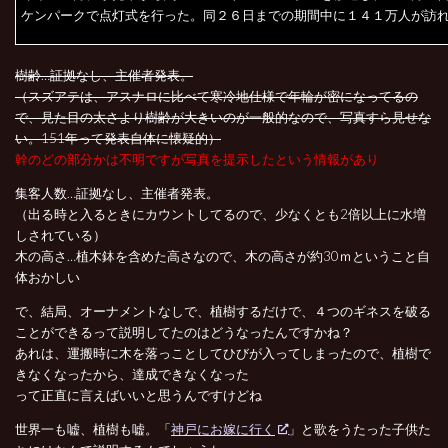
ケンパークで点灯式を行った。同２６日までの期間中に１４１万人が訪
樹齢…証拠なし、主催者発表。
（スズアテは、アスナロに比べて寒冷地仕様で年輪が密になってるの
で、見た目の太さより樹齢が大きいのが一般的なので、写真すら見せな
い。151年って発表自体に懐疑的）
幹のどの部分かは不明ですが写真を提示したという情報があり
集客人数…証拠なし、主催者発表。
（出る時と入るときにカウントしてるので、少なくとも2倍以上に水増
しされている）
木の高さ…植木鉢を含めた高さなので、木の高さが約30ｍということ自
体おかしい
で、結局、オーナメントなしで、植樹するだけで、４つのギネスを破る
ことができるって説明してたのはどうなったんですかね？
あれは、運搬時に木を落っことしてひびが入ってしまったので、植樹で
きなくなったから、達成できなくなった
って正直に言えばいいと思うんですけどね
世界一も嘘、植樹も嘘。「
神戸にお嫁に行く
」と歌をうたった子供た