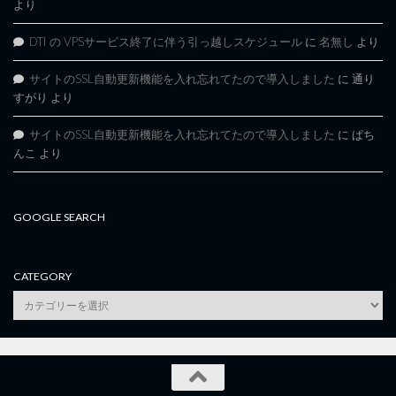
より
DTI の VPSサービス終了に伴う引っ越しスケジュール
に
名無し
より
サイトのSSL自動更新機能を入れ忘れてたので導入しました
に
通り
すがり
より
サイトのSSL自動更新機能を入れ忘れてたので導入しました
に
ぱち
んこ
より
GOOGLE SEARCH
CATEGORY
category