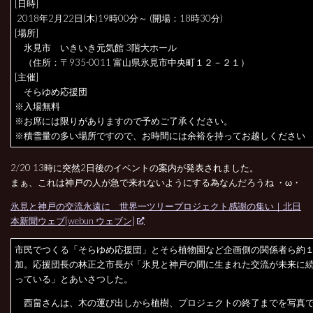
[日時]
‪ 2018年2月22日(木)19時00分‬‬‬‬‬‬～ (開場：‪18時30分‬‬‬‬‬)‬
[場所]
氷見市 いきいき元気館 3階大ホール
（住所：‪〒935-0011 富山県氷見市中央町１２－２１‬‬‬‬‬）‬
[主催]
そらゆめ応援団
※入場無料
※お席には限りがありますので予めご了承ください。
※積雪量の多い場所ですので、お時間には余裕を持ってお越しください
2/20 13時に突然2日後のイベントの案内が発表されました。
まぁ、これは神戸の人が急で来れないようにする為なんだろうね ・ω・
氷見と神戸の交流永遠に 世界一ツリープロジェクト感謝の集い｜北日
本新聞ウェブ[webun ウェブン]
市民でつくる「そらゆめ応援団」とそら植物園など企画側の関係者ら約
加。応援団長の林正之市長が「氷見と神戸の間に生まれた交流が未来に
っている」とあいさつした。
西畠さんは、木の運び出しから植樹、プロジェクトの終了までを写真