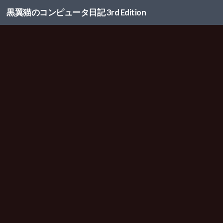
黒翼猫のコンピュータ日記 3rd Edition
コンテンツへスキップ