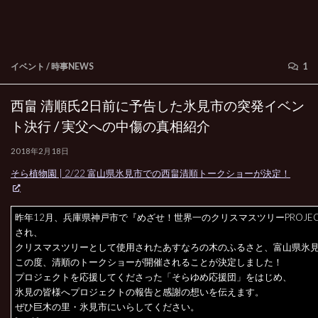
イベント
/
時事NEWS
1
西畠 清順氏2日前に予告した氷見市の突発イベン
ト決行 / 実父への中傷の真相紹介
2018年2月18日
そら植物園 | 2/22 富山県氷見市での西畠清順トークショーが決定！
昨年12月、兵庫県神戸市で『めざせ！世界一のクリスマスツリーPROJE
され、
クリスマスツリーとして使用されたあすなろの木のふるさと、富山県氷
この度、清順のトークショーが開催されることが決定しました！
プロジェクトを応援してくださった「そらゆめ応援団」をはじめ、
氷見の皆様へプロジェクトの報告と感謝の想いを伝えます。
ぜひ巨木の里・氷見市にいらしてください。