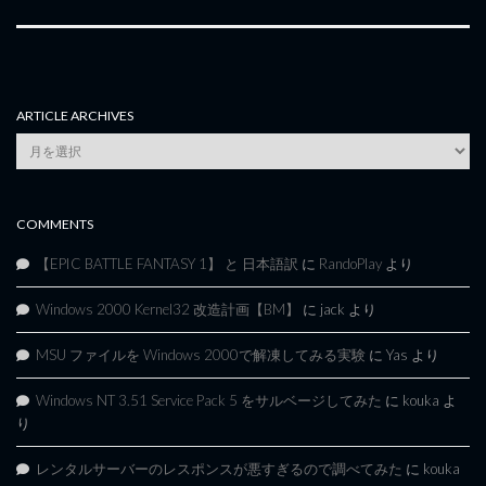
ARTICLE ARCHIVES
Article
Archives
COMMENTS
【EPIC BATTLE FANTASY 1】 と 日本語訳
に
RandoPlay
より
Windows 2000 Kernel32 改造計画【BM】
に
jack
より
MSU ファイルを Windows 2000で解凍してみる実験
に
Yas
より
Windows NT 3.51 Service Pack 5 をサルベージしてみた
に
kouka
よ
り
レンタルサーバーのレスポンスが悪すぎるので調べてみた
に
kouka