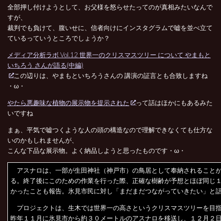
全部押し付けようとして、お父様を怒らせたってのが真相みたいなんで
すが、
裁判でも負けて、腹いせに、信者向けにインスタグラムで嘘を並べ立て
ているっていうところでしょうか？
メディア分析ラボ Vol.12 世界一のクリスマスツリー について やまもと
いちろう さんが語る(中編)
この辺りは、やまもといちろうさんの 講演の証言とも合致しますね
・ω・
やたら悪趣味な植物の展示物を提示された
って話はほかにもあるみた
いですね
まぁ、平気で嘘つくような人の頭の構造なので理解できなくても仕方な
いのかもしれませんが、
こんな下品な展示物。よく納品しようと思ったものです・ω・
アスナロは、一部が生田神社（神戸市）の鳥居として奉納されること
る。終了後にこのための作業を行った際、正確な樹齢が予想とほぼ同じ
かったことも報告。氷見市民に対し「まだまだつながっていきたい」と
プロジェクトは、生木では世界一の高さというクリスマスツリーを目
昨年１１月に氷見市から約３０メートルのアスナロを移送し、１２月２