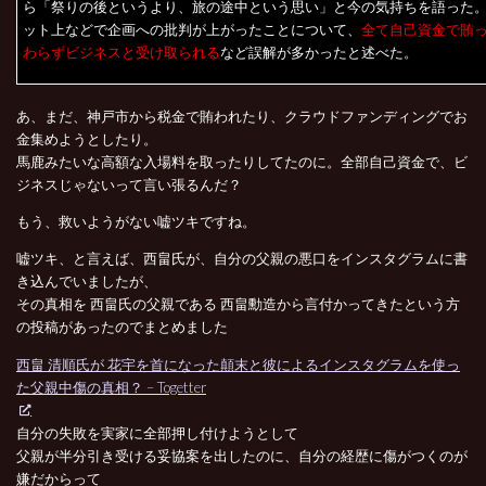
ら「祭りの後というより、旅の途中という思い」と今の気持ちを語った
ット上などで企画への批判が上がったことについて、
全て自己資金で賄
わらずビジネスと受け取られる
など誤解が多かったと述べた。
あ、まだ、神戸市から税金で賄われたり、クラウドファンディングでお
金集めようとしたり。
馬鹿みたいな高額な入場料を取ったりしてたのに。全部自己資金で、ビ
ジネスじゃないって言い張るんだ？
もう、救いようがない嘘ツキですね。
嘘ツキ、と言えば、西畠氏が、自分の父親の悪口をインスタグラムに書
き込んでいましたが、
その真相を 西畠氏の父親である 西畠勳造から言付かってきたという方
の投稿があったのでまとめました
西畠 清順氏が 花宇を首になった顛末と彼によるインスタグラムを使っ
た父親中傷の真相？ – Togetter
自分の失敗を実家に全部押し付けようとして
父親が半分引き受ける妥協案を出したのに、自分の経歴に傷がつくのが
嫌だからって