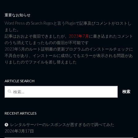
重要なお知らせ
Word Press の Search Regexと言うPluginで記事及びコメントがロストし
ました。
記事はおおよそ復旧できましたが、
2023年7月
に書き込まれたコメント
のうち消えてしまったものの復旧が不可能です
2023年5月のルート証明書の更新プログラムのインストールチェックに
不具合があり、インストールに成功してもエラーが表示される問題があ
りましたのでファイルを差し替えました
ARTICLE SEARCH
検
索:
RECENT ARTICLES
レンタルサーバーのレスポンスが悪すぎるので調べてみた
2026年3月17日