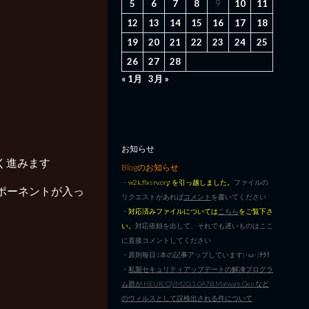
5
6
7
8
9
10
11
12
13
14
15
16
17
18
19
20
21
22
23
24
25
26
27
28
« 1月
3月 »
お知らせ
なく進みます
Blogのお知らせ
・
w2k.flxsrv.org を引っ越しました。
ファイルの
 コンポーネントが入っ
リクエストがあれば
コメント
を書いてください
・
対応済みファイルについては
こちら
をご覧下さ
い。
対応依頼を出して、それでも遅いものはここ
に直接コメントしてください
・原則毎日1本の記事アップしています|･ω･)ﾁﾗﾘ
・
私製セキュリティアップデートの解凍プログラ
ム群が HEUR/QVM20.1.0A7B.Malware.Gen など
、
のウィルスとして誤検出される件について