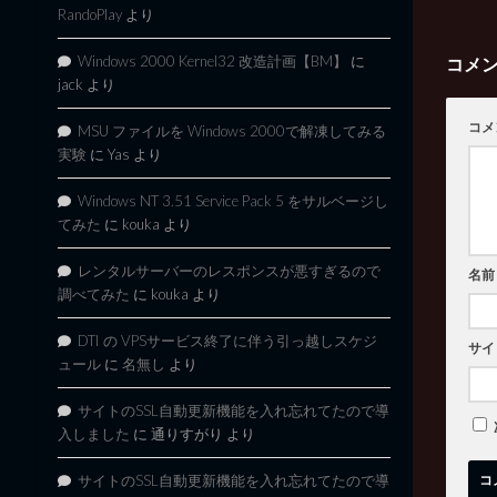
RandoPlay
より
Windows 2000 Kernel32 改造計画【BM】
に
コメ
jack
より
コメ
MSU ファイルを Windows 2000で解凍してみる
実験
に
Yas
より
Windows NT 3.51 Service Pack 5 をサルベージし
てみた
に
kouka
より
レンタルサーバーのレスポンスが悪すぎるので
名前
調べてみた
に
kouka
より
DTI の VPSサービス終了に伴う引っ越しスケジ
サイ
ュール
に
名無し
より
サイトのSSL自動更新機能を入れ忘れてたので導
入しました
に
通りすがり
より
サイトのSSL自動更新機能を入れ忘れてたので導