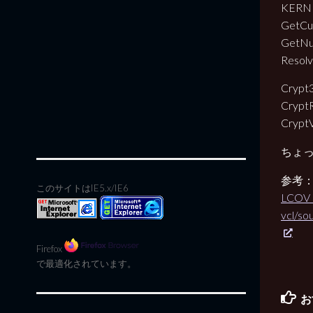
KERNE
GetCu
GetNu
Resol
Crypt3
Crypt
Crypt
ちょ
参考
このサイトはIE5.x/IE6
LCOV 
vcl/so
Firefox
で最適化されています。
お