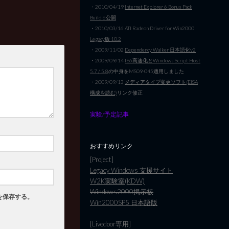
・2010/04/19
Internet Explorer 6 Bonus Pack
Build 6公開
・2010/03/16 ATI Radeon Driver for Win2000
Legacy版 10.2
・2009/11/02
Dependency Walker 日本語化v2
・2009/09/14
IE6高速化とWindows Script Host
5.7 / 5.8
の中身をMS09-045適用しました
・2009/09/13
メディアタイプ変更ソフト(EISA
構成を読む)
リンク修正
実験/予定記事
おすすめリンク
[Project]
Legacy Windows 支援サイト
W2K実験室(KDW)
Windows2000掲示板
を保存する。
Win2000SP5 日本語版
[Livedoor専用]