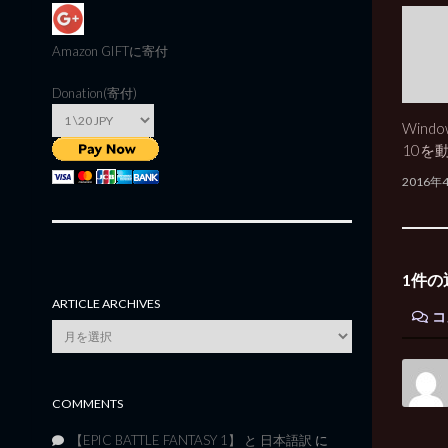
Amazon GIFT
に寄付
Donation(寄付)
Windo
10を
2016年
1件の
ARTICLE ARCHIVES
コ
Article
Archives
COMMENTS
【EPIC BATTLE FANTASY 1】 と 日本語訳
に