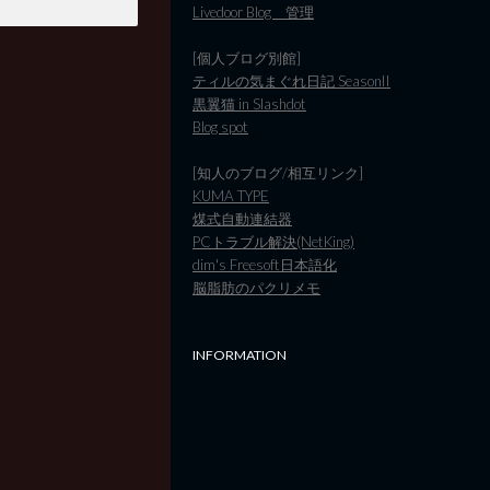
Livedoor Blog 管理
[個人ブログ別館]
ティルの気まぐれ日記 SeasonII
黒翼猫 in Slashdot
Blog spot
[知人のブログ/相互リンク]
KUMA TYPE
煤式自動連結器
PCトラブル解決(NetKing)
dim's Freesoft日本語化
脳脂肪のパクリメモ
INFORMATION