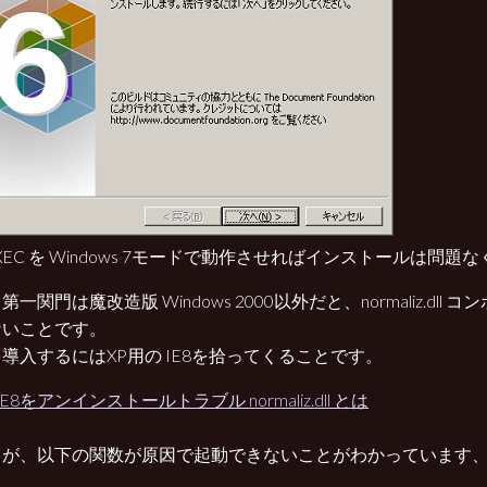
EXEC を Windows 7モードで動作させればインストールは問題
第一関門は魔改造版 Windows 2000以外だと、normaliz.dll
ないことです。
導入するにはXP用の IE8を拾ってくることです。
IE8をアンインストールトラブル normaliz.dll とは
ろが、以下の関数が原因で起動できないことがわかっています