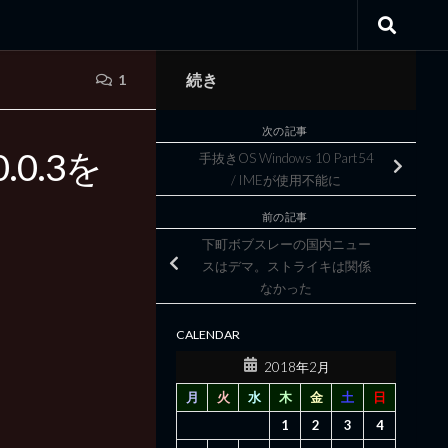
続き
1
次の記事
0.0.3を
手抜きOS Windows 10 Part54
/ IMEが使用不能に
前の記事
下町ボブスレーの国内ニュー
スはデマ。ストライキは関係
なかった
CALENDAR
2018年2月
月
火
水
木
金
土
日
1
2
3
4