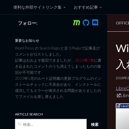
便利な外部サイトリンク集
おすすめ記事
コンテンツへスキップ
フォロー:
OFFI
黒翼猫のコンピュータ日記 3
重要なお知らせ
Wi
Word Press の Search Regexと言うPluginで記事及び
コメントがロストしました。
入
記事はおおよそ復旧できましたが、
2023年7月
に書
き込まれたコメントのうち消えてしまったものの復
旧が不可能です
2018年
2023年5月のルート証明書の更新プログラムのイン
ストールチェックに不具合があり、インストールに
Libr
成功してもエラーが表示される問題がありましたの
Lib
でファイルを差し替えました
ARTICLE SEARCH
検
索: