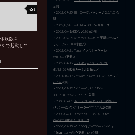
公開
1
・2012/09/25
SlimDX一括パッケージ(2.0/4.0)
公
開
・2012/8/28
Ese Lolifox 0.3.8.9a リリース
・2012/06/16
KDW v0.96m
公開
1体験版を
・2012/05/29
Windows 2000 SP4 更新ロールパ
ッケージv2(r18)
(非推奨)
 2000で起動して
・2012/05/21
iTunes インストーラー for
Win2000
更新 v0.31
日
・2012/04/16
MediaPlayer10 for Win2k
(Build4069)拡張カーネル対応など
・2011/10/17
VMWare Playere 3.14/3.15パッチ
v3.14b
公開
・2011/04/23
AMD AHCI/RAID Driver
3.1.1548.155/3.2.1540.53
公開
・2010/09/01
SlimDXとDirectShowLibの複バー
ジョン一括インストーラー
2010/6月版公開
・2010/06/11
DirectX 9.0(June/2010) for
Win2000+拡張Kitリリース
・2010/05/25
Win2000にXACT/XAudio/XInput
を追加しGame強化
更新 v1.4a公開