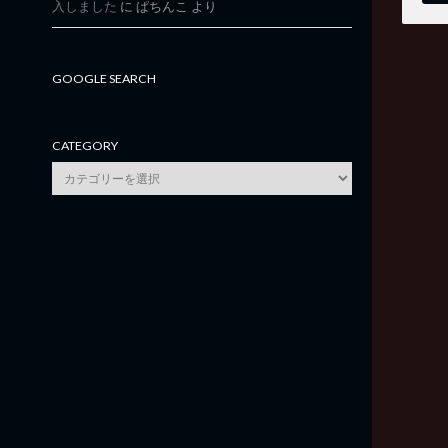
入しました
に
ぱちんこ
より
GOOGLE SEARCH
CATEGORY
category