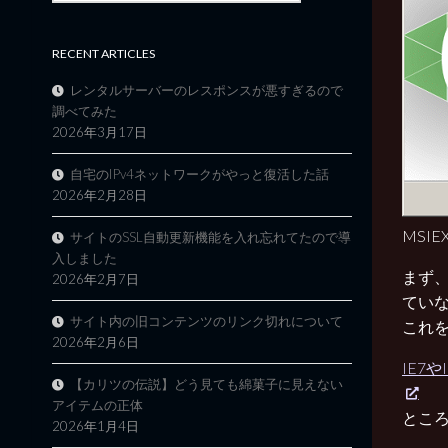
RECENT ARTICLES
レンタルサーバーのレスポンスが悪すぎるので
調べてみた
2026年3月17日
自宅のIPv4ネットワークがやっと復活した話
2026年2月28日
MSI
サイトのSSL自動更新機能を入れ忘れてたので導
入しました
まず、
2026年2月7日
てい
サイト内の旧コンテンツのリンク切れについて
これを
2026年2月6日
IE7や
【カリツの伝説】どう見ても綿菓子に見えない
アイテムの正体
とこ
2026年1月4日