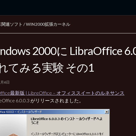
CE関連ソフト
/
WIN2000拡張カーネル
rd Edition
Windows 2000 tunes up blog
ndows 2000に LibraOffice 6.
れてみる実験 その1
2月6日
eOffice最新版 | LibreOffice – オフィススイートのルネサンス
reOffice 6.0.0.3 がリリースされました。