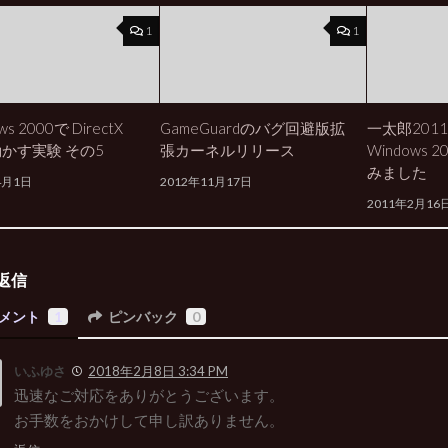
1
1
ws 2000で DirectX
GameGuardのバグ回避版拡
一太郎201
動かす実験 その5
張カーネルリリース
Windows
みました
4月1日
2012年11月17日
2011年2月16
返信
メント
1
ピンバック
0
いふゆさ
2018年2月8日 3:34 PM
迅速なご対応をありがとうございます。
お手数をおかけして申し訳ありません。