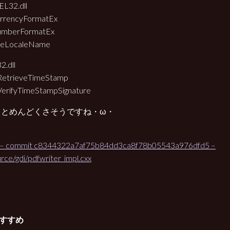
L32.dll
rrencyFormatEx
mberFormatEx
veLocaleName
2.dll
RetrieveTimeStamp
VerifyTimeStampSignature
っとめんどくさそうですね・ω・
：
– commit c8344322a7af75b84dd3ca8f78b05543a976dfd5 –
urce/gdi/pdfwriter_impl.cxx
すすめ