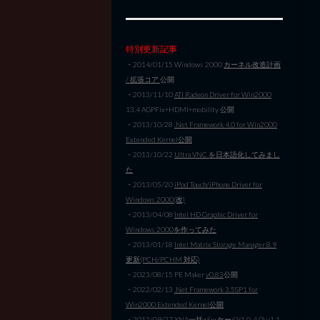
特別更新記事
・2014/01/15 Windows 2000
カーネル改造計画
/ 拡張コア
公開
・2013/11/10
ATI Radeon Driver for Win2000
13.4 AGPFix+HDMI+mobility 公開
・2013/10/28
.Net Framework 4.0 for Win2000
Extended Kernel公開
・2013/10/22
Ultra VNC を日本語化してみまし
た
・2013/05/20
iPod Touch/iPhone Driver for
Windows 2000(改)
・2013/04/08
Intel HD Graphic Driver for
Windows 2000を作ってみた
・2013/01/18
Intel Matrix Storage Manager 8.9
更新(PCH/PCHM 対応)
・2023/08/15 PE Maker
v0.83
公開
・2022/02/13
.Net Framework 3.5SP1 for
Win2000 Extended Kernel公開
・2012/09/27
XNA一括パッケージ(1.0-4.0) v1.1