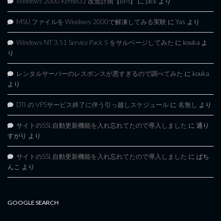
Windows 2000 Kernel32 改造計画【BM】
に
jack
より
MSU ファイルを Windows 2000で解凍してみる実験
に
Yas
より
Windows NT 3.51 Service Pack 5 をサルベージしてみた
に
kouka
よ
り
レンタルサーバーのレスポンスが悪すぎるので調べてみた
に
kouka
より
DTI の VPSサービス終了に伴う引っ越しスケジュール
に
名無し
より
サイトのSSL自動更新機能を入れ忘れてたので導入しました
に
通り
すがり
より
サイトのSSL自動更新機能を入れ忘れてたので導入しました
に
ぱち
んこ
より
GOOGLE SEARCH