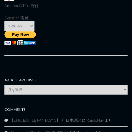
Amazon GIFT
に寄付
Donation(寄付)
ARTICLE ARCHIVES
Article
Archives
COMMENTS
【EPIC BATTLE FANTASY 1】 と 日本語訳
に
RandoPlay
より