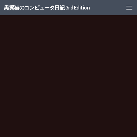
黒翼猫のコンピュータ日記 3rd Edition
コンテンツへスキップ