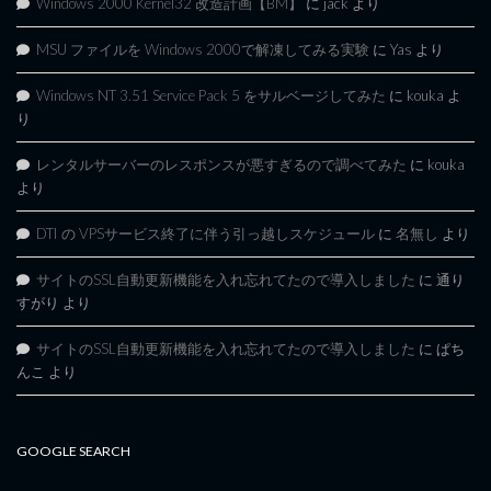
Windows 2000 Kernel32 改造計画【BM】
に
jack
より
MSU ファイルを Windows 2000で解凍してみる実験
に
Yas
より
Windows NT 3.51 Service Pack 5 をサルベージしてみた
に
kouka
よ
り
レンタルサーバーのレスポンスが悪すぎるので調べてみた
に
kouka
より
DTI の VPSサービス終了に伴う引っ越しスケジュール
に
名無し
より
サイトのSSL自動更新機能を入れ忘れてたので導入しました
に
通り
すがり
より
サイトのSSL自動更新機能を入れ忘れてたので導入しました
に
ぱち
んこ
より
GOOGLE SEARCH