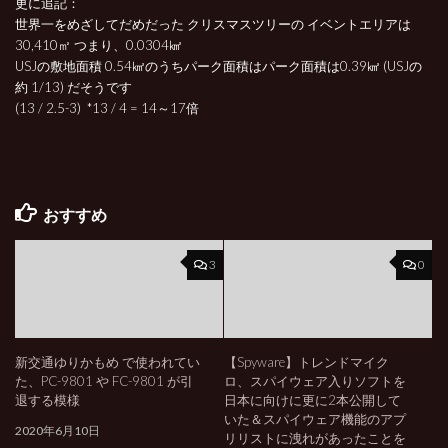
更に追記：
世界一をめざしてだめだった クリスマスツリーの イベントエリアは
30,410㎡ つまり、0.0304㎢
USJの敷地面積 0.54㎢のうちパーク面積は
パーク面積は
0.39㎢ (USJの
約 1/13) だそうです
(13 / 2.5-3) *13 / 4 = 14～17倍
おすすめ
3
0
新交通ゆりかもめ で使われてい
【Spyware】トレンドマイク
た、PC-9801 や FC-9801 が引
ロ、スパイウェア入りソフトを
退する模様
日本に向けに更に2本公開して
いた＆スパイウェア機能のアプ
2020年6月10日
リリストに洩れがあったことを