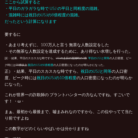
ここから試算すると
・平日のガラガラな時で USJ の平日と同程度の混雑。
・混雑時には祝日のUSJの8倍程度の混雑。
だったという計算になります
要するに
・あまり考えずに、100万人と言う 無茶な人数設定をした
・その無茶な人数設定を達成するために、あり得ない水増しを行った。
誤) ・結果、平日のスカスカな時ですら、
USJの土日の混雑時の2倍
平日のUSJと同等
の人口密度、ピー
ク時には
30倍以上
祝日のUSJの8倍程度
の人口密度になったのが明らかになった。
正）・結果、平日のスカスカな時ですら、
祝日のUSJと同等
の人口密
度、ピーク時には
祝日のUSJの10倍程度
の人口密度になったのが明らか
になった。
これが世界一の詐欺師の プラントハンターの力なんですね。すごいで
す！ ・ω・
まぁ、最初から最後まで、嘘まみれなのですから、この位やってて当た
り前ですよね
この数字がどのくらいやばいかは分かりますね