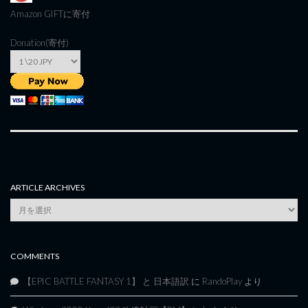
Amazon GIFT
に寄付
Donation(寄付)
ARTICLE ARCHIVES
Article
Archives
COMMENTS
【EPIC BATTLE FANTASY 1】 と 日本語訳
に
RandoPlay
より