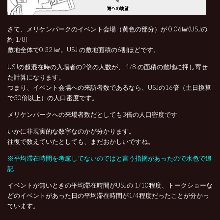
さて、メリケンパークのイベント会場（黄色の部分）が 0.06㎢(USJの
約 1/8)
敷地全体で0.32 ㎢。USJ の敷地面積の6割ほどです。
USJの超混在時の入場者の2倍の人数が、 1/8 の面積の敷地に押し寄せ
た計算になります。
つまり、イベント会場への来訪者数であるなら、USJの16倍（土日換算
で30倍以上）の人口密度です。
メリケンパークへの来場者数だとしても3倍の人口密度です
いかに非現実的な数字なのかが分かります。
往復で数えていたとしても、まだおかしいですね。
※平均滞在時間を考慮してないのではと言う指摘があったので水色で追
記
イベントが無いときの平均滞在時間がUSJの 1/10程度、トークショーな
どのイベントがあった日の平均滞在時間が1/4程度だったことが分かっ
ています。