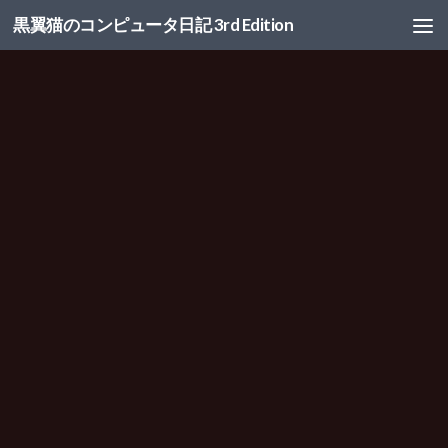
黒翼猫のコンピュータ日記 3rd Edition
コンテンツへスキップ