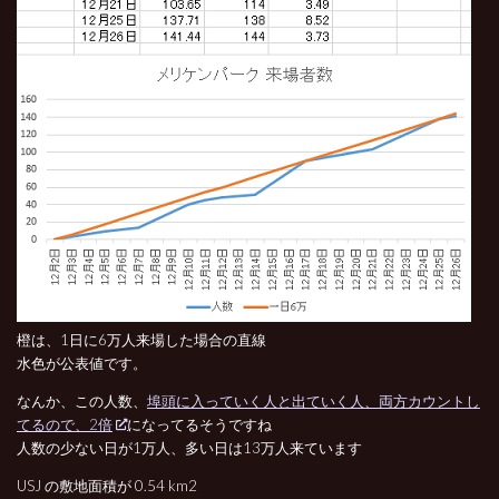
橙は、1日に6万人来場した場合の直線
水色が公表値です。
なんか、この人数、
埠頭に入っていく人と出ていく人、両方カウントし
てるので、2倍
になってるそうですね
人数の少ない日が1万人、多い日は13万人来ています
USJ の敷地面積が 0.54 km2