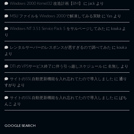
Windows 2000 Kernel32 改造計画【BM】
に
jack
より
MSU ファイルを Windows 2000で解凍してみる実験
に
Yas
より
Windows NT 3.51 Service Pack 5 をサルベージしてみた
に
kouka
よ
り
レンタルサーバーのレスポンスが悪すぎるので調べてみた
に
kouka
より
DTI の VPSサービス終了に伴う引っ越しスケジュール
に
名無し
より
サイトのSSL自動更新機能を入れ忘れてたので導入しました
に
通り
すがり
より
サイトのSSL自動更新機能を入れ忘れてたので導入しました
に
ぱち
んこ
より
GOOGLE SEARCH