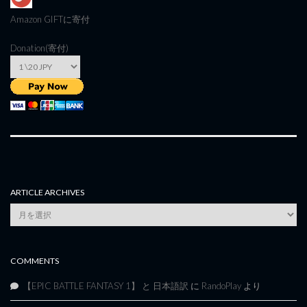
Amazon GIFT
に寄付
Donation(寄付)
ARTICLE ARCHIVES
Article
Archives
COMMENTS
【EPIC BATTLE FANTASY 1】 と 日本語訳
に
RandoPlay
より