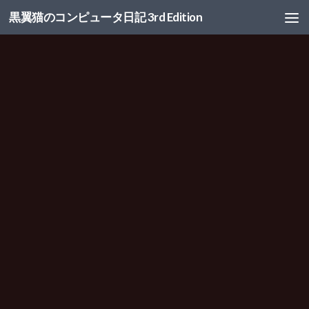
黒翼猫のコンピュータ日記 3rd Edition
コンテンツへスキップ