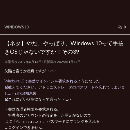
WINDOWS 10
0
【ネタ】やだ。やっぱり、Windows 10って手抜
きOSじゃないですか！その39
公開済み
2017年6月13日
· 更新済み
2025年1月14日
欠陥と言うか愚痴ですが ・ω・
Windows10で突然サインインを要求されるようになった
教えてください、アドミニストレータのパスワードを忘れてしまいま
し… – Yahoo!知恵袋
これに近い状態になって嵌った ・ω・
・突然管理者権限を要求される。
→管理者のアカウントの設定をした覚えがないので
IDに『Administrator』、パスワードにブランクを入れる
→ログインできません。