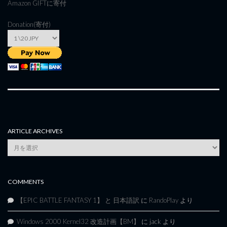
Amazon GIFT
に寄付
Donation(寄付)
ARTICLE ARCHIVES
Article
Archives
COMMENTS
【EPIC BATTLE FANTASY 1】 と 日本語訳
に
RandoPlay
より
Windows 2000 Kernel32 改造計画【BM】
に
jack
より