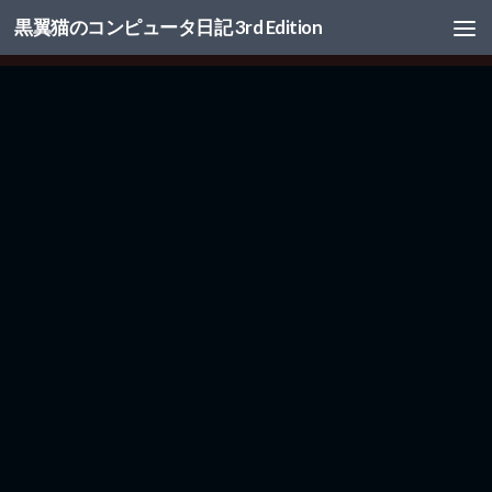
黒翼猫のコンピュータ日記 3rd Edition
コンテンツへスキップ