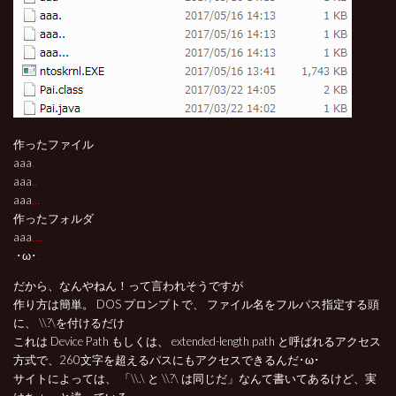
作ったファイル
aaa
.
aaa
..
aaa
…
作ったフォルダ
aaa
….
.
･ω･
.
だから、なんやねん！って言われそうですが
作り方は簡単。 DOS プロンプトで、 ファイル名をフルパス指定する頭
に、 \\?\を付けるだけ
これは Device Path もしくは、 extended-length path と呼ばれるアクセス
方式で、260文字を超えるパスにもアクセスできるんだ･ω･
サイトによっては、 「\\.\ と \\?\ は同じだ」なんて書いてあるけど、実