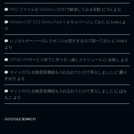
MSU ファイルを Windows 2000で解凍してみる実験
に
Yas
より
Windows NT 3.51 Service Pack 5 をサルベージしてみた
に
kouka
よ
り
レンタルサーバーのレスポンスが悪すぎるので調べてみた
に
kouka
より
DTI の VPSサービス終了に伴う引っ越しスケジュール
に
名無し
より
サイトのSSL自動更新機能を入れ忘れてたので導入しました
に
通り
すがり
より
サイトのSSL自動更新機能を入れ忘れてたので導入しました
に
ぱち
んこ
より
GOOGLE SEARCH