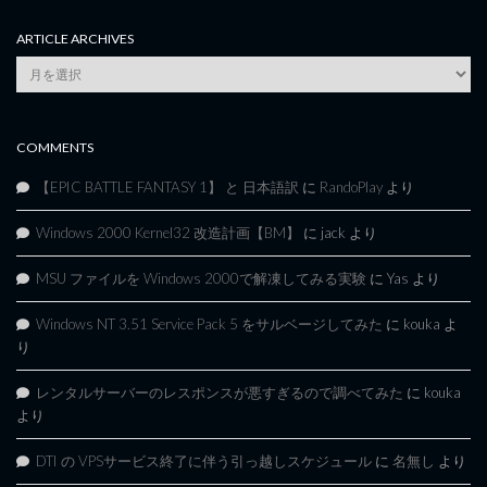
ARTICLE ARCHIVES
Article
Archives
COMMENTS
【EPIC BATTLE FANTASY 1】 と 日本語訳
に
RandoPlay
より
Windows 2000 Kernel32 改造計画【BM】
に
jack
より
MSU ファイルを Windows 2000で解凍してみる実験
に
Yas
より
Windows NT 3.51 Service Pack 5 をサルベージしてみた
に
kouka
よ
り
レンタルサーバーのレスポンスが悪すぎるので調べてみた
に
kouka
より
DTI の VPSサービス終了に伴う引っ越しスケジュール
に
名無し
より