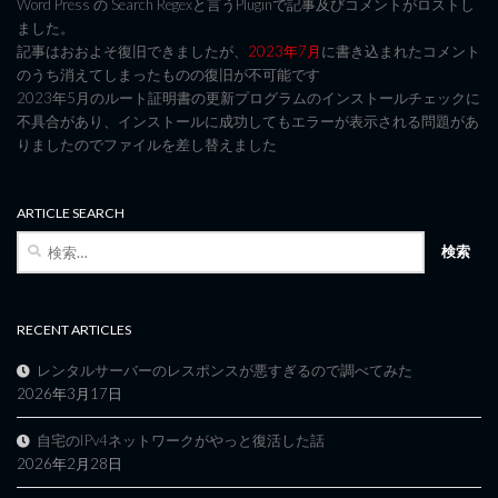
Word Press の Search Regexと言うPluginで記事及びコメントがロストし
ました。
記事はおおよそ復旧できましたが、
2023年7月
に書き込まれたコメント
のうち消えてしまったものの復旧が不可能です
2023年5月のルート証明書の更新プログラムのインストールチェックに
不具合があり、インストールに成功してもエラーが表示される問題があ
りましたのでファイルを差し替えました
ARTICLE SEARCH
検
索:
RECENT ARTICLES
レンタルサーバーのレスポンスが悪すぎるので調べてみた
2026年3月17日
自宅のIPv4ネットワークがやっと復活した話
2026年2月28日