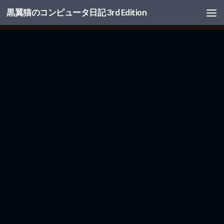
黒翼猫のコンピュータ日記 3rd Edition
コンテンツへスキップ