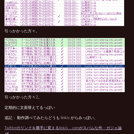
引っかかった方々。
引っかかった方々2。
定期的に文面替えてるっぽい
追記： 動作調べてみたらどうも linkis がらみっぽい。
Twitterのリンクを勝手に変えるlinkis．comがスパムな件 – ガジェ論