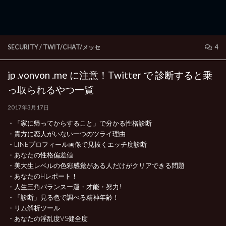
SECURITY
/
TWIT/CHAT/メッセ
4
jp .vonvon .me に注意！Twitter で 診断すると乗
っ取られるやつ一覧
2017年3月17日
・「家に帰ってからすること」で分かる性格診断
・貴方に恋人がいない一つのツライ理由
・LINEプロフィール画像で見抜くエッチ度診断
・あなたの性格偏差値
・美大生レベルの色彩感覚がある人だけがクリアできる問題
・あなたのHレポート！
・人生三角バランスー運・才能・努力!
・「診断」見る色で調べる精神年齢！
・リム解析ツール
・あなたの淫乱度VS健全度