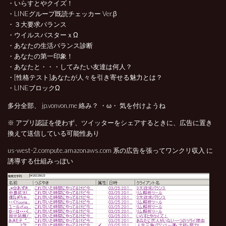
・いらすとやクイズ！
・LINEグループ既読チェッカー Ver.β
・３大要求バランス
・ウイルスバスターｘΩ
・あなたの生活バランス診断
・あなたの第一印象！
・あなたと・・・してみたい友達は何人？
・[性格テスト]あなたが人々を引き寄せる魅力とは？
・LINEブロックΩ
多分全部、 jp.vonvon.me 絡み？ ・ω・ 気を付けようね
※ アプリ認証を使わず、ツイッターをシェアするときに、広告に置き
換えて送信している可能性あり
us-west-2.compute.amazonaws.com 系の広告を張ってワンクリ収入 に
誘導する仕組みっぽい