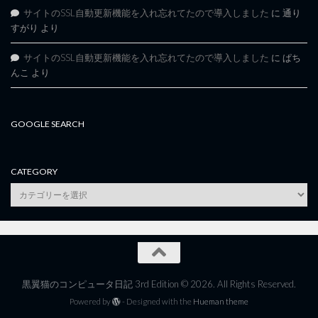
サイトのSSL自動更新機能を入れ忘れてたので導入しました
に
通り
すがり
より
サイトのSSL自動更新機能を入れ忘れてたので導入しました
に
ぱち
んこ
より
GOOGLE SEARCH
CATEGORY
category
黒翼猫のコンピュータ日記 3rd Edition © 2026. All Rights Reserved.
Powered by
- Designed with the
Hueman theme