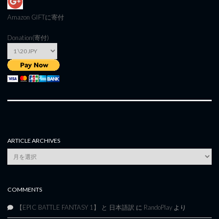
Amazon GIFT
に寄付
Donation(寄付)
ARTICLE ARCHIVES
Article
Archives
COMMENTS
【EPIC BATTLE FANTASY 1】 と 日本語訳
に
RandoPlay
より