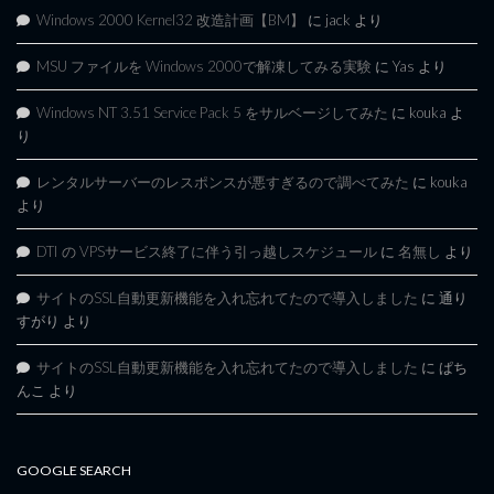
Windows 2000 Kernel32 改造計画【BM】
に
jack
より
MSU ファイルを Windows 2000で解凍してみる実験
に
Yas
より
Windows NT 3.51 Service Pack 5 をサルベージしてみた
に
kouka
よ
り
レンタルサーバーのレスポンスが悪すぎるので調べてみた
に
kouka
より
DTI の VPSサービス終了に伴う引っ越しスケジュール
に
名無し
より
サイトのSSL自動更新機能を入れ忘れてたので導入しました
に
通り
すがり
より
サイトのSSL自動更新機能を入れ忘れてたので導入しました
に
ぱち
んこ
より
GOOGLE SEARCH