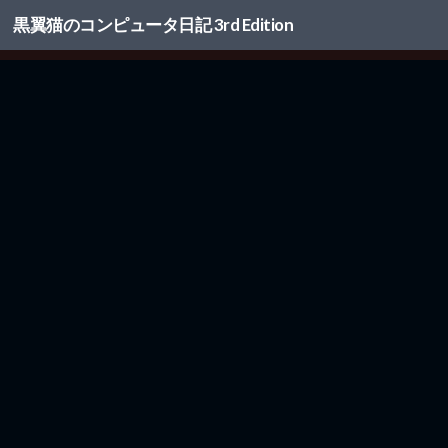
黒翼猫のコンピュータ日記 3rd Edition
コンテンツへスキップ