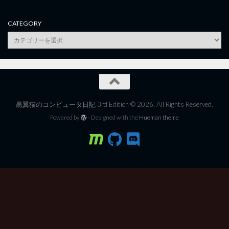
CATEGORY
category
黒翼猫のコンピュータ日記 3rd Edition © 2026. All Rights Reserved.
Powered by
- Designed with the
Hueman theme