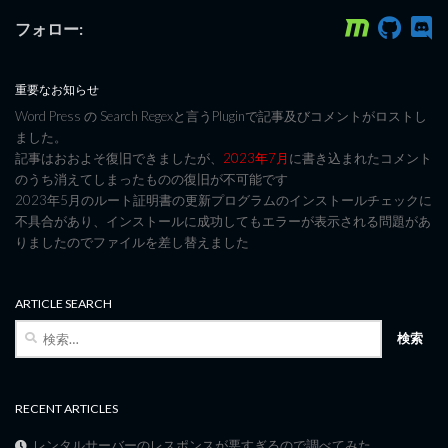
フォロー:
重要なお知らせ
Word Press の Search Regexと言うPluginで記事及びコメントがロストし
ました。
記事はおおよそ復旧できましたが、
2023年7月
に書き込まれたコメント
のうち消えてしまったものの復旧が不可能です
2023年5月のルート証明書の更新プログラムのインストールチェックに
不具合があり、インストールに成功してもエラーが表示される問題があ
りましたのでファイルを差し替えました
ARTICLE SEARCH
検
索:
RECENT ARTICLES
レンタルサーバーのレスポンスが悪すぎるので調べてみた