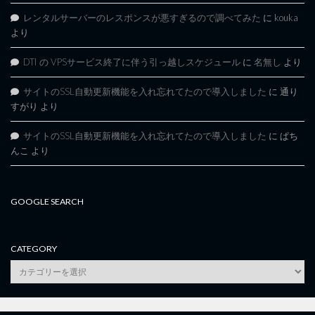
レンタルサーバーのレスポンスが悪すぎるので調べてみた
に
kouka
より
DTI の VPSサービス終了に伴う引っ越しスケジュール
に
名無し
より
サイトのSSL自動更新機能を入れ忘れてたので導入しました
に
通り
すがり
より
サイトのSSL自動更新機能を入れ忘れてたので導入しました
に
ぱち
んこ
より
GOOGLE SEARCH
CATEGORY
category