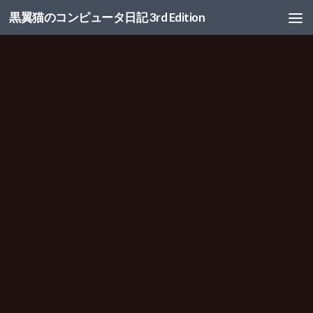
黒翼猫のコンピュータ日記 3rd Edition
コンテンツへスキップ