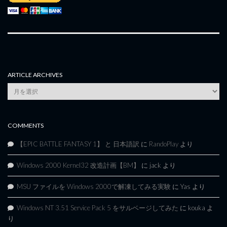
ARTICLE ARCHIVES
Article
Archives
COMMENTS
【EPIC BATTLE FANTASY 1】 と 日本語訳
に
RandoPlay
より
Windows 2000 Kernel32 改造計画【BM】
に
jack
より
MSU ファイルを Windows 2000で解凍してみる実験
に
Yas
より
Windows NT 3.51 Service Pack 5 をサルベージしてみた
に
kouka
よ
り