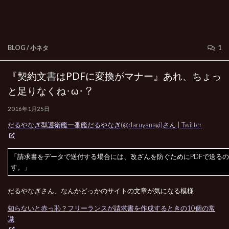
BLOG
/
小ネタ
1
『契約文書はPDFに変換がマナー』あれ、ちょっ
と足りなくね･ω･？
2016年1月25日
だるやなぎ型護衛艦一番艦だるやなぎ(@daruyanagi)さん | Twitter
「請求書をデータで送付する場合には、改ざんを防ぐためにPDFで送る
す。」
だるやなぎさん、なんかどっかのサイトの文章が気になる模様
知らないと赤っ恥？フリーランスが請求書を作成するときの10個の常
識