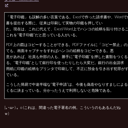
「電子印鑑」も誤解の多い言葉である。Excelで作った請求書や、Word
書を提出する際に、従来は印刷して実物の印鑑を押してい
た。現在は、これに代えて、Excel/Word上でハンコの絵柄を貼り付ける
これを“電子印鑑”だと思っている人がいる。
PDF上の図はコピーすることができる。PDFファイルに「コピー禁止」
ても、画面キャプチャをすればハンコの絵柄をコピーできる。悪
意があれば、社員も外部の人も、勝手に“電子印鑑”を押した書類をつく
る。“電子印鑑”として銀行印を使ったりしたら大変だ。銀行の出金請求
用紙に印鑑の絵柄をプリンタで印刷して、不正に預金を引き出す犯罪が
ている。
こうした簡易で中途半端な“電子申請”は、今後も偽造やなりすましによ
くるに決まっている。分かったうえで利用しないと危険である。
|｡･ω･) 。o (これは、間違った電子署名の例。こういうのもあるんだね
ｗ)