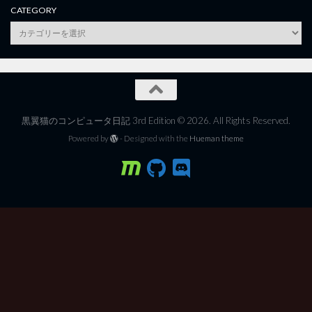
CATEGORY
category
黒翼猫のコンピュータ日記 3rd Edition © 2026. All Rights Reserved.
Powered by
- Designed with the
Hueman theme