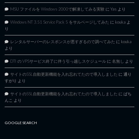
MSU ファイルを Windows 2000で解凍してみる実験
に
Yas
より
Windows NT 3.51 Service Pack 5 をサルベージしてみた
に
kouka
よ
り
レンタルサーバーのレスポンスが悪すぎるので調べてみた
に
kouka
より
DTI の VPSサービス終了に伴う引っ越しスケジュール
に
名無し
より
サイトのSSL自動更新機能を入れ忘れてたので導入しました
に
通り
すがり
より
サイトのSSL自動更新機能を入れ忘れてたので導入しました
に
ぱち
んこ
より
GOOGLE SEARCH