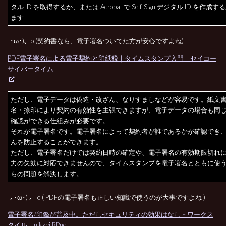
タル ID を取得するか、または Acrobat で Self-Sign デジタル ID を作
ます
|･ω･)。o (契約書なら、電子署名ついてた方が安心ですよね)
PDF電子署名による電子契約と印紙税｜タイムスタンプ入門｜セイコー
サイバータイム
ただし、電子データは偽造・改ざん、なりすましなどが容易です。紙文
名・捺印により契約の有効性を主張できますが、電子データの場合も同
確認ができる仕組みが必要です。
それが電子署名です。電子署名によって契約者が誰であるかが確認でき
んを防止することができます。
ただし、電子署名だけでは契約日時の確定や、電子署名の有効期限切れ
力の失効に対応できませんので、タイムスタンプを電子署名とともに使
らの問題を解決します。
|｡･ω･) 。 o ( PDFの電子署名も正しい知識で使うのが大事ですよね )
電子署名/印鑑が普及中。ただしセキュリティの効果はなし – ワークス
タイル – nikkei BPnet