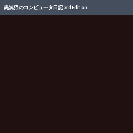
黒翼猫のコンピュータ日記 3rd Edition
コンテンツへスキップ