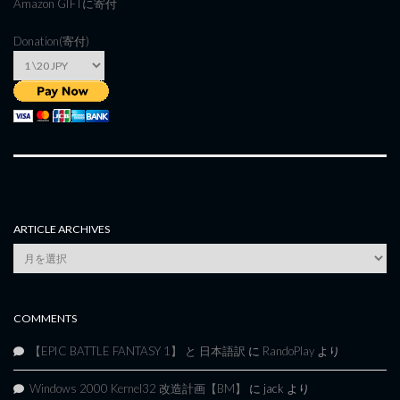
Amazon GIFT
に寄付
Donation(寄付)
ARTICLE ARCHIVES
Article
Archives
COMMENTS
【EPIC BATTLE FANTASY 1】 と 日本語訳
に
RandoPlay
より
Windows 2000 Kernel32 改造計画【BM】
に
jack
より