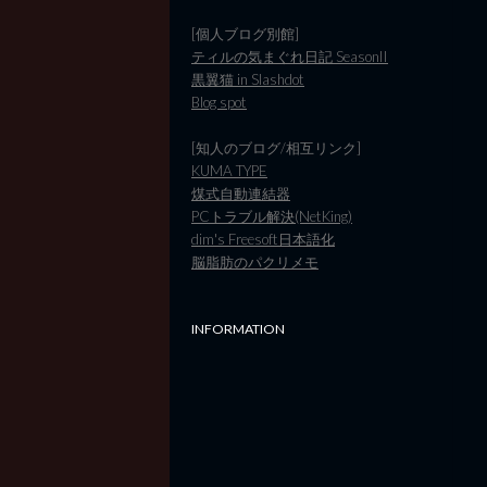
[個人ブログ別館]
ティルの気まぐれ日記 SeasonII
黒翼猫 in Slashdot
Blog spot
[知人のブログ/相互リンク]
KUMA TYPE
煤式自動連結器
PCトラブル解決(NetKing)
dim's Freesoft日本語化
脳脂肪のパクリメモ
INFORMATION