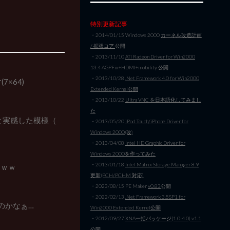
特別更新記事
・2014/01/15 Windows 2000
カーネル改造計画
/ 拡張コア
公開
・2013/11/10
ATI Radeon Driver for Win2000
13.4 AGPFix+HDMI+mobility 公開
・2013/10/28
.Net Framework 4.0 for Win2000
7×64)
Extended Kernel公開
・2013/10/22
Ultra VNC を日本語化してみまし
た
」と実感した模様（
・2013/05/20
iPod Touch/iPhone Driver for
Windows 2000(改)
・2013/04/08
Intel HD Graphic Driver for
Windows 2000を作ってみた
・2013/01/18
Intel Matrix Storage Manager 8.9
わｗｗ
更新(PCH/PCHM 対応)
・2023/08/15 PE Maker
v0.83
公開
・2022/02/13
.Net Framework 3.5SP1 for
のかなぁ…
Win2000 Extended Kernel公開
・2012/09/27
XNA一括パッケージ(1.0-4.0) v1.1
公開