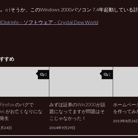
ω･)。o (そうか、このWindows 2000パソコン 7.4年起動して
alDiskInfo – ソフトウェア – Crystal Dew World
すすめ
0
2
irefox のバグで
みずほ証券のWin2000が話
ホームペー
ows がお亡くなりにな
題になってますが問題はそ
を作ってみた
発生
こじゃなかった！
2013年8月26
1月24日
2014年9月29日