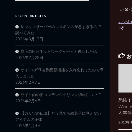
|｡･
RECENT ARTICLES
Cryst
レンタルサーバーのレスポンスが悪すぎるので
調べてみた
2026年3月17日
自宅のIPv4ネットワークがやっと復活した話
お
2026年2月28日
サイトのSSL自動更新機能を入れ忘れてたので導
入しました
2026年2月7日
サイト内の旧コンテンツのリンク切れについて
恐怖！F
2026年2月6日
Wind
る事件
【カリツの伝説】どう見ても綿菓子に見えない
アイテムの正体
2013年
2026年1月4日