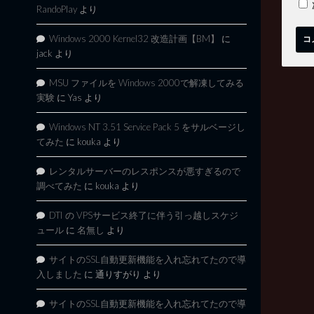
RandoPlay
より
Windows 2000 Kernel32 改造計画【BM】
に
jack
より
MSU ファイルを Windows 2000で解凍してみる
実験
に
Yas
より
Windows NT 3.51 Service Pack 5 をサルベージし
てみた
に
kouka
より
レンタルサーバーのレスポンスが悪すぎるので
調べてみた
に
kouka
より
DTI の VPSサービス終了に伴う引っ越しスケジ
ュール
に
名無し
より
サイトのSSL自動更新機能を入れ忘れてたので導
入しました
に
通りすがり
より
サイトのSSL自動更新機能を入れ忘れてたので導