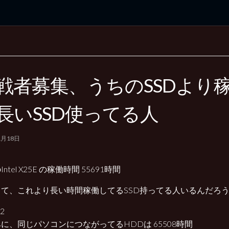
rd Edition
Windows 2000 tunes up blog
戦者募集、うちのSSDより
長いSSD使ってる人
1月18日
ntel X25E の稼働時間 55691時間
して、これより長い時間稼働してるSSD持ってる人いるんだろ
に、同じパソコンにつながってるHDDは 65508時間