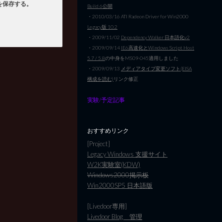
を保存する。
Build 6公開
・2010/03/16 ATI Radeon Driver for Win2000
Legacy版 10.2
・2009/11/02
Dependency Walker 日本語化v2
・2009/09/14
IE6高速化とWindows Script Host
5.7 / 5.8
の中身をMS09-045適用しました
・2009/09/13
メディアタイプ変更ソフト(EISA
構成を読む)
リンク修正
実験/予定記事
おすすめリンク
[Project]
Legacy Windows 支援サイト
W2K実験室(KDW)
Windows2000掲示板
Win2000SP5 日本語版
[Livedoor専用]
Livedoor Blog 管理