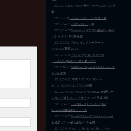
・2012/09/25
SlimDX一括パッケージ(2.0/4.0)
公
開
・2012/8/28
Ese Lolifox 0.3.8.9a リリース
・2012/06/16
KDW v0.96m
公開
・2012/05/29
Windows 2000 SP4 更新ロールパ
ッケージv2(r18)
(非推奨)
・2012/05/21
iTunes インストーラー for
Win2000
更新 v0.31
・2012/04/16
MediaPlayer10 for Win2k
(Build4069)拡張カーネル対応など
・2011/10/17
VMWare Playere 3.14/3.15パッチ
v3.14b
公開
・2011/04/23
AMD AHCI/RAID Driver
3.1.1548.155/3.2.1540.53
公開
・2010/09/01
SlimDXとDirectShowLibの複バー
ジョン一括インストーラー
2010/6月版公開
・2010/06/11
DirectX 9.0(June/2010) for
Win2000+拡張Kitリリース
・2010/05/25
Win2000にXACT/XAudio/XInput
を追加しGame強化
更新 v1.4a公開
・2010/04/19
Internet Explorer 6 Bonus Pack