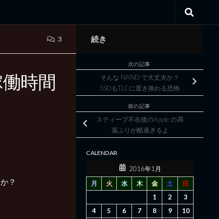
続き
3
次の記事
稼働時間
そんな NAND で大丈夫か？
SSDもTLCに置き換わる恐怖
前の記事
スティーブ不在後のApple の凋
落ぶりが酷過ぎるよ
CALENDAR
2016年1月
うか？
月
火
水
木
金
土
日
1
2
3
4
5
6
7
8
9
10