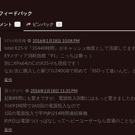
フィードバック
メント
3
ピンバック
0
XP64奇形種
2016年1月18日 10:04 PM
Intel X25-V『35440時間』がキャッシュ物置として活躍してます(
E9メディア消耗指標『91』こっちは勝っ（
別にXPx64のC:のX25-Vも現役です！
なお 次に購入した駅プロ240GBで初めて「SSDって速いんだ
返信
通りすがり
2016年1月18日 11:35 PM
起動時間にも驚きですが、電源投入回数にはもっと驚きました
55691時間で260回の電源投入なので
1回の電源投入で平均約214時間連続稼働
約9日は電源つけっぱなしってヘビーユーザーなら普通のことな
返信