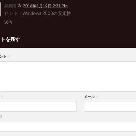
黒翼猫
2016年1月19日 2:31 PM
ヒント：Windows 2000の安定性
返信
ントを残す
ント
※
※
メール
※
ト