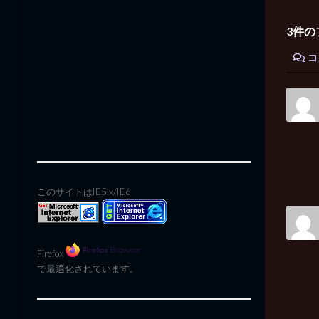
3件の
コ
このサイトはIE5.x/IE6
Firefox
で最適化されています。