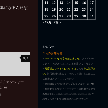
11
12
13
14
15
16
17
いる計算になるんだな)
18
19
20
21
22
23
24
25
26
27
28
29
30
31
« 12月
2月 »
お知らせ
Blogのお知らせ
2
・
w2k.flxsrv.org を引っ越しました。
ファイルの
リクエストがあれば
コメント
を書いてください
・
対応済みファイルについては
こちら
をご覧下さ
い。
対応依頼を出して、それでも遅いものはここ
に直接コメントしてください
ジチェンジャー
・原則毎日1本の記事アップしています|･ω･)ﾁﾗﾘ
･ω･
・
私製セキュリティアップデートの解凍プログラ
ム群が HEUR/QVM20.1.0A7B.Malware.Gen など
日
のウィルスとして誤検出される件について