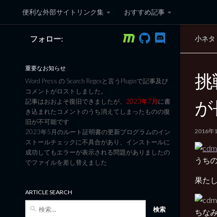
便利な外部サイトリンク集
おすすめ記事
コンテンツへスキップ
フォロー:
小ネタ
黒翼猫のコンピュータ日記 3
重要なお知らせ
挑
Word Press の Search Regexと言うPluginで記事及び
コメントがロストしました。
が
記事はおおよそ復旧できましたが、
2023年7月
に書
き込まれたコメントのうち消えてしまったものの復
旧が不可能です
2016年
2023年5月のルート証明書の更新プログラムのイン
ストールチェックに不具合があり、インストールに
成功してもエラーが表示される問題がありましたの
うちのI
でファイルを差し替えました
果た
ARTICLE SEARCH
検
ちなみ
索: