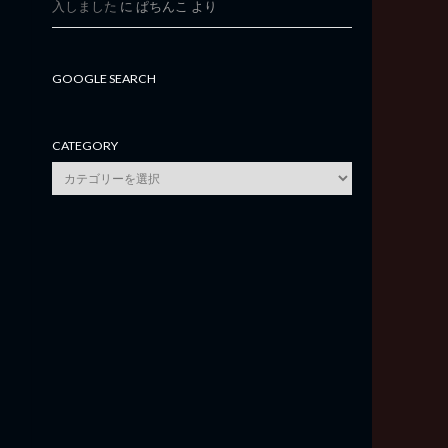
入しました
に
ぱちんこ
より
GOOGLE SEARCH
CATEGORY
category