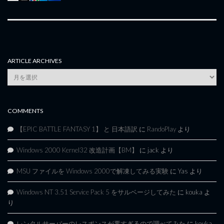
ARTICLE ARCHIVES
Article
Archives
COMMENTS
【EPIC BATTLE FANTASY 1】 と 日本語訳
に
RandoPlay
より
Windows 2000 Kernel32 改造計画【BM】
に
jack
より
MSU ファイルを Windows 2000で解凍してみる実験
に
Yas
より
Windows NT 3.51 Service Pack 5 をサルベージしてみた
に
kouka
よ
り
レンタルサーバーのレスポンスが悪すぎるので調べてみた
に
kouka