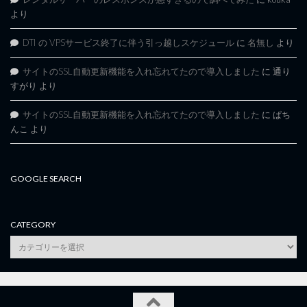
より
DTI の VPSサービス終了に伴う引っ越しスケジュール
に
名無し
より
サイトのSSL自動更新機能を入れ忘れてたので導入しました
に
通り
すがり
より
サイトのSSL自動更新機能を入れ忘れてたので導入しました
に
ぱち
んこ
より
GOOGLE SEARCH
CATEGORY
category