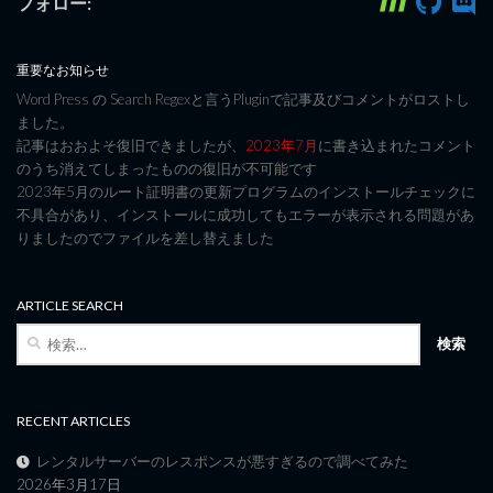
フォロー:
重要なお知らせ
Word Press の Search Regexと言うPluginで記事及びコメントがロストし
ました。
記事はおおよそ復旧できましたが、
2023年7月
に書き込まれたコメント
のうち消えてしまったものの復旧が不可能です
2023年5月のルート証明書の更新プログラムのインストールチェックに
不具合があり、インストールに成功してもエラーが表示される問題があ
りましたのでファイルを差し替えました
ARTICLE SEARCH
検
索:
RECENT ARTICLES
レンタルサーバーのレスポンスが悪すぎるので調べてみた
2026年3月17日