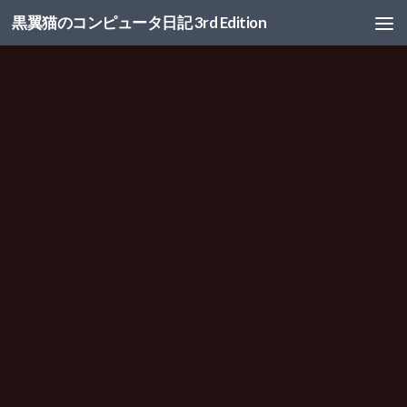
黒翼猫のコンピュータ日記 3rd Edition
コンテンツへスキップ