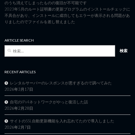
のうち消えてしまったものの復旧が不可能です
2023年5月のルート証明書の更新プログラムのインストールチェックに
不具合があり、インストールに成功してもエラーが表示される問題があ
りましたのでファイルを差し替えました
ARTICLE SEARCH
検
索:
RECENT ARTICLES
レンタルサーバーのレスポンスが悪すぎるので調べてみた
2026年3月17日
自宅のIPv4ネットワークがやっと復活した話
2026年2月28日
サイトのSSL自動更新機能を入れ忘れてたので導入しました
2026年2月7日