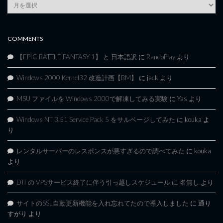
Article
Archives
COMMENTS
【EPIC BATTLE FANTASY 1】 と 日本語訳
に
RandoPlay
より
Windows 2000 Kernel32 改造計画【BM】
に
jack
より
MSU ファイルを Windows 2000で解凍してみる実験
に
Yas
より
Windows NT 3.51 Service Pack 5 をサルベージしてみた
に
kouka
よ
り
レンタルサーバーのレスポンスが悪すぎるので調べてみた
に
kouka
より
DTI の VPSサービス終了に伴う引っ越しスケジュール
に
名無し
より
サイトのSSL自動更新機能を入れ忘れてたので導入しました
に
通り
すがり
より