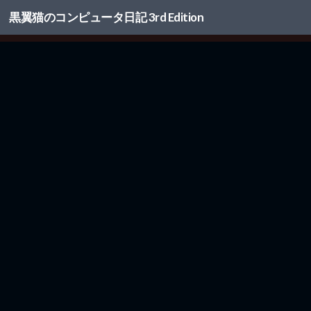
黒翼猫のコンピュータ日記 3rd Edition
コンテンツへスキップ