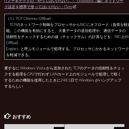
ITアーキテクトの「やってはいけない」 – ［Windows 7編］ネットワー
ク設定を標準で使ってはいけない：ITpro
（1）TCP Chimney Offload
TCPのネットワーク制御をプロセッサからNICにオフロード（負荷を軽
能。この機能を有効にすると、大量データの送信処理や、通信データの
信頼性をチェックするための値（チェックサム）の計算などを、NIC上のTO
Offload
Engine）と呼ぶモジュールで処理する。プロセッサにかかるネットワー
を軽減できる。
要するに Windows Vista から追加された TCPのデータの信頼性をチェッ
クする処理をCPUで行わず LANカード上のモジュールで処理して軽く
するための機能を使用したときに248.5日で Windows がハングアップ
するらしい
おすすめ