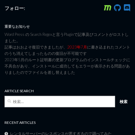
フォロー:
重要なお知らせ
Word Press の Search Regexと言うPluginで記事及びコメントがロストし
ました。
記事はおおよそ復旧できましたが、
2023年7月
に書き込まれたコメント
のうち消えてしまったものの復旧が不可能です
2023年5月のルート証明書の更新プログラムのインストールチェックに
不具合があり、インストールに成功してもエラーが表示される問題があ
りましたのでファイルを差し替えました
ARTICLE SEARCH
検
索:
RECENT ARTICLES
レンタルサーバーのレスポンスが悪すぎるので調べてみた