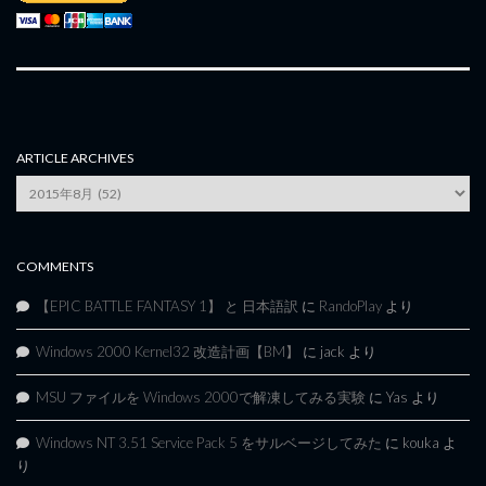
ARTICLE ARCHIVES
Article
Archives
COMMENTS
【EPIC BATTLE FANTASY 1】 と 日本語訳
に
RandoPlay
より
Windows 2000 Kernel32 改造計画【BM】
に
jack
より
MSU ファイルを Windows 2000で解凍してみる実験
に
Yas
より
Windows NT 3.51 Service Pack 5 をサルベージしてみた
に
kouka
よ
り