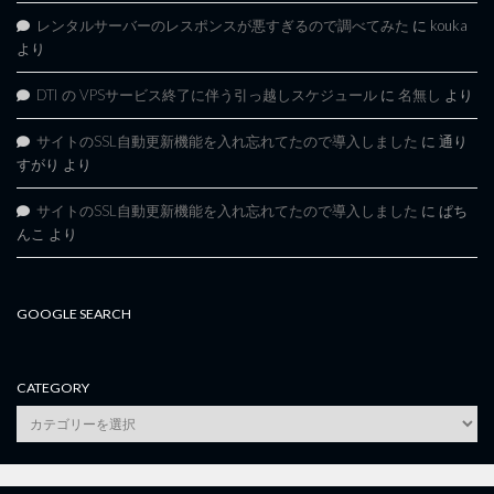
レンタルサーバーのレスポンスが悪すぎるので調べてみた
に
kouka
より
DTI の VPSサービス終了に伴う引っ越しスケジュール
に
名無し
より
サイトのSSL自動更新機能を入れ忘れてたので導入しました
に
通り
すがり
より
サイトのSSL自動更新機能を入れ忘れてたので導入しました
に
ぱち
んこ
より
GOOGLE SEARCH
CATEGORY
category