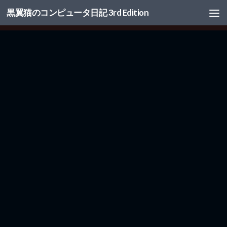
黒翼猫のコンピュータ日記 3rd Edition
コンテンツへスキップ