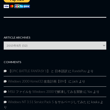
ARTICLE ARCHIVES
Article
Archives
COMMENTS
【EPIC BATTLE FANTASY 1】 と 日本語訳
に
RandoPlay
より
Windows 2000 Kernel32 改造計画【BM】
に
jack
より
MSU ファイルを Windows 2000で解凍してみる実験
に
Yas
より
Windows NT 3.51 Service Pack 5 をサルベージしてみた
に
kouka
よ
り