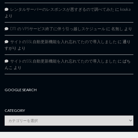
レンタルサーバーのレスポンスが悪すぎるので調べてみた
に
kouka
より
DTI の VPSサービス終了に伴う引っ越しスケジュール
に
名無し
より
サイトのSSL自動更新機能を入れ忘れてたので導入しました
に
通り
すがり
より
サイトのSSL自動更新機能を入れ忘れてたので導入しました
に
ぱち
んこ
より
GOOGLE SEARCH
CATEGORY
category