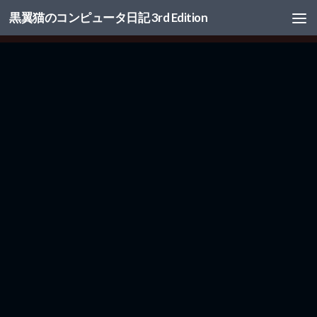
黒翼猫のコンピュータ日記 3rd Edition
コンテンツへスキップ