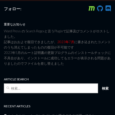
フォロー:
重要なお知らせ
Word Press の Search Regexと言うPluginで記事及びコメントがロストし
ました。
記事はおおよそ復旧できましたが、
2023年7月
に書き込まれたコメント
のうち消えてしまったものの復旧が不可能です
2023年5月のルート証明書の更新プログラムのインストールチェックに
不具合があり、インストールに成功してもエラーが表示される問題があ
りましたのでファイルを差し替えました
ARTICLE SEARCH
検
索:
RECENT ARTICLES