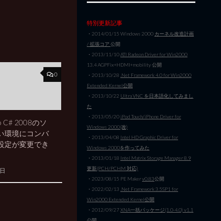
特別更新記事
・2014/01/15 Windows 2000
カーネル改造計画
/ 拡張コア
公開
・2013/11/10
ATI Radeon Driver for Win2000
13.4 AGPFix+HDMI+mobility 公開
0
・2013/10/28
.Net Framework 4.0 for Win2000
Extended Kernel公開
・2013/10/22
Ultra VNC を日本語化してみまし
た
・2013/05/20
iPod Touch/iPhone Driver for
dio C# 2008のソ
Windows 2000(改)
い環境にコンバ
・2013/04/08
Intel HD Graphic Driver for
設定が変更でき
Windows 2000を作ってみた
・2013/01/18
Intel Matrix Storage Manager 8.9
更新(PCH/PCHM 対応)
6日
・2023/08/15 PE Maker
v0.83
公開
・2022/02/13
.Net Framework 3.5SP1 for
Win2000 Extended Kernel公開
・2012/09/27
XNA一括パッケージ(1.0-4.0) v1.1
公開