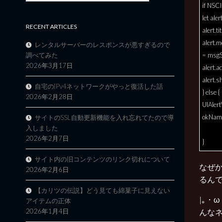
if NSCl
let ale
RECENT ARTICLES
alert.ti
alert.
レンタルサーバーのレスポンスが悪すぎるので
= msgS
調べてみた
2026年3月17日
alert.
alert.s
自宅のIPv4ネットワークがやっと復活した話
} else {
2026年2月28日
UIAlert
okName
サイトのSSL自動更新機能を入れ忘れてたので導
入しました
2026年2月7日
}
サイト内の旧コンテンツのリンク切れについて
なぜか
2026年2月6日
るん
【カリツの伝説】どう見ても綿菓子に見えない
|｡・
アイテムの正体
2026年1月4日
んなネ