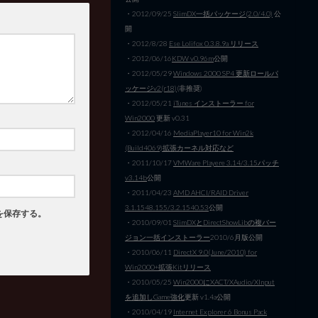
・2012/09/25
SlimDX一括パッケージ(2.0/4.0)
公
開
・2012/8/28
Ese Lolifox 0.3.8.9a リリース
・2012/06/16
KDW v0.96m
公開
・2012/05/29
Windows 2000 SP4 更新ロールパ
ッケージv2(r18)
(非推奨)
・2012/05/21
iTunes インストーラー for
Win2000
更新 v0.31
・2012/04/16
MediaPlayer10 for Win2k
(Build4069)拡張カーネル対応など
・2011/10/17
VMWare Playere 3.14/3.15パッチ
v3.14b
公開
・2011/04/23
AMD AHCI/RAID Driver
3.1.1548.155/3.2.1540.53
公開
を保存する。
・2010/09/01
SlimDXとDirectShowLibの複バー
ジョン一括インストーラー
2010/6月版公開
・2010/06/11
DirectX 9.0(June/2010) for
Win2000+拡張Kitリリース
・2010/05/25
Win2000にXACT/XAudio/XInput
を追加しGame強化
更新 v1.4a公開
・2010/04/19
Internet Explorer 6 Bonus Pack