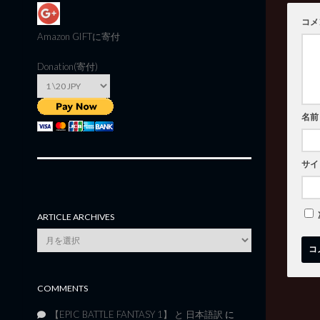
コメ
Amazon GIFT
に寄付
Donation(寄付)
名前
サイ
ARTICLE ARCHIVES
Article
Archives
COMMENTS
【EPIC BATTLE FANTASY 1】 と 日本語訳
に