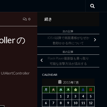
続き
0
次の記事
oller の
iOS 6以降で画面遷移がなぜか
数秒かかる件について
前の記事
Flash Player最新版も乗っ取り
可能な攻撃方法が流出する
rtController
CALENDAR
2015年7月
月
火
水
木
金
土
日
1
2
3
4
5
6
7
8
9
10
11
12