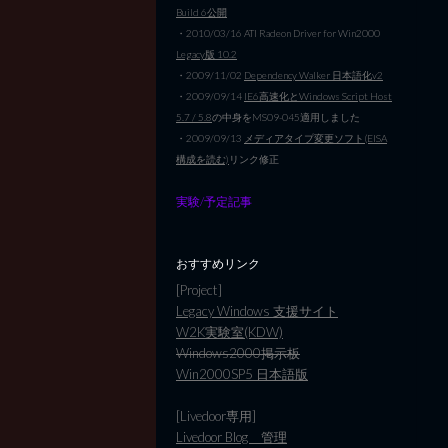
Build 6公開
・2010/03/16 ATI Radeon Driver for Win2000
Legacy版 10.2
・2009/11/02
Dependency Walker 日本語化v2
・2009/09/14
IE6高速化とWindows Script Host
5.7 / 5.8
の中身をMS09-045適用しました
・2009/09/13
メディアタイプ変更ソフト(EISA
構成を読む)
リンク修正
実験/予定記事
おすすめリンク
[Project]
Legacy Windows 支援サイト
W2K実験室(KDW)
Windows2000掲示板
Win2000SP5 日本語版
[Livedoor専用]
Livedoor Blog 管理