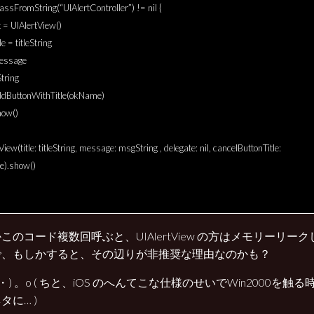
assFromString(“UIAlertController”) != nil {
rt = UIAlertView()
tle = titleString
message
tring
addButtonWithTitle(okName)
how()
View(title: titleString, message: msgString , delegate: nil, cancelButtonTitle:
).show()
このコード複数回呼ぶと、UIAlertView の方はメモリーリー
で、もしかすると、その辺りが非推奨な理由なのかも？
ω・) 。o ( ちと、iOS のへんてこな仕様のせいでWin2000を
タに… )