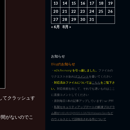
13
14
15
16
17
18
19
20
21
22
23
24
25
26
27
28
29
30
31
« 6月
8月 »
お知らせ
Blogのお知らせ
・
w2k.flxsrv.org を引っ越しました。
ファイルの
リクエストがあれば
コメント
を書いてください
・
対応済みファイルについては
こちら
をご覧下さ
い。
対応依頼を出して、それでも遅いものはここ
に直接コメントしてください
クしてクラッシュす
・原則毎日1本の記事アップしています|･ω･)ﾁﾗﾘ
・
私製セキュリティアップデートの解凍プログラ
ム群が HEUR/QVM20.1.0A7B.Malware.Gen など
触る時間がないのでこ
のウィルスとして誤検出される件について