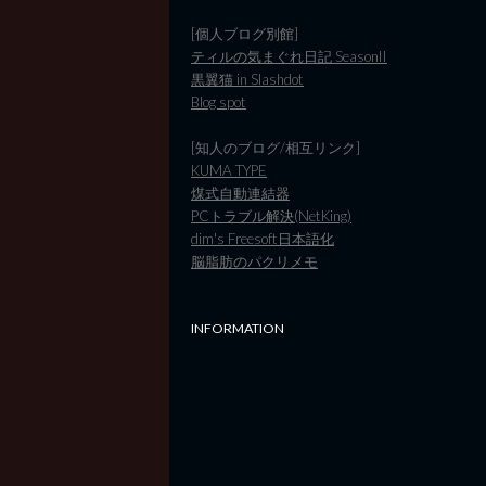
[個人ブログ別館]
ティルの気まぐれ日記 SeasonII
黒翼猫 in Slashdot
Blog spot
[知人のブログ/相互リンク]
KUMA TYPE
煤式自動連結器
PCトラブル解決(NetKing)
dim's Freesoft日本語化
脳脂肪のパクリメモ
INFORMATION