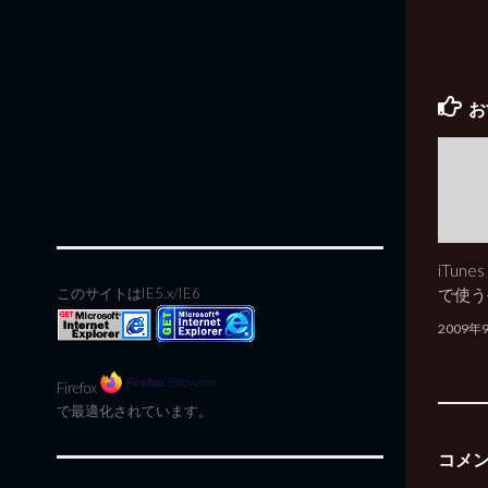
お
iTune
で使う
このサイトはIE5.x/IE6
2009年
Firefox
で最適化されています。
コメ