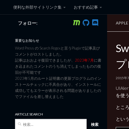
便利な外部サイトリンク集
おすすめ記事
コンテンツへスキップ
フォロー:
APPL
黒翼猫のコンピュータ日記 3
重要なお知らせ
Sw
Word Press の Search Regexと言うPluginで記事及び
コメントがロストしました。
プ
記事はおおよそ復旧できましたが、
2023年7月
に書
き込まれたコメントのうち消えてしまったものの復
旧が不可能です
2015年
2023年5月のルート証明書の更新プログラムのイン
ストールチェックに不具合があり、インストールに
UIAl
成功してもエラーが表示される問題がありましたの
を使
でファイルを差し替えました
ところ
ARTICLE SEARCH
という
検
索: