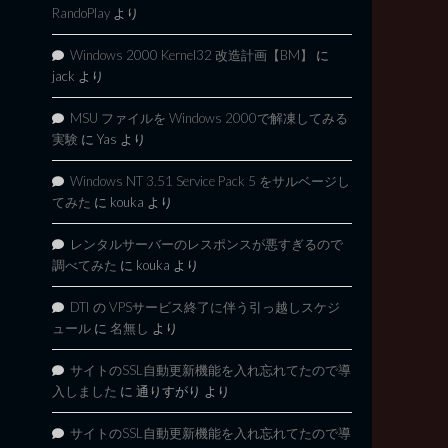
RandoPlay
より
Windows 2000 Kernel32 改造計画【BM】
に
jack
より
MSU ファイルを Windows 2000で解凍してみる
実験
に
Yas
より
Windows NT 3.51 Service Pack 5 をサルベージし
てみた
に
kouka
より
レンタルサーバーのレスポンスが悪すぎるので
調べてみた
に
kouka
より
DTI の VPSサービス終了に伴う引っ越しスケジ
ュール
に
名無し
より
サイトのSSL自動更新機能を入れ忘れてたので導
入しました
に
通りすがり
より
サイトのSSL自動更新機能を入れ忘れてたので導