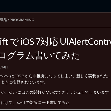
E 製品
/
PROGRAMING
rd Edition
Windows 2000 tunes up blog
ift で iOS 7対応 UIAlertContr
ログラム書いてみた
7月4日
ertView は iOS 8 から非推奨になってしまい、新しく実装された、UIAle
うように推奨されています。
が、iOS 7にはこの関数がないのでクラッシュしてしまいます
わけで、 swift で対策コード書いてみた