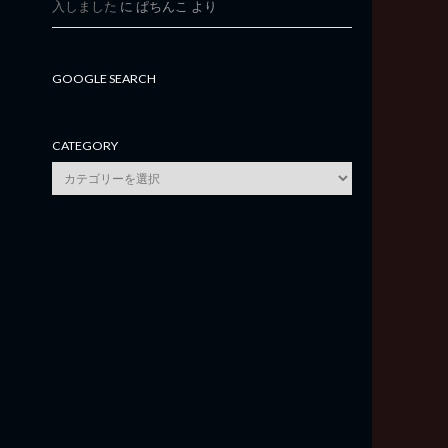
入しました
に
ぱちんこ
より
GOOGLE SEARCH
CATEGORY
category