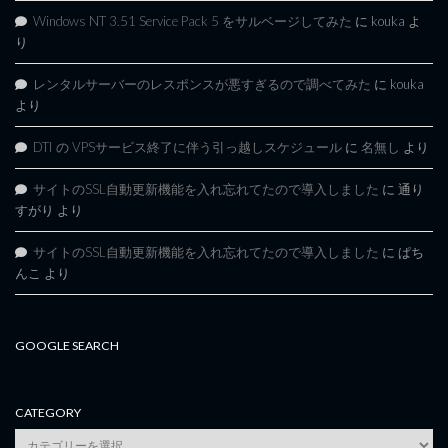
Windows NT 3.51 Service Pack 5 をサルベージしてみた
に
kouka
よ
り
レンタルサーバーのレスポンスが悪すぎるので調べてみた
に
kouka
より
DTI の VPSサービス終了に伴う引っ越しスケジュール
に
名無し
より
サイトのSSL自動更新機能を入れ忘れてたので導入しました
に
通り
すがり
より
サイトのSSL自動更新機能を入れ忘れてたので導入しました
に
ぱち
んこ
より
GOOGLE SEARCH
CATEGORY
category