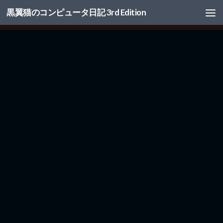
黒翼猫のコンピュータ日記 3rd Edition
コンテンツへスキップ