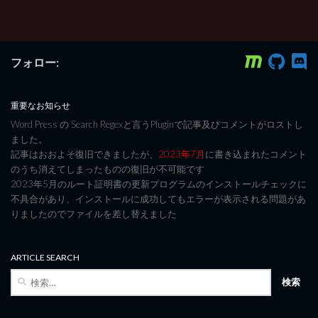
フォロー:
重要なお知らせ
Word Press の Search Regexと言うPluginで記事及びコメントがロストし
ました。
記事はおおよそ復旧できましたが、
2023年7月
に書き込まれたコメント
のうち消えてしまったものの復旧が不可能です
2023年5月のルート証明書の更新プログラムのインストールチェックに
不具合があり、インストールに成功してもエラーが表示される問題があ
りましたのでファイルを差し替えました
ARTICLE SEARCH
検
索: