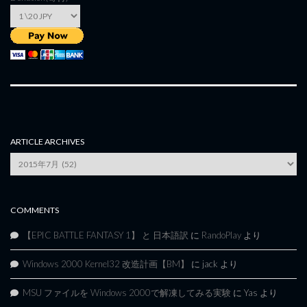
ARTICLE ARCHIVES
Article
Archives
COMMENTS
【EPIC BATTLE FANTASY 1】 と 日本語訳
に
RandoPlay
より
Windows 2000 Kernel32 改造計画【BM】
に
jack
より
MSU ファイルを Windows 2000で解凍してみる実験
に
Yas
より