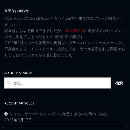
重要なお知らせ
Word Press の Search Regexと言うPluginで記事及びコメントがロストし
ました。
記事はおおよそ復旧できましたが、
2023年7月
に書き込まれたコメント
のうち消えてしまったものの復旧が不可能です
2023年5月のルート証明書の更新プログラムのインストールチェックに
不具合があり、インストールに成功してもエラーが表示される問題があ
りましたのでファイルを差し替えました
ARTICLE SEARCH
検
索:
RECENT ARTICLES
レンタルサーバーのレスポンスが悪すぎるので調べてみた
2026年3月17日