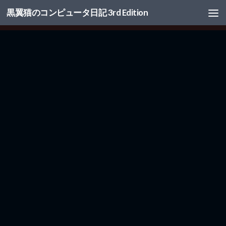
黒翼猫のコンピュータ日記 3rd Edition
コンテンツへスキップ