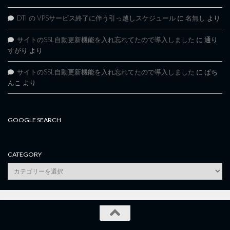
DTI の VPSサービス終了に伴う引っ越しスケジュール
に
名無し
より
サイトのSSL自動更新機能を入れ忘れてたので導入しました
に
通り
すがり
より
サイトのSSL自動更新機能を入れ忘れてたので導入しました
に
ぱち
んこ
より
GOOGLE SEARCH
CATEGORY
category