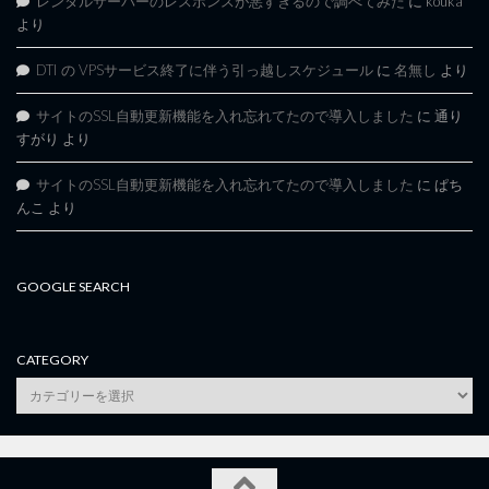
レンタルサーバーのレスポンスが悪すぎるので調べてみた
に
kouka
より
DTI の VPSサービス終了に伴う引っ越しスケジュール
に
名無し
より
サイトのSSL自動更新機能を入れ忘れてたので導入しました
に
通り
すがり
より
サイトのSSL自動更新機能を入れ忘れてたので導入しました
に
ぱち
んこ
より
GOOGLE SEARCH
CATEGORY
category