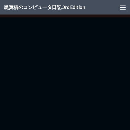
黒翼猫のコンピュータ日記 3rd Edition
コンテンツへスキップ