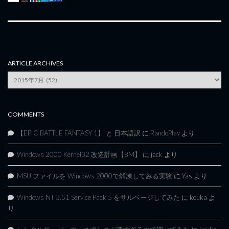
ARTICLE ARCHIVES
Article
Archives
COMMENTS
【EPIC BATTLE FANTASY 1】 と 日本語訳
に
RandoPlay
より
Windows 2000 Kernel32 改造計画【BM】
に
jack
より
MSU ファイルを Windows 2000で解凍してみる実験
に
Yas
より
Windows NT 3.51 Service Pack 5 をサルベージしてみた
に
kouka
よ
り