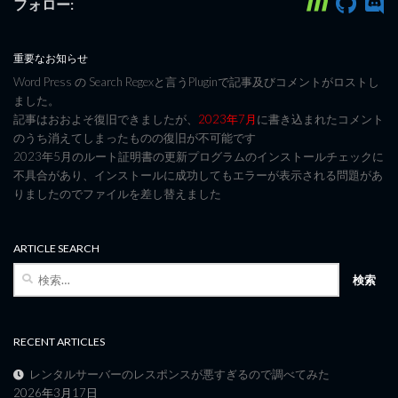
フォロー:
重要なお知らせ
Word Press の Search Regexと言うPluginで記事及びコメントがロストし
ました。
記事はおおよそ復旧できましたが、
2023年7月
に書き込まれたコメント
のうち消えてしまったものの復旧が不可能です
2023年5月のルート証明書の更新プログラムのインストールチェックに
不具合があり、インストールに成功してもエラーが表示される問題があ
りましたのでファイルを差し替えました
ARTICLE SEARCH
検
索:
RECENT ARTICLES
レンタルサーバーのレスポンスが悪すぎるので調べてみた
2026年3月17日