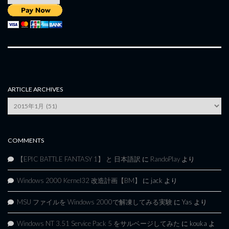
ARTICLE ARCHIVES
Article
Archives
COMMENTS
【EPIC BATTLE FANTASY 1】 と 日本語訳
に
RandoPlay
より
Windows 2000 Kernel32 改造計画【BM】
に
jack
より
MSU ファイルを Windows 2000で解凍してみる実験
に
Yas
より
Windows NT 3.51 Service Pack 5 をサルベージしてみた
に
kouka
よ