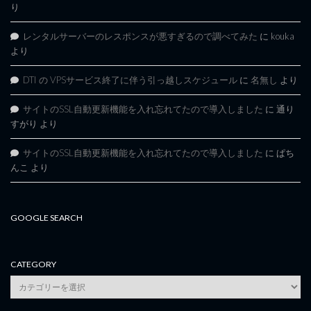
り
レンタルサーバーのレスポンスが悪すぎるので調べてみた
に
kouka
より
DTI の VPSサービス終了に伴う引っ越しスケジュール
に
名無し
より
サイトのSSL自動更新機能を入れ忘れてたので導入しました
に
通り
すがり
より
サイトのSSL自動更新機能を入れ忘れてたので導入しました
に
ぱち
んこ
より
GOOGLE SEARCH
CATEGORY
category