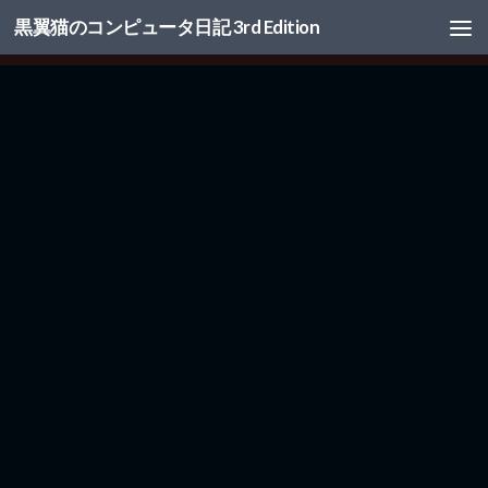
黒翼猫のコンピュータ日記 3rd Edition
コンテンツへスキップ