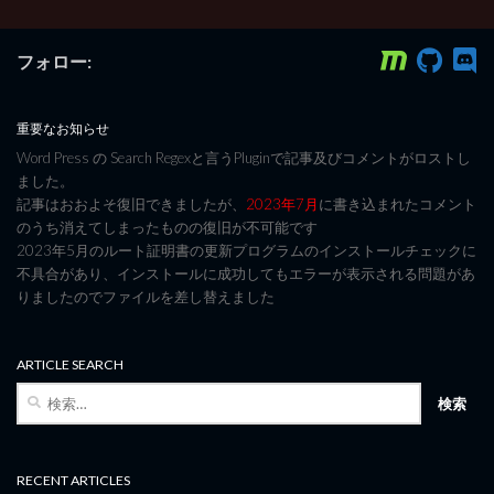
フォロー:
重要なお知らせ
Word Press の Search Regexと言うPluginで記事及びコメントがロストし
ました。
記事はおおよそ復旧できましたが、
2023年7月
に書き込まれたコメント
のうち消えてしまったものの復旧が不可能です
2023年5月のルート証明書の更新プログラムのインストールチェックに
不具合があり、インストールに成功してもエラーが表示される問題があ
りましたのでファイルを差し替えました
ARTICLE SEARCH
検
索:
RECENT ARTICLES