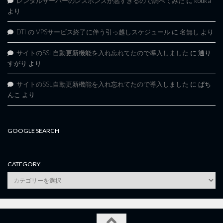
レンタルサーバーのレスポンスが悪すぎるので調べてみた
に
kouka
より
DTI の VPSサービス終了に伴う引っ越しスケジュール
に
名無し
より
サイトのSSL自動更新機能を入れ忘れてたので導入しました
に
通り
すがり
より
サイトのSSL自動更新機能を入れ忘れてたので導入しました
に
ぱち
んこ
より
GOOGLE SEARCH
CATEGORY
category