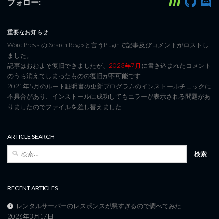
フォロー:
重要なお知らせ
Word Press の Search Regexと言うPluginで記事及びコメントがロストし
ました。
記事はおおよそ復旧できましたが、
2023年7月
に書き込まれたコメント
のうち消えてしまったものの復旧が不可能です
2023年5月のルート証明書の更新プログラムのインストールチェックに
不具合があり、インストールに成功してもエラーが表示される問題があ
りましたのでファイルを差し替えました
ARTICLE SEARCH
検
索:
RECENT ARTICLES
レンタルサーバーのレスポンスが悪すぎるので調べてみた
2026年3月17日