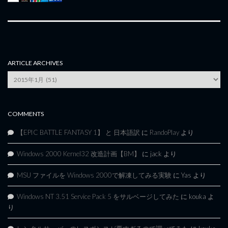
ARTICLE ARCHIVES
Article
Archives
COMMENTS
【EPIC BATTLE FANTASY 1】 と 日本語訳
に
RandoPlay
より
Windows 2000 Kernel32 改造計画【BM】
に
jack
より
MSU ファイルを Windows 2000で解凍してみる実験
に
Yas
より
Windows NT 3.51 Service Pack 5 をサルベージしてみた
に
kouka
よ
り