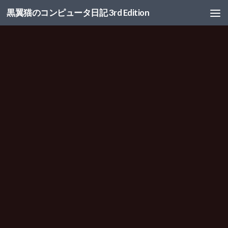
黒翼猫のコンピュータ日記 3rd Edition
コンテンツへスキップ