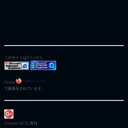
このサイトはIE5.x/IE6
Firefox
で最適化されています。
Amazon GIFT
に寄付