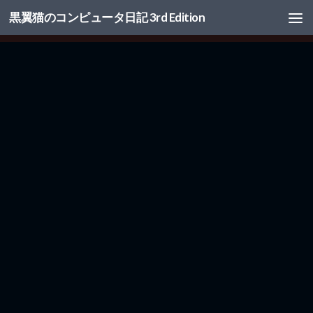
黒翼猫のコンピュータ日記 3rd Edition
コンテンツへスキップ