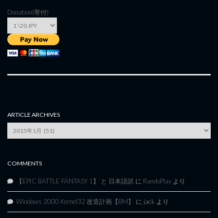
Donation(寄付)
ARTICLE ARCHIVES
Article
Archives
COMMENTS
【EPIC BATTLE FANTASY 1】 と 日本語訳
に
RandoPlay
より
Windows 2000 Kernel32 改造計画【BM】
に
jack
より