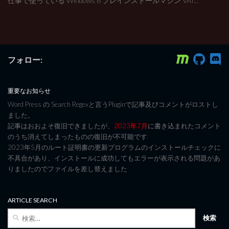
仕事で使っている Windows 8 プレインストールマシン VAI...
フォロー:
重要なお知らせ
Word Press の Search Regexと言うPluginで記事及びコメントがロストし
ました。
記事はおおよそ復旧できましたが、
2023年7月
に書き込まれたコメント
のうち消えてしまったものの復旧が不可能です
2023年5月のルート証明書の更新プログラムのインストールチェックに
不具合があり、インストールに成功してもエラーが表示される問題があ
りましたのでファイルを差し替えました
ARTICLE SEARCH
検
索: