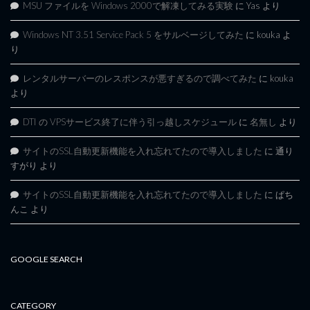
MSU ファイルを Windows 2000で解凍してみる実験
に
Yas
より
Windows NT 3.51 Service Pack 5 をサルベージしてみた
に
kouka
よ
り
レンタルサーバーのレスポンスが悪すぎるので調べてみた
に
kouka
より
DTI の VPSサービス終了に伴う引っ越しスケジュール
に
名無し
より
サイトのSSL自動更新機能を入れ忘れてたので導入しました
に
通り
すがり
より
サイトのSSL自動更新機能を入れ忘れてたので導入しました
に
ぱち
んこ
より
GOOGLE SEARCH
CATEGORY