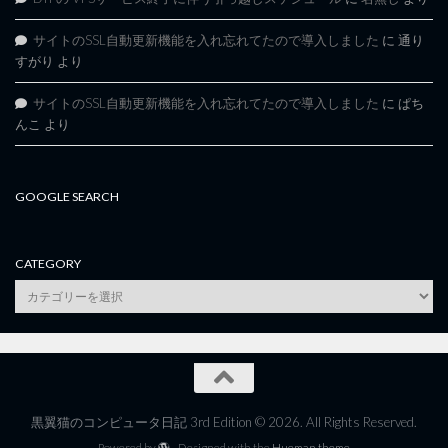
サイトのSSL自動更新機能を入れ忘れてたので導入しました
に
通り
すがり
より
サイトのSSL自動更新機能を入れ忘れてたので導入しました
に
ぱち
んこ
より
GOOGLE SEARCH
CATEGORY
category
黒翼猫のコンピュータ日記 3rd Edition © 2026. All Rights Reserved.
Powered by
- Designed with the
Hueman theme