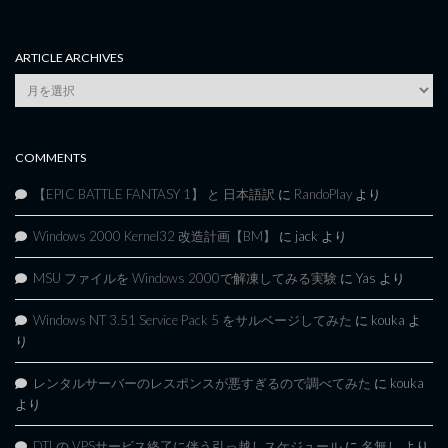
ARTICLE ARCHIVES
Article
Archives
COMMENTS
【EPIC BATTLE FANTASY 1】 と 日本語訳
に
RandoPlay
より
Windows 2000 Kernel32 改造計画【BM】
に
jack
より
MSU ファイルを Windows 2000で解凍してみる実験
に
Yas
より
Windows NT 3.51 Service Pack 5 をサルベージしてみた
に
kouka
よ
り
レンタルサーバーのレスポンスが悪すぎるので調べてみた
に
kouka
より
DTI の VPSサービス終了に伴う引っ越しスケジュール
に
名無し
より