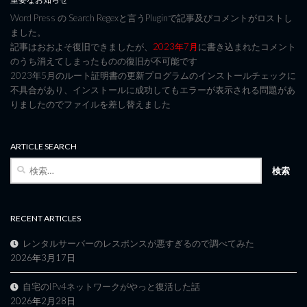
Word Press の Search Regexと言うPluginで記事及びコメントがロストし
ました。
記事はおおよそ復旧できましたが、
2023年7月
に書き込まれたコメント
のうち消えてしまったものの復旧が不可能です
2023年5月のルート証明書の更新プログラムのインストールチェックに
不具合があり、インストールに成功してもエラーが表示される問題があ
りましたのでファイルを差し替えました
ARTICLE SEARCH
検
索:
RECENT ARTICLES
レンタルサーバーのレスポンスが悪すぎるので調べてみた
2026年3月17日
自宅のIPv4ネットワークがやっと復活した話
2026年2月28日