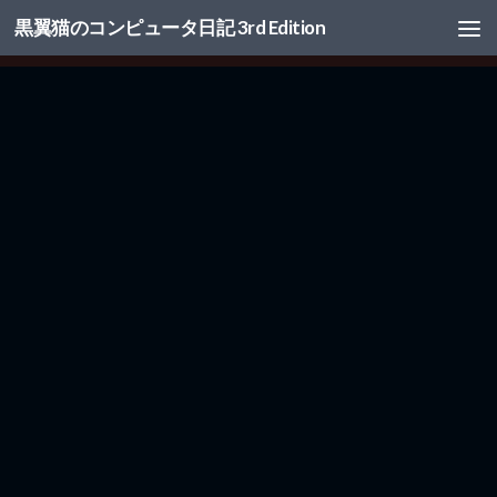
黒翼猫のコンピュータ日記 3rd Edition
コンテンツへスキップ