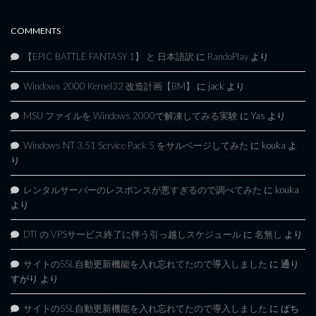
COMMENTS
【EPIC BATTLE FANTASY 1】 と 日本語訳
に
RandoPlay
より
Windows 2000 Kernel32 改造計画【BM】
に
jack
より
MSU ファイルを Windows 2000で解凍してみる実験
に
Yas
より
Windows NT 3.51 Service Pack 5 をサルベージしてみた
に
kouka
よ
り
レンタルサーバーのレスポンスが悪すぎるので調べてみた
に
kouka
より
DTI の VPSサービス終了に伴う引っ越しスケジュール
に
名無し
より
サイトのSSL自動更新機能を入れ忘れてたので導入しました
に
通り
すがり
より
サイトのSSL自動更新機能を入れ忘れてたので導入しました
に
ぱち