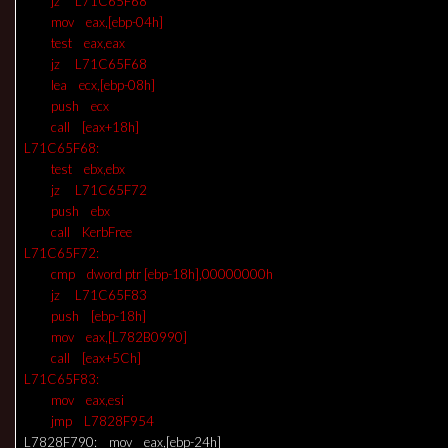
jz L71C65F68
mov eax,[ebp-04h]
test eax,eax
jz L71C65F68
lea ecx,[ebp-08h]
push ecx
call [eax+18h]
L71C65F68:
test ebx,ebx
jz L71C65F72
push ebx
call KerbFree
L71C65F72:
cmp dword ptr [ebp-18h],00000000h
jz L71C65F83
push [ebp-18h]
mov eax,[L782B0990]
call [eax+5Ch]
L71C65F83:
mov eax,esi
jmp L7828F954
L7828F790: mov eax,[ebp-24h]