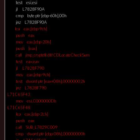
test esi,esi
jl L7828F90A
cmp byte ptr [ebp-60h],00h
jnz L7828F90A
lea eax,[ebp-9ch]
push eax
mov eax,[ebp-20h]
push [eax]
call jmp_cryptdll.dll!CDLocateCheckSum
test eax,eax
jl
L7828F790
mov eax,[ebp-9ch]
test dword ptr [eax+08h],00000002h
jnz
L7828F790
L71C65F43:
mov esi,C000000Dh
L71C65F48:
lea eax,[ebp-2ch]
push eax
call SUB_L7829C009
cmp dword ptr [ebp-08h],00000000h