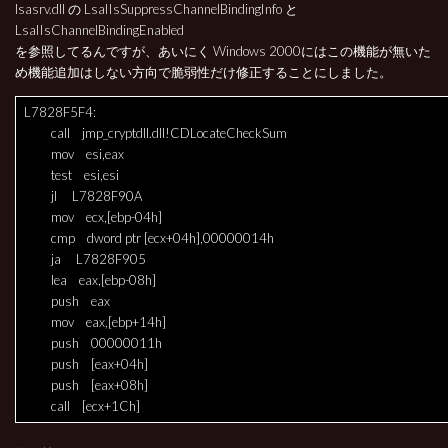
lsasrv.dll の LsaIIsSuppressChannelBindingInfo と
LsaIIsChannelBindingEnabled
を参照してるんですが、あいにく Windows 2000にはこの機能が無いた
め機能追加はしない方向で脆弱性だけ修正することにしました。
L7828F5F4:
call jmp_cryptdll.dll!CDLocateCheckSum
mov esi,eax
test esi,esi
jl L7828F90A
mov ecx,[ebp-04h]
cmp dword ptr [ecx+04h],00000014h
ja L7828F905
lea eax,[ebp-08h]
push eax
mov eax,[ebp+14h]
push 00000011h
push [eax+04h]
push [eax+08h]
call [ecx+1Ch]