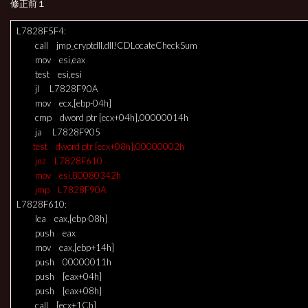
修正前１
L7828F5F4:
call jmp_cryptdll.dll!CDLocateCheckSum
mov esi,eax
test esi,esi
jl L7828F90A
mov ecx,[ebp-04h]
cmp dword ptr [ecx+04h],00000014h
ja L7828F905
test dword ptr [ecx+08h],00000002h
jnz L7828F610
mov esi,80080342h
jmp L7828F90A
L7828F610:
lea eax,[ebp-08h]
push eax
mov eax,[ebp+14h]
push 00000011h
push [eax+04h]
push [eax+08h]
call [ecx+1Ch]