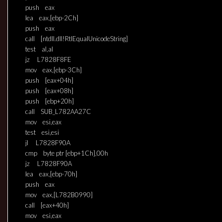
push eax
lea eax,[ebp-2Ch]
push eax
call [ntdll.dll!RtlEqualUnicodeString]
test al,al
jz L7828F8FE
mov eax,[ebp-3Ch]
push [eax+04h]
push [eax+08h]
push [ebp+20h]
call SUB_L782AA27C
mov esi,eax
test esi,esi
jl L7828F90A
cmp byte ptr [ebp+1Ch],00h
jz L7828F90A
lea eax,[ebp-70h]
push eax
mov eax,[L782B0990]
call [eax+40h]
mov esi,eax