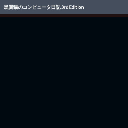
黒翼猫のコンピュータ日記 3rd Edition
コンテンツへスキップ