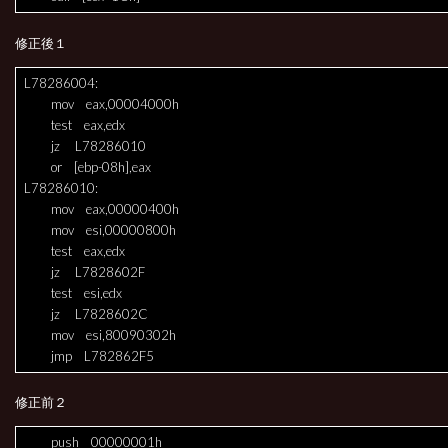
修正後１
L78286004:
mov eax,00004000h
test eax,edx
jz L78286010
or [ebp-08h],eax
L78286010:
mov eax,00000400h
mov esi,00000800h
test eax,edx
jz L7828602F
test esi,edx
jz L7828602C
mov esi,80090302h
jmp L782862F5
修正前２
push 00000001h