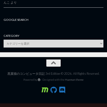
んこ
より
GOOGLE SEARCH
CATEGORY
category
黒翼猫のコンピュータ日記 3rd Edition © 2026. All Rights Reserved.
Powered by
- Designed with the
Hueman theme