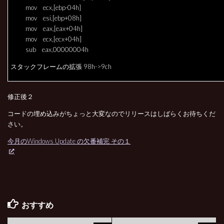
mov ecx,[ebp-04h]
mov esi,[ebp+08h]
mov eax,[eax+04h]
mov ecx,[ecx+04h]
sub eax,00000004h
スタックフレームの拡張 98h->9ch
修正後２
コードの埋め込みがちょっと大変なのでリリースはしばらくお待ちくだ
さい。
今月のWindows Update の欠番補完 その１
おすすめ