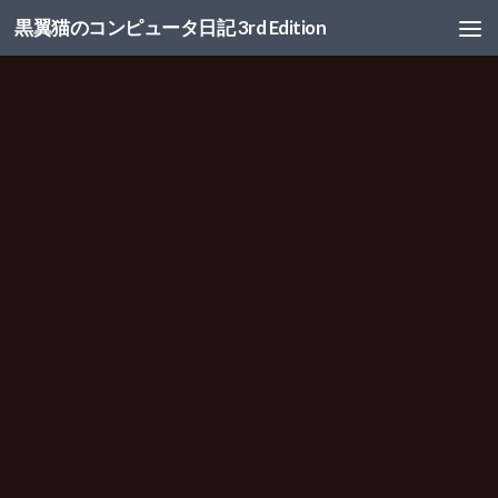
黒翼猫のコンピュータ日記 3rd Edition
コンテンツへスキップ