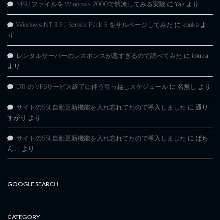
MSU ファイルを Windows 2000で解凍してみる実験
に
Yas
より
Windows NT 3.51 Service Pack 5 をサルベージしてみた
に
kouka
よ
り
レンタルサーバーのレスポンスが悪すぎるので調べてみた
に
kouka
より
DTI の VPSサービス終了に伴う引っ越しスケジュール
に
名無し
より
サイトのSSL自動更新機能を入れ忘れてたので導入しました
に
通り
すがり
より
サイトのSSL自動更新機能を入れ忘れてたので導入しました
に
ぱち
んこ
より
GOOGLE SEARCH
CATEGORY