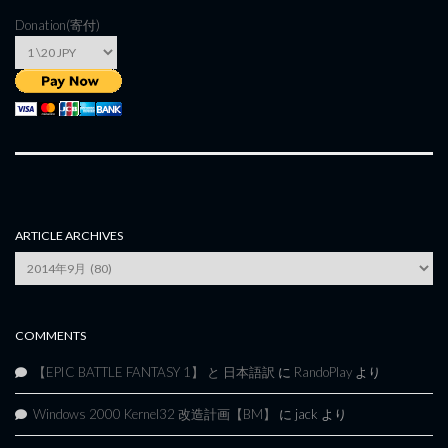
Donation(寄付)
ARTICLE ARCHIVES
Article
Archives
COMMENTS
【EPIC BATTLE FANTASY 1】 と 日本語訳
に
RandoPlay
より
Windows 2000 Kernel32 改造計画【BM】
に
jack
より