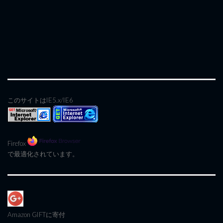
このサイトはIE5.x/IE6
Firefox
で最適化されています。
Amazon GIFT
に寄付