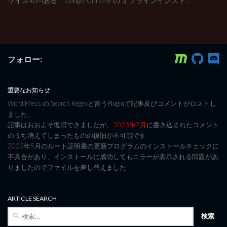
サイズ40Mある、Google Chrome の オフラインインスト...
フォロー:
重要なお知らせ
Word Press の Search Regexと言うPluginで記事及びコメントがロストし
ました。
記事はおおよそ復旧できましたが、
2023年7月
に書き込まれたコメント
のうち消えてしまったものの復旧が不可能です
2023年5月のルート証明書の更新プログラムのインストールチェックに
不具合があり、インストールに成功してもエラーが表示される問題があ
りましたのでファイルを差し替えました
ARTICLE SEARCH
検
索: