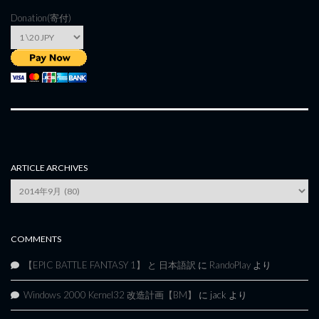
Donation(寄付)
ARTICLE ARCHIVES
Article
Archives
COMMENTS
【EPIC BATTLE FANTASY 1】 と 日本語訳
に
RandoPlay
より
Windows 2000 Kernel32 改造計画【BM】
に
jack
より