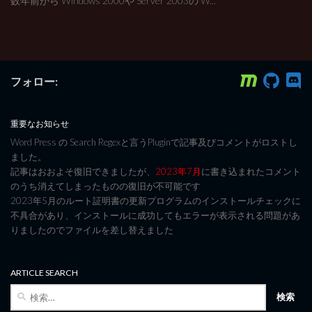
数年前から Windows 2000や Server 2003の W...
フォロー:
重要なお知らせ
Word Press の Search Regexと言うPluginで記事及びコメントがロストし
ました。
記事はおおよそ復旧できましたが、
2023年7月
に書き込まれたコメント
のうち消えてしまったものの復旧が不可能です
2023年5月のルート証明書の更新プログラムのインストールチェックに
不具合があり、インストールに成功してもエラーが表示される問題があ
りましたのでファイルを差し替えました
ARTICLE SEARCH
検
索: