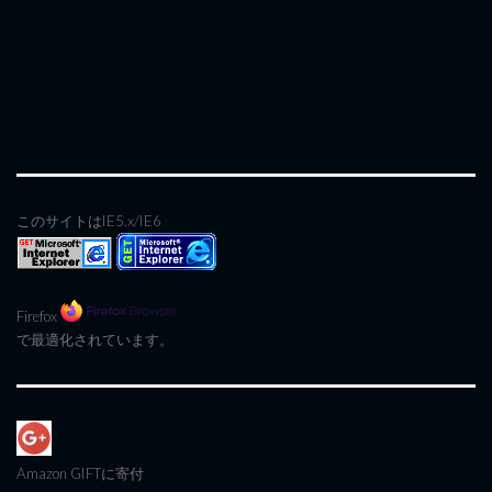
このサイトはIE5.x/IE6
Firefox
で最適化されています。
Amazon GIFT
に寄付