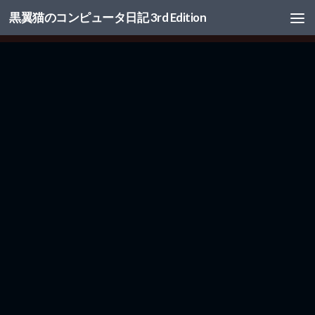
黒翼猫のコンピュータ日記 3rd Edition
コンテンツへスキップ