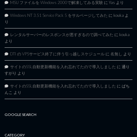
MSU ファイルを Windows 2000で解凍してみる実験
に
Yas
より
Windows NT 3.51 Service Pack 5 をサルベージしてみた
に
kouka
よ
り
レンタルサーバーのレスポンスが悪すぎるので調べてみた
に
kouka
より
DTI の VPSサービス終了に伴う引っ越しスケジュール
に
名無し
より
サイトのSSL自動更新機能を入れ忘れてたので導入しました
に
通り
すがり
より
サイトのSSL自動更新機能を入れ忘れてたので導入しました
に
ぱち
んこ
より
GOOGLE SEARCH
CATEGORY