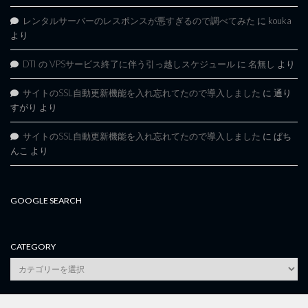
レンタルサーバーのレスポンスが悪すぎるので調べてみた
に
kouka
より
DTI の VPSサービス終了に伴う引っ越しスケジュール
に
名無し
より
サイトのSSL自動更新機能を入れ忘れてたので導入しました
に
通り
すがり
より
サイトのSSL自動更新機能を入れ忘れてたので導入しました
に
ぱち
んこ
より
GOOGLE SEARCH
CATEGORY
category