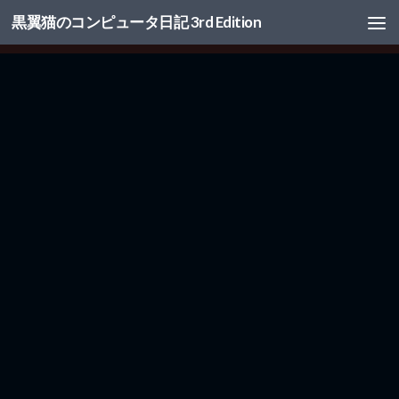
黒翼猫のコンピュータ日記 3rd Edition
コンテンツへスキップ