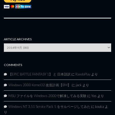
ARTICLE ARCHIVES
Article
Archives
COMMENTS
【EPIC BATTLE FANTASY 1】 と 日本語訳
に
RandoPlay
より
Windows 2000 Kernel32 改造計画【BM】
に
jack
より
MSU ファイルを Windows 2000で解凍してみる実験
に
Yas
より
Windows NT 3.51 Service Pack 5 をサルベージしてみた
に
kouka
よ
り