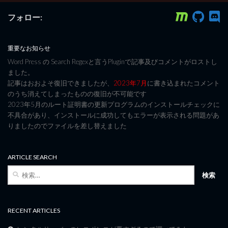
フォロー:
重要なお知らせ
Word Press の Search Regexと言うPluginで記事及びコメントがロストし
ました。
記事はおおよそ復旧できましたが、
2023年7月
に書き込まれたコメント
のうち消えてしまったものの復旧が不可能です
2023年5月のルート証明書の更新プログラムのインストールチェックに
不具合があり、インストールに成功してもエラーが表示される問題があ
りましたのでファイルを差し替えました
ARTICLE SEARCH
検
索:
RECENT ARTICLES