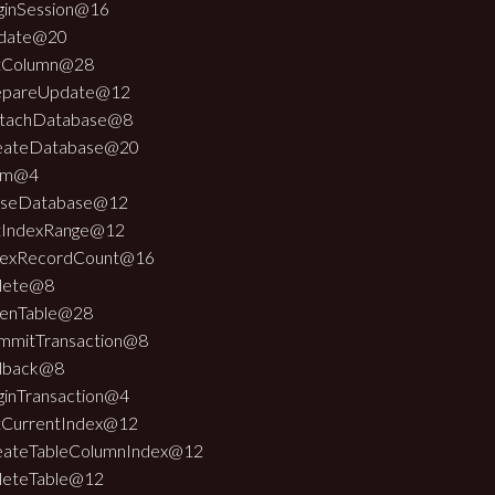
ginSession@16
date@20
tColumn@28
epareUpdate@12
tachDatabase@8
eateDatabase@20
rm@4
oseDatabase@12
tIndexRange@12
dexRecordCount@16
lete@8
enTable@28
mmitTransaction@8
llback@8
ginTransaction@4
tCurrentIndex@12
eateTableColumnIndex@12
leteTable@12