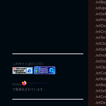
JetBe
JetUp
JetSe
JetPr
JetDe
JetCr
JetTe
JetCl
JetSe
JetIn
JetDe
このサイトはIE5.x/IE6
JetOp
JetCo
JetRo
JetBe
Firefox
で最適化されています。
JetSe
JetCr
JetDe