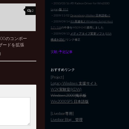
・2010/03/16 ATI Radeon Driver for Win2000
Legacy版 10.2
2
・2009/11/02
Dependency Walker 日本語化v2
・2009/09/14
IE6高速化とWindows Script Host
5.7 / 5.8
の中身をMS09-045適用しました
・2009/09/13
メディアタイプ変更ソフト(EISA
 2000のコンポー
構成を読む)
リンク修正
ザードを拡張
実験/予定記事
日
おすすめリンク
[Project]
Legacy Windows 支援サイト
W2K実験室(KDW)
Windows2000掲示板
Win2000SP5 日本語版
[Livedoor専用]
Livedoor Blog 管理