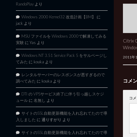
RandoPlay
より
Windows 2000 Kernel32 改造計画【BM】
に
jack
より
MSU ファイルを Windows 2000で解凍してみる
Citrix 
実験
に
Yas
より
Wind
Windows NT 3.51 Service Pack 5 をサルベージし
2011年
てみた
に
kouka
より
レンタルサーバーのレスポンスが悪すぎるので
コメ
調べてみた
に
kouka
より
DTI の VPSサービス終了に伴う引っ越しスケジ
コメ
ュール
に
名無し
より
サイトのSSL自動更新機能を入れ忘れてたので導
入しました
に
通りすがり
より
サイトのSSL自動更新機能を入れ忘れてたので導