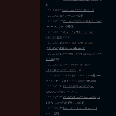
開
・2012/8/28
Ese Lolifox 0.3.8.9a リリース
・2012/06/16
KDW v0.96m
公開
・2012/05/29
Windows 2000 SP4 更新ロールパ
ッケージv2(r18)
(非推奨)
・2012/05/21
iTunes インストーラー for
Win2000
更新 v0.31
・2012/04/16
MediaPlayer10 for Win2k
(Build4069)拡張カーネル対応など
・2011/10/17
VMWare Playere 3.14/3.15パッチ
v3.14b
公開
・2011/04/23
AMD AHCI/RAID Driver
3.1.1548.155/3.2.1540.53
公開
・2010/09/01
SlimDXとDirectShowLibの複バー
ジョン一括インストーラー
2010/6月版公開
・2010/06/11
DirectX 9.0(June/2010) for
Win2000+拡張Kitリリース
・2010/05/25
Win2000にXACT/XAudio/XInput
を追加しGame強化
更新 v1.4a公開
・2010/04/19
Internet Explorer 6 Bonus Pack
Build 6公開