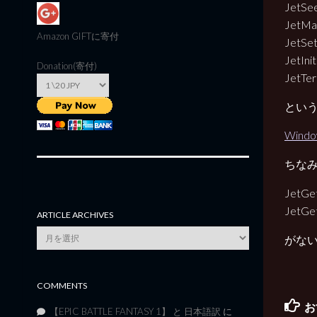
JetSe
JetM
Amazon GIFT
に寄付
JetSe
JetIni
Donation(寄付)
JetTe
という
Wind
ちなみに
JetGe
JetGe
ARTICLE ARCHIVES
Article
がな
Archives
COMMENTS
お
【EPIC BATTLE FANTASY 1】 と 日本語訳
に