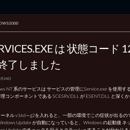
OWS2000
rd Edition
Windows 2000 tunes up blog
RVICES.EXE は 状態コード 1
終了しました
3月28日
dows NT 系のサービスは サービスの管理にService.exe を使
理コンポーネントである SCESRV.DLL が ESENT.DLL と
ーネル v16d～g2を入れると、一部の環境でこの症状が出る
Windows Update が自動になっていると、Windows の起動後
dows Update のチェックを行うとクラッシュすることが分かりま