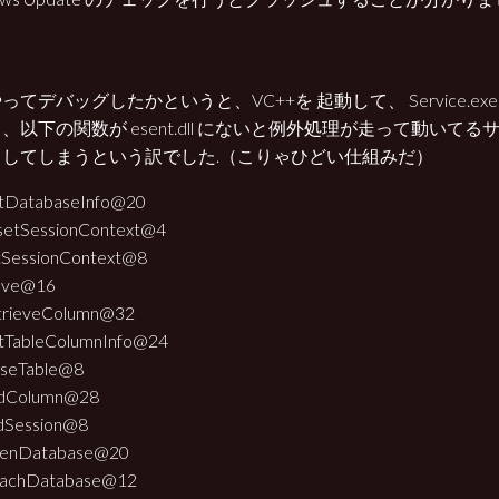
ってデバッグしたかというと、VC++を 起動して、 Service.ex
、以下の関数が esent.dll にないと例外処理が走って動いて
了してしまうという訳でした.（こりゃひどい仕組みだ）
tDatabaseInfo@20
setSessionContext@4
tSessionContext@8
ove@16
trieveColumn@32
tTableColumnInfo@24
oseTable@8
dColumn@28
dSession@8
enDatabase@20
tachDatabase@12