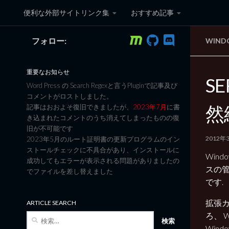
便利な外部サイトリンク集
おすすめ記事
コンテンツへスキップ
フォロー:
WIND
黒翼猫のコンピュータ日記 3
重要なお知らせ
SE
Word Press の Search Regexと言うPluginで記事及び
コメントがロストしました。
然
記事はおおよそ復旧できましたが、
2023年7月
に書
き込まれたコメントのうち消えてしまったものの復
旧が不可能です
2012年
2023年5月のルート証明書の更新プログラムのイン
ストールチェックに不具合があり、インストールに
Win
成功してもエラーが表示される問題がありましたの
スの管
でファイルを差し替えました
です.
拡張カ
ARTICLE SEARCH
ろ、 
検
索:
Win