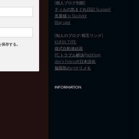
[個人ブログ別館]
ティルの気まぐれ日記 SeasonII
黒翼猫 in Slashdot
Blog spot
[知人のブログ/相互リンク]
KUMA TYPE
を保存する。
煤式自動連結器
PCトラブル解決(NetKing)
dim's Freesoft日本語化
脳脂肪のパクリメモ
INFORMATION