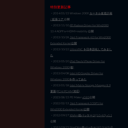
特別更新記事
・2014/01/15 Windows 2000
カーネル改造計画
/ 拡張コア
公開
・2013/11/10
ATI Radeon Driver for Win2000
13.4 AGPFix+HDMI+mobility 公開
・2013/10/28
.Net Framework 4.0 for Win2000
Extended Kernel公開
・2013/10/22
Ultra VNC を日本語化してみまし
た
・2013/05/20
iPod Touch/iPhone Driver for
Windows 2000(改)
・2013/04/08
Intel HD Graphic Driver for
Windows 2000を作ってみた
・2013/01/18
Intel Matrix Storage Manager 8.9
更新(PCH/PCHM 対応)
・2023/08/15 PE Maker
v0.83
公開
・2022/02/13
.Net Framework 3.5SP1 for
Win2000 Extended Kernel公開
・2012/09/27
XNA一括パッケージ(1.0-4.0) v1.1
公開
・2012/09/25
SlimDX一括パッケージ(2.0/4.0)
公