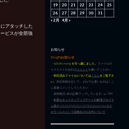
19
20
21
22
23
24
25
26
27
28
29
30
31
« 2月
4月 »
e にアタッチした
るサービスが全部強
お知らせ
Blogのお知らせ
・
w2k.flxsrv.org を引っ越しました。
ファイルの
リクエストがあれば
コメント
を書いてください
・
対応済みファイルについては
こちら
をご覧下さ
い。
対応依頼を出して、それでも遅いものはここ
に直接コメントしてください
・原則毎日1本の記事アップしています|･ω･)ﾁﾗﾘ
・
私製セキュリティアップデートの解凍プログラ
ム群が HEUR/QVM20.1.0A7B.Malware.Gen など
のウィルスとして誤検出される件について