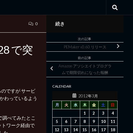
続き
0
次の記事
28 で突
PEMaker v0.60 リリース
前の記事
Amazon アソシエイトプログラ
ムで期限切れになった報酬
CALENDAR
用するのですが サービ
2012年3月
深くかかわっているよう
月
火
水
木
金
土
日
1
2
3
4
ので調べてみたとこ
5
6
7
8
9
10
11
 ネットワーク経由で
12
13
14
15
16
17
18
した.