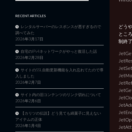
RECENT ARTICLES
どうや
レンタルサーバーのレスポンスが悪すぎるので
調べてみた
ところ
2026年3月17日
制終
自宅のIPv4ネットワークがやっと復活した話
JetGe
2026年2月28日
JetRe
JetSe
サイトのSSL自動更新機能を入れ忘れてたので導
JetM
入しました
JetRe
2026年2月7日
JetGe
サイト内の旧コンテンツのリンク切れについて
JetCl
2026年2月6日
JetAd
JetEn
【カリツの伝説】どう見ても綿菓子に見えない
JetOp
アイテムの正体
2026年1月4日
JetAt