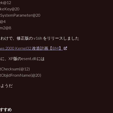
ek@12
akeKey@20
tSystemParameter@20
t@4
rm2@8
わけで、修正版の v16h をリリースしました
ows 2000 Kernel32 改造計画【BM】
、XP版のesent.dll には
tChecksum(@12)
tObjidFromName(@20)
いようだ
すすめ