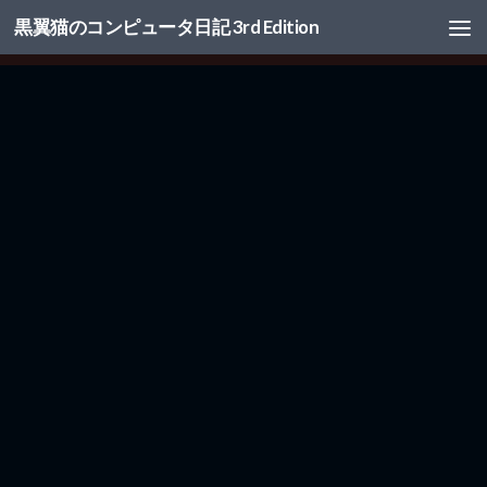
黒翼猫のコンピュータ日記 3rd Edition
コンテンツへスキップ