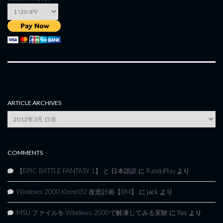
ARTICLE ARCHIVES
Article
Archives
COMMENTS
【EPIC BATTLE FANTASY 1】 と 日本語訳
に
RandoPlay
より
Windows 2000 Kernel32 改造計画【BM】
に
jack
より
MSU ファイルを Windows 2000で解凍してみる実験
に
Yas
より