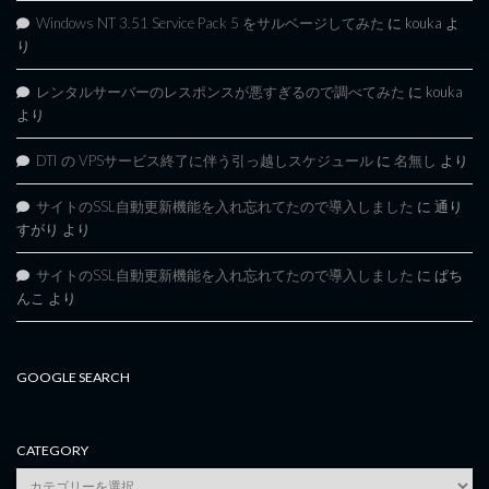
Windows NT 3.51 Service Pack 5 をサルベージしてみた
に
kouka
よ
り
レンタルサーバーのレスポンスが悪すぎるので調べてみた
に
kouka
より
DTI の VPSサービス終了に伴う引っ越しスケジュール
に
名無し
より
サイトのSSL自動更新機能を入れ忘れてたので導入しました
に
通り
すがり
より
サイトのSSL自動更新機能を入れ忘れてたので導入しました
に
ぱち
んこ
より
GOOGLE SEARCH
CATEGORY
category