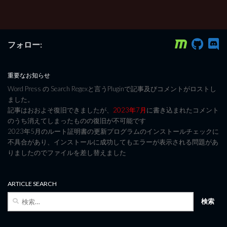
フォロー:
重要なお知らせ
Word Press の Search Regexと言うPluginで記事及びコメントがロストし
ました。
記事はおおよそ復旧できましたが、
2023年7月
に書き込まれたコメント
のうち消えてしまったものの復旧が不可能です
2023年5月のルート証明書の更新プログラムのインストールチェックに
不具合があり、インストールに成功してもエラーが表示される問題があ
りましたのでファイルを差し替えました
ARTICLE SEARCH
検
索: