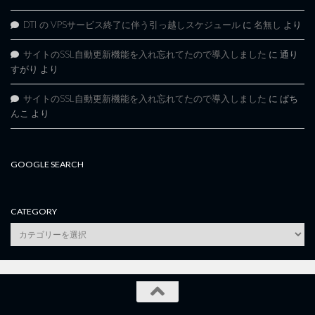
DTI の VPSサービス終了に伴う引っ越しスケジュール
に
名無し
より
サイトのSSL自動更新機能を入れ忘れてたので導入しました
に
通り
すがり
より
サイトのSSL自動更新機能を入れ忘れてたので導入しました
に
ぱち
んこ
より
GOOGLE SEARCH
CATEGORY
category