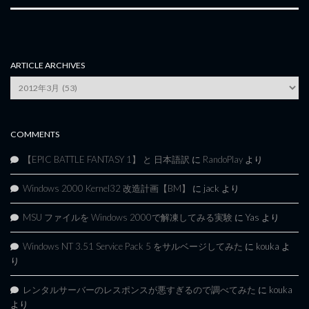
ARTICLE ARCHIVES
Article
Archives
COMMENTS
【EPIC BATTLE FANTASY 1】 と 日本語訳
に
RandoPlay
より
Windows 2000 Kernel32 改造計画【BM】
に
jack
より
MSU ファイルを Windows 2000で解凍してみる実験
に
Yas
より
Windows NT 3.51 Service Pack 5 をサルベージしてみた
に
kouka
よ
り
レンタルサーバーのレスポンスが悪すぎるので調べてみた
に
kouka
より