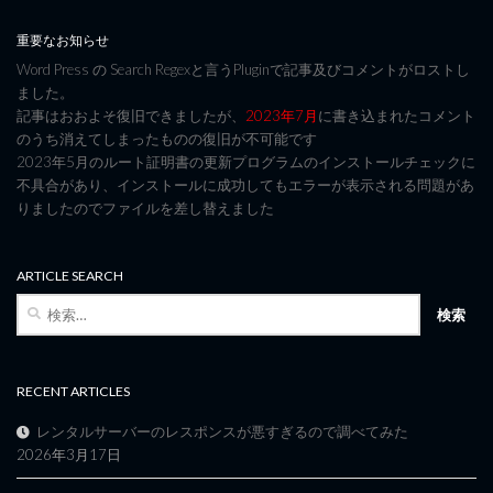
重要なお知らせ
Word Press の Search Regexと言うPluginで記事及びコメントがロストし
ました。
記事はおおよそ復旧できましたが、
2023年7月
に書き込まれたコメント
のうち消えてしまったものの復旧が不可能です
2023年5月のルート証明書の更新プログラムのインストールチェックに
不具合があり、インストールに成功してもエラーが表示される問題があ
りましたのでファイルを差し替えました
ARTICLE SEARCH
検
索:
RECENT ARTICLES
レンタルサーバーのレスポンスが悪すぎるので調べてみた
2026年3月17日