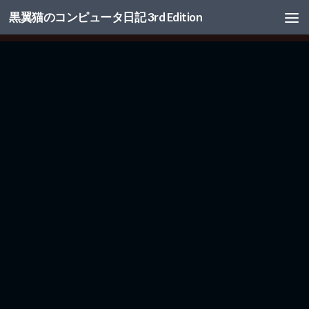
黒翼猫のコンピュータ日記 3rd Edition
コンテンツへスキップ