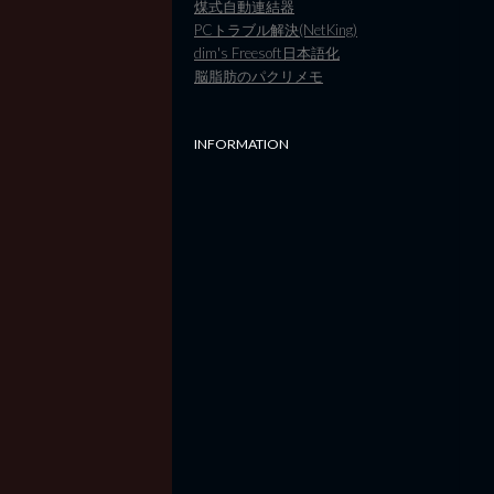
煤式自動連結器
PCトラブル解決(NetKing)
dim's Freesoft日本語化
脳脂肪のパクリメモ
INFORMATION