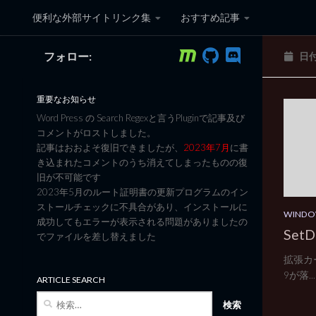
便利な外部サイトリンク集
おすすめ記事
コンテンツへスキップ
フォロー:
日
黒翼猫のコンピュータ日記 3
重要なお知らせ
Word Press の Search Regexと言うPluginで記事及び
コメントがロストしました。
記事はおおよそ復旧できましたが、
2023年7月
に書
き込まれたコメントのうち消えてしまったものの復
旧が不可能です
2023年5月のルート証明書の更新プログラムのイン
ストールチェックに不具合があり、インストールに
WINDO
成功してもエラーが表示される問題がありましたの
Set
でファイルを差し替えました
拡張カー
9が落...
ARTICLE SEARCH
検
索: