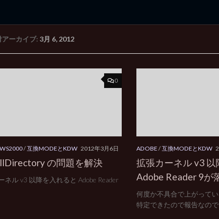
付アーカイブ:
3月 6, 2012
rd Edition
Windows 2000 tunes up blog
0
WS2000
/
互換MODEとKDW
2012年3月6日
ADOBE
/
互換MODEとKDW
DllDirectory の問題を解決
拡張カーネル v3 
Adobe Reader 
ネル v3 以降を入れると Adobe Reader
何度か不具合で上がってい
特定できたので報告なのです.