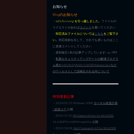
お知らせ
Blogのお知らせ
・
w2k.flxsrv.org を引っ越しました。
ファイルの
リクエストがあれば
コメント
を書いてください
・
対応済みファイルについては
こちら
をご覧下さ
い。
対応依頼を出して、それでも遅いものはここ
に直接コメントしてください
・原則毎日1本の記事アップしています|･ω･)ﾁﾗﾘ
・
私製セキュリティアップデートの解凍プログラ
ム群が HEUR/QVM20.1.0A7B.Malware.Gen など
のウィルスとして誤検出される件について
特別更新記事
・2014/01/15 Windows 2000
カーネル改造計画
/ 拡張コア
公開
・2013/11/10
ATI Radeon Driver for Win2000
13.4 AGPFix+HDMI+mobility 公開
・2013/10/28
.Net Framework 4.0 for Win2000