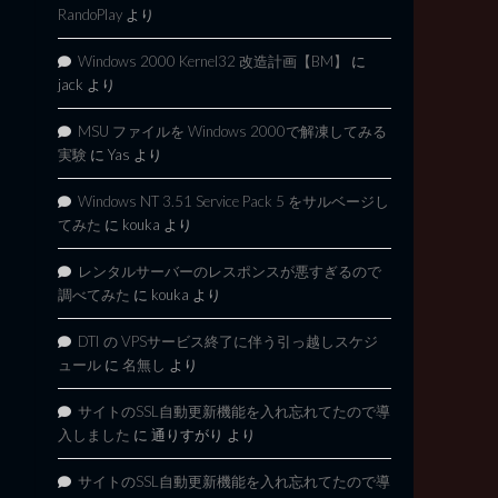
RandoPlay
より
Windows 2000 Kernel32 改造計画【BM】
に
jack
より
MSU ファイルを Windows 2000で解凍してみる
実験
に
Yas
より
Windows NT 3.51 Service Pack 5 をサルベージし
てみた
に
kouka
より
レンタルサーバーのレスポンスが悪すぎるので
調べてみた
に
kouka
より
DTI の VPSサービス終了に伴う引っ越しスケジ
ュール
に
名無し
より
サイトのSSL自動更新機能を入れ忘れてたので導
入しました
に
通りすがり
より
サイトのSSL自動更新機能を入れ忘れてたので導