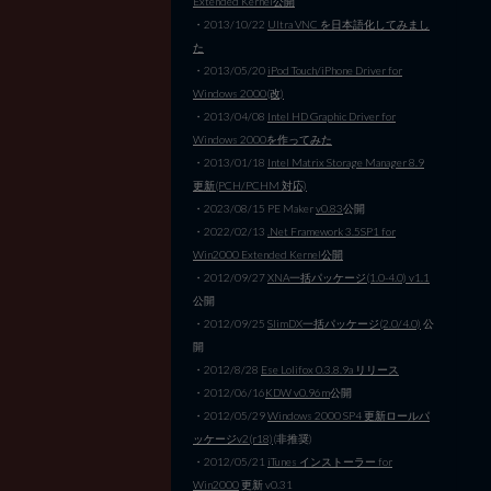
Extended Kernel公開
・2013/10/22
Ultra VNC を日本語化してみまし
た
・2013/05/20
iPod Touch/iPhone Driver for
Windows 2000(改)
・2013/04/08
Intel HD Graphic Driver for
Windows 2000を作ってみた
・2013/01/18
Intel Matrix Storage Manager 8.9
更新(PCH/PCHM 対応)
・2023/08/15 PE Maker
v0.83
公開
・2022/02/13
.Net Framework 3.5SP1 for
Win2000 Extended Kernel公開
・2012/09/27
XNA一括パッケージ(1.0-4.0) v1.1
公開
・2012/09/25
SlimDX一括パッケージ(2.0/4.0)
公
開
・2012/8/28
Ese Lolifox 0.3.8.9a リリース
・2012/06/16
KDW v0.96m
公開
・2012/05/29
Windows 2000 SP4 更新ロールパ
ッケージv2(r18)
(非推奨)
・2012/05/21
iTunes インストーラー for
Win2000
更新 v0.31