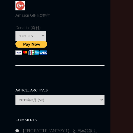
Amazon GIFT
に寄付
Donation(寄付)
ARTICLE ARCHIVES
Article
Archives
COMMENTS
【EPIC BATTLE FANTASY 1】 と 日本語訳
に