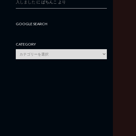
入しました
に
ぱちんこ
より
GOOGLE SEARCH
CATEGORY
category