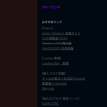
実験/予定記事
おすすめリンク
[Project]
Legacy Windows 支援サイト
W2K実験室(KDW)
Windows2000掲示板
Win2000SP5 日本語版
[Livedoor専用]
Livedoor Blog 管理
[個人ブログ別館]
ティルの気まぐれ日記 SeasonII
黒翼猫 in Slashdot
Blog spot
[知人のブログ/相互リンク]
KUMA TYPE