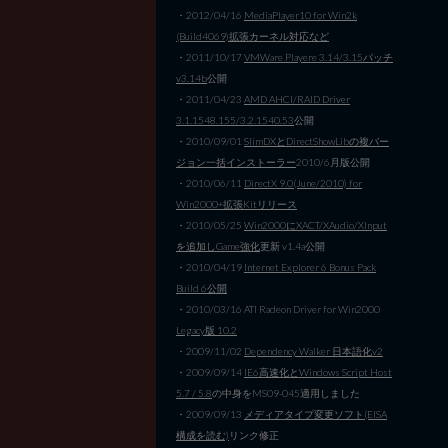
・2012/04/16
MediaPlayer10 for Win2k
(Build4069)拡張カーネル対応など
・2011/10/17
VMWare Playere 3.14/3.15パッチ
v3.14b
公開
・2011/04/23
AMD AHCI/RAID Driver
3.1.1548.155/3.2.1540.53
公開
・2010/09/01
SlimDXとDirectShowLibの複バー
ジョン一括インストーラー
2010/6月版公開
・2010/06/11
DirectX 9.0(June/2010) for
Win2000+拡張Kitリリース
・2010/05/25
Win2000にXACT/XAudio/XInput
を追加しGame強化
更新 v1.4a公開
・2010/04/19
Internet Explorer 6 Bonus Pack
Build 6公開
・2010/03/16 ATI Radeon Driver for Win2000
Legacy版 10.2
・2009/11/02
Dependency Walker 日本語化v2
・2009/09/14
IE6高速化とWindows Script Host
5.7 / 5.8
の中身をMS09-045適用しました
・2009/09/13
メディアタイプ変更ソフト(EISA
構成を読む)
リンク修正