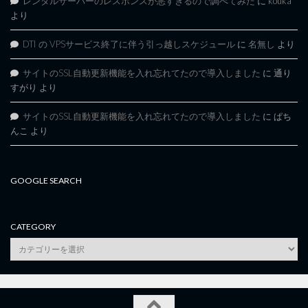
レンタルサーバーのレスポンスが悪すぎるので調べてみた
に
kouka
より
DTI の VPSサービス終了に伴う引っ越しスケジュール
に
名無し
より
サイトのSSL自動更新機能を入れ忘れてたので導入しました
に
通り
すがり
より
サイトのSSL自動更新機能を入れ忘れてたので導入しました
に
ぱち
んこ
より
GOOGLE SEARCH
CATEGORY
category