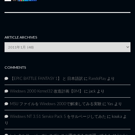
ARTICLE ARCHIVES
Article
Archives
COMMENTS
【EPIC BATTLE FANTASY 1】 と 日本語訳
に
RandoPlay
より
Windows 2000 Kernel32 改造計画【BM】
に
jack
より
MSU ファイルを Windows 2000で解凍してみる実験
に
Yas
より
Windows NT 3.51 Service Pack 5 をサルベージしてみた
に
kouka
よ
り