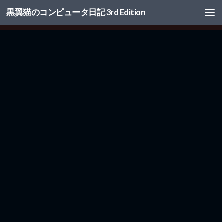
黒翼猫のコンピュータ日記 3rd Edition
コンテンツへスキップ