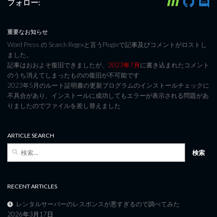
フォロー:
重要なお知らせ
Word Press の Search Regexと言うPluginで記事及びコメントがロストし
ました。
記事はおおよそ復旧できましたが、
2023年7月
に書き込まれたコメント
のうち消えてしまったものの復旧が不可能です
2023年5月のルート証明書の更新プログラムのインストールチェックに
不具合があり、インストールに成功してもエラーが表示される問題があ
りましたのでファイルを差し替えました
ARTICLE SEARCH
検
索:
RECENT ARTICLES
レンタルサーバーのレスポンスが悪すぎるので調べてみた
2026年3月17日