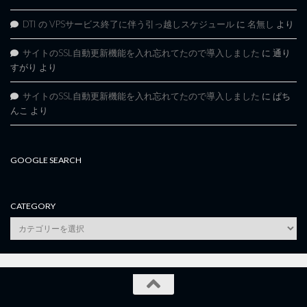
DTI の VPSサービス終了に伴う引っ越しスケジュール
に
名無し
より
サイトのSSL自動更新機能を入れ忘れてたので導入しました
に
通り
すがり
より
サイトのSSL自動更新機能を入れ忘れてたので導入しました
に
ぱち
んこ
より
GOOGLE SEARCH
CATEGORY
category