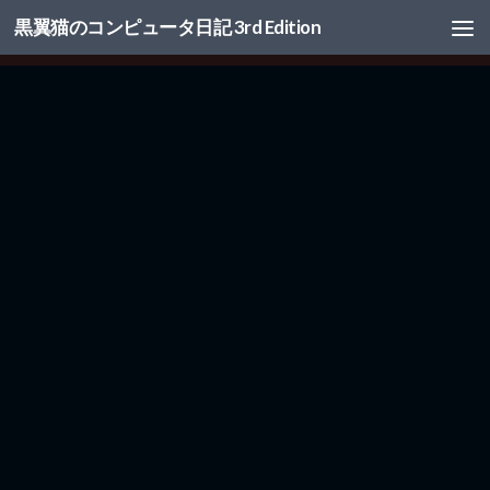
黒翼猫のコンピュータ日記 3rd Edition
コンテンツへスキップ