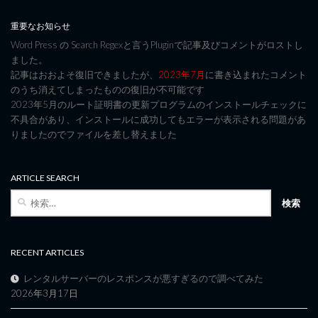
重要なお知らせ
Word Press の Search Regexと言うPluginで記事及びコメントがロストし
ました。
記事はおおよそ復旧できましたが、
2023年7月
に書き込まれたコメント
のうち消えてしまったものの復旧が不可能です
2023年5月のルート証明書の更新プログラムのインストールチェックに
不具合があり、インストールに成功してもエラーが表示される問題があ
りましたのでファイルを差し替えました
ARTICLE SEARCH
検
索:
RECENT ARTICLES
レンタルサーバーのレスポンスが悪すぎるので調べてみた
2026年3月17日