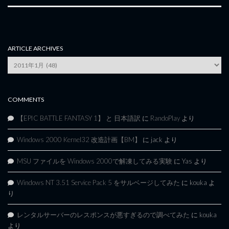
ARTICLE ARCHIVES
Article
Archives
COMMENTS
【EPIC BATTLE FANTASY 1】 と 日本語訳
に
RandoPlay
より
Windows 2000 Kernel32 改造計画【BM】
に
jack
より
MSU ファイルを Windows 2000で解凍してみる実験
に
Yas
より
Windows NT 3.51 Service Pack 5 をサルベージしてみた
に
kouka
よ
り
レンタルサーバーのレスポンスが悪すぎるので調べてみた
に
kouka
より