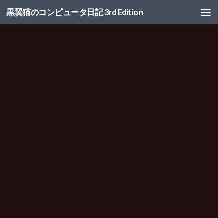
黒翼猫のコンピュータ日記 3rd Edition
コンテンツへスキップ