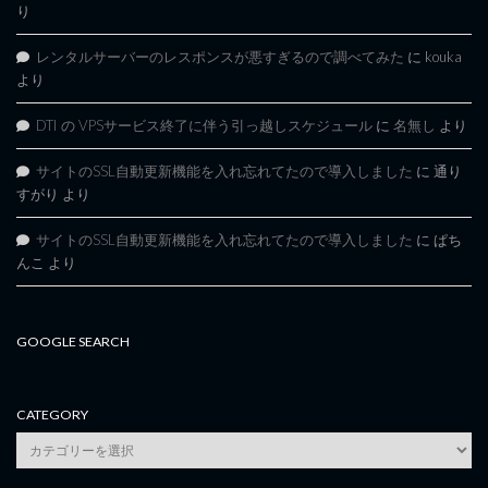
り
レンタルサーバーのレスポンスが悪すぎるので調べてみた
に
kouka
より
DTI の VPSサービス終了に伴う引っ越しスケジュール
に
名無し
より
サイトのSSL自動更新機能を入れ忘れてたので導入しました
に
通り
すがり
より
サイトのSSL自動更新機能を入れ忘れてたので導入しました
に
ぱち
んこ
より
GOOGLE SEARCH
CATEGORY
category