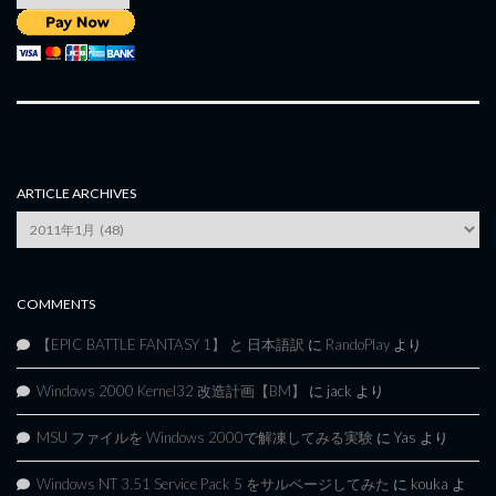
ARTICLE ARCHIVES
Article
Archives
COMMENTS
【EPIC BATTLE FANTASY 1】 と 日本語訳
に
RandoPlay
より
Windows 2000 Kernel32 改造計画【BM】
に
jack
より
MSU ファイルを Windows 2000で解凍してみる実験
に
Yas
より
Windows NT 3.51 Service Pack 5 をサルベージしてみた
に
kouka
よ