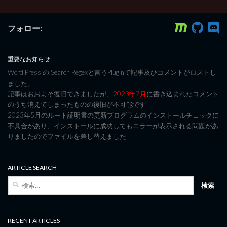
フォロー:
重要なお知らせ
Word Press の Search Regexと言うPluginで記事及びコメントがロストし
ました。
記事はおおよそ復旧できましたが、
2023年7月
に書き込まれたコメント
のうち消えてしまったものの復旧が不可能です
2023年5月のルート証明書の更新プログラムのインストールチェックに
不具合があり、インストールに成功してもエラーが表示される問題があ
りましたのでファイルを差し替えました
ARTICLE SEARCH
検
索:
RECENT ARTICLES